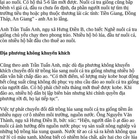
lại ao nuôi. Có hộ thả 5-6 lần mới được. Nuôi cá tra giống cũng bấp
bênh vì giá cả, đầu ra chưa ổn định, đa phần người nuôi tự tìm thị
trường tiêu thụ hoặc phụ thuộc thương lái các tỉnh: Tiền Giang, Đồng
Tháp, An Giang” - anh An lo lắng.
Anh Trần Tuấn Anh, ngụ xã Hưng Điền B, cho biết: Nghề nuôi cá tra
giống chủ yếu chạy theo phong trào. Nhiều hộ bỏ lúa, đầu tư nuôi cá,
còn nhiều hộ bắt đầu cho thuê ao nuôi.
Địa phương không khuyến khích
Cũng theo anh Trần Tuấn Anh, mặc dù địa phương không khuyến
khích chuyển đổi từ trồng lúa sang nuôi cá tra giống nhưng nhiều hộ
dân vẫn bất chấp đào ao. “Có thời điểm, số lượng máy kobe hoạt động
hết công suất cũng không đủ phục vụ nhu cầu đào ao nuôi cá tra giống
của người dân. Có hộ phải chờ nửa tháng mới thuê được kobe. Khi
đào ao, nhiều hộ dân bị lập biên bản nhưng khi chính quyền địa
phương rời đi, họ lại tiếp tục”.
Việc tự phát chuyển đổi đất trồng lúa sang nuôi cá tra giống tiềm ẩn
nhiều nguy cơ ô nhiễm môi trường, nguồn nước. Ông Nguyễn Văn
Thành, ngụ xã Hưng Điền B, bức xúc: “Hiện, người dân ồ ạt đào ao
nuôi cá ảnh hưởng đến nguồn nước phục vụ sản xuất nông nghiệp và
những hộ trồng lúa xung quanh. Nước từ ao cá xả ra kênh không qua
xử lý có màu xanh, không biết có nhiễm hóa chất, gây hại cho cây lúa