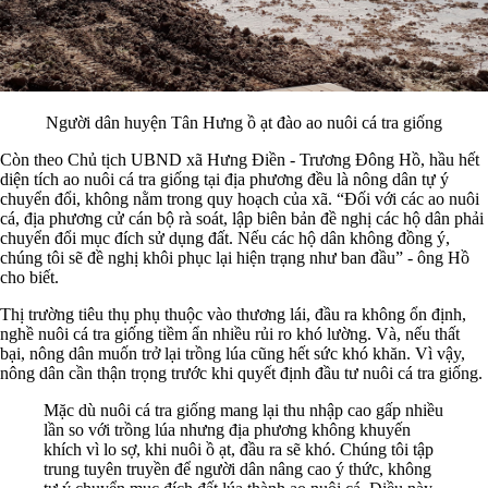
Người dân huyện Tân Hưng ồ ạt đào ao nuôi cá tra giống
Còn theo Chủ tịch UBND xã Hưng Điền - Trương Đông Hồ, hầu hết
diện tích ao nuôi cá tra giống tại địa phương đều là nông dân tự ý
chuyển đổi, không nằm trong quy hoạch của xã. “Đối với các ao nuôi
cá, địa phương cử cán bộ rà soát, lập biên bản đề nghị các hộ dân phải
chuyển đổi mục đích sử dụng đất. Nếu các hộ dân không đồng ý,
chúng tôi sẽ đề nghị khôi phục lại hiện trạng như ban đầu” - ông Hồ
cho biết.
Thị trường tiêu thụ phụ thuộc vào thương lái, đầu ra không ổn định,
nghề nuôi cá tra giống tiềm ẩn nhiều rủi ro khó lường. Và, nếu thất
bại, nông dân muốn trở lại trồng lúa cũng hết sức khó khăn. Vì vậy,
nông dân cần thận trọng trước khi quyết định đầu tư nuôi cá tra giống.
Mặc dù nuôi cá tra giống mang lại thu nhập cao gấp nhiều
lần so với trồng lúa nhưng địa phương không khuyến
khích vì lo sợ, khi nuôi ồ ạt, đầu ra sẽ khó. Chúng tôi tập
trung tuyên truyền để người dân nâng cao ý thức, không