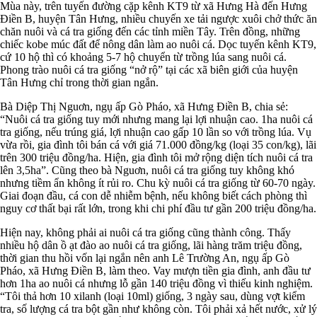
Mùa này, trên tuyến đường cặp kênh KT9 từ xã Hưng Hà đến Hưng
Điền B, huyện Tân Hưng, nhiều chuyến xe tải ngược xuôi chở thức ăn
chăn nuôi và cá tra giống đến các tỉnh miền Tây. Trên đồng, những
chiếc kobe múc đất để nông dân làm ao nuôi cá. Dọc tuyến kênh KT9,
cứ 10 hộ thì có khoảng 5-7 hộ chuyển từ trồng lúa sang nuôi cá.
Phong trào nuôi cá tra giống “nở rộ” tại các xã biên giới của huyện
Tân Hưng chỉ trong thời gian ngắn.
Bà Diệp Thị Nguơn, ngụ ấp Gò Pháo, xã Hưng Điền B, chia sẻ:
“Nuôi cá tra giống tuy mới nhưng mang lại lợi nhuận cao. 1ha nuôi cá
tra giống, nếu trúng giá, lợi nhuận cao gấp 10 lần so với trồng lúa. Vụ
vừa rồi, gia đình tôi bán cá với giá 71.000 đồng/kg (loại 35 con/kg), lãi
trên 300 triệu đồng/ha. Hiện, gia đình tôi mở rộng diện tích nuôi cá tra
lên 3,5ha”. Cũng theo bà Nguơn, nuôi cá tra giống tuy không khó
nhưng tiềm ẩn không ít rủi ro. Chu kỳ nuôi cá tra giống từ 60-70 ngày.
Giai đoạn đầu, cá con dễ nhiễm bệnh, nếu không biết cách phòng thì
nguy cơ thất bại rất lớn, trong khi chi phí đầu tư gần 200 triệu đồng/ha.
Hiện nay, không phải ai nuôi cá tra giống cũng thành công. Thấy
nhiều hộ dân ồ ạt đào ao nuôi cá tra giống, lãi hàng trăm triệu đồng,
thời gian thu hồi vốn lại ngắn nên anh Lê Trường An, ngụ ấp Gò
Pháo, xã Hưng Điền B, làm theo. Vay mượn tiền gia đình, anh đầu tư
hơn 1ha ao nuôi cá nhưng lỗ gần 140 triệu đồng vì thiếu kinh nghiệm.
“Tôi thả hơn 10 xilanh (loại 10ml) giống, 3 ngày sau, dùng vợt kiểm
tra, số lượng cá tra bột gần như không còn. Tôi phải xả hết nước, xử lý