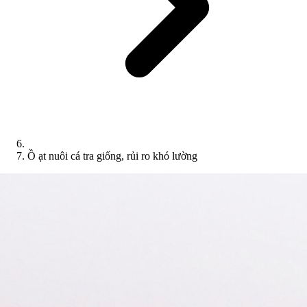
Ồ ạt nuôi cá tra giống, rủi ro khó lường