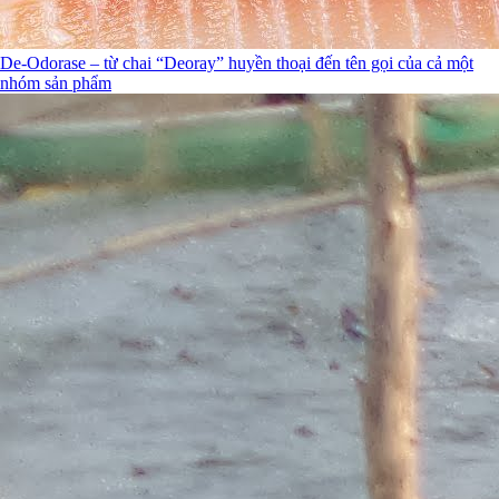
De-Odorase – từ chai “Deoray” huyền thoại đến tên gọi của cả một
nhóm sản phẩm