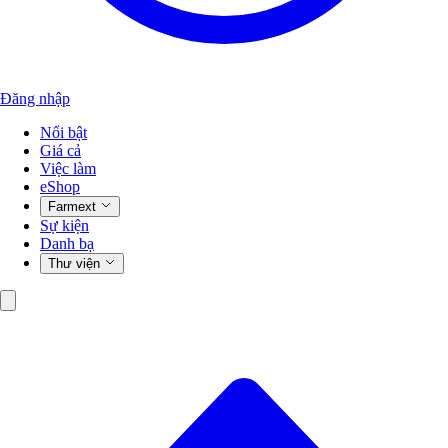
Đăng nhập
Nổi bật
Giá cả
Việc làm
eShop
Farmext
Sự kiện
Danh bạ
Thư viện