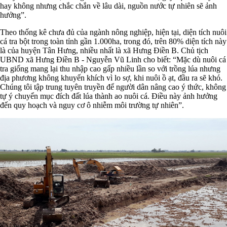
hay không nhưng chắc chắn về lâu dài, nguồn nước tự nhiên sẽ ảnh
hưởng”.
Theo thống kê chưa đủ của ngành nông nghiệp, hiện tại, diện tích nuôi
cá tra bột trong toàn tỉnh gần 1.000ha, trong đó, trên 80% diện tích này
là của huyện Tân Hưng, nhiều nhất là xã Hưng Điền B. Chủ tịch
UBND xã Hưng Điền B - Nguyễn Vũ Linh cho biết: “Mặc dù nuôi cá
tra giống mang lại thu nhập cao gấp nhiều lần so với trồng lúa nhưng
địa phương không khuyến khích vì lo sợ, khi nuôi ồ ạt, đầu ra sẽ khó.
Chúng tôi tập trung tuyên truyền để người dân nâng cao ý thức, không
tự ý chuyển mục đích đất lúa thành ao nuôi cá. Điều này ảnh hưởng
đến quy hoạch và nguy cơ ô nhiễm môi trường tự nhiên”.