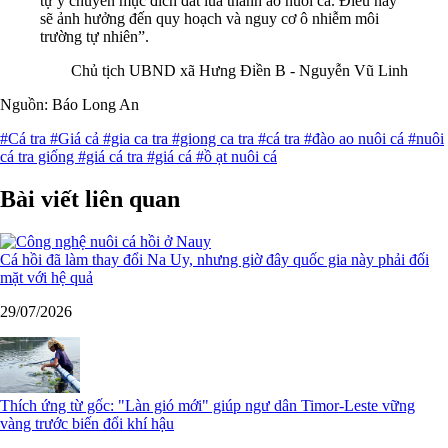
tự ý chuyển mục đích đất lúa thành ao nuôi cá. Điều này
sẽ ảnh hưởng đến quy hoạch và nguy cơ ô nhiễm môi
trường tự nhiên”.
Chủ tịch UBND xã Hưng Điền B - Nguyễn Vũ Linh
Nguồn: Báo Long An
#Cá tra
#Giá cả
#gia ca tra
#giong ca tra
#cá tra
#đào ao nuôi cá
#nuôi
cá tra giống
#giá cá tra
#giá cá
#ồ ạt nuôi cá
Bài viết liên quan
Cá hồi đã làm thay đổi Na Uy, nhưng giờ đây quốc gia này phải đối
mặt với hệ quả
29/07/2026
Thích ứng từ gốc: "Làn gió mới" giúp ngư dân Timor-Leste vững
vàng trước biến đổi khí hậu