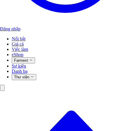
Đăng nhập
Nổi bật
Giá cả
Việc làm
eShop
Farmext
Sự kiện
Danh bạ
Thư viện