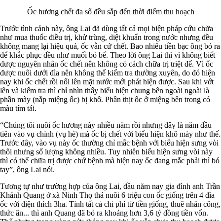
Ốc hương chết đa số đều sắp đến thời điểm thu hoạch
Trước tình cảnh này, ông Lai đã dùng tất cả mọi biện pháp cứu chữa
như mua thuốc điều trị, khử trùng, diệt khuẩn trong nước nhưng đều
không mang lại hiệu quả, ốc vẫn cứ chết. Bao nhiêu tiền bạc ông bỏ ra
để khắc phục đều như muối bỏ bể. Theo lời ông Lai thì vì không biết
được nguyên nhân ốc chết nên không có cách chữa trị triệt để. Vì ốc
được nuôi dưới đìa nên không thể kiểm tra thường xuyên, do đó hiện
nay khi ốc chết rồi nổi lên mặt nước mới phát hiện được. Sau khi vớt
lên và kiểm tra thì chỉ nhìn thấy biểu hiện chung bên ngoài ngoài là
phần mày (nắp miệng ốc) bị khô. Phần thịt ốc ở miệng bên trong có
màu tím tái.
“Chúng tôi nuôi ốc hương này nhiều năm rồi nhưng đây là năm đầu
tiên vào vụ chính (vụ hè) mà ốc bị chết với biểu hiện khô mày như thế.
Trước đây, vào vụ này ốc thường chỉ mắc bệnh với biểu hiện sưng vòi
thôi nhưng số lượng không nhiều. Tuy nhiên biểu hiện sưng vòi này
thì có thể chữa trị được chứ bệnh mà hiện nay ốc đang mắc phải thì bó
tay”, ông Lai nói.
Tương tự như trường hợp của ông Lai, đầu năm nay gia đình anh Trần
Khánh Quang ở xã Ninh Thọ thả nuôi 6 triệu con ốc giống trên 4 đìa
ốc với diện thích 3ha. Tính tất cả chi phí từ tiền giống, thuê nhân công,
thức ăn... thì anh Quang đã bỏ ra khoảng hơn 3,6 tỷ đồng tiền vốn.