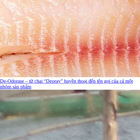
De-Odorase – từ chai “Deoray” huyền thoại đến tên gọi của cả một
nhóm sản phẩm