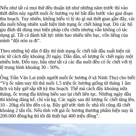
Nếu như tất cả mọi thứ đều thuận lợi như những năm trước thì vào
thời điểm này người nuôi ốc hương vụ hè bắt đầu bước vào giai đoạn
thu hoạch. Tuy nhiên, không hiểu vì lý do gì mà thời gian gần đây, các
đìa nuôi bỗng nhiên xuất hiện tình trạng ốc chết hàng loạt. Dù các hộ
gia đình đã dùng mọi biện pháp cứu chữa nhưng vẫn không có tác
dụng gì. Tất cả đành bất lực nhìn bao nhiêu tiền bạc, vốn liếng của
mình “đội nón ra đi”.
Theo những hộ dân ở đây thì tình trạng ốc chết bắt đầu xuất hiện rải
rác từ cách đây khoảng 20 ngày. Dần dần, số lượng ốc chết ngày một
nhiều hơn. Đến nay, hầu như tất cả các đìa nuôi đều có ốc chết với tỷ
lệ trung bình khoảng 30 - 50%.
Ông Trần Văn Lai (một người nuôi ốc hương ở xã Ninh Thọ) cho biết:
“Vụ ốc năm nay tôi thả nuôi 1,5 triệu ốc hương giống từ tháng 1 âm
lịch và bây giờ sắp tới kỳ thu hoạch. Thế mà cách đây khoảng nửa
tháng, ốc trong đìa không hiểu sao lại chết liên tục. Những ngày đầu
thì không đáng kể, chỉ vài kg. Các ngày sau đó lượng ốc chết tăng lên,
10 - 20kg rồi lên đến cả tạ. Bây giờ ước tính ốc nhà tôi cũng đã chết
khoảng 2 tấn rồi. Nếu tính với giá ốc hương thương phẩm hiện nay là
200.000 đồng/kg thì tôi đã thiệt hại 400 triệu đồng”.