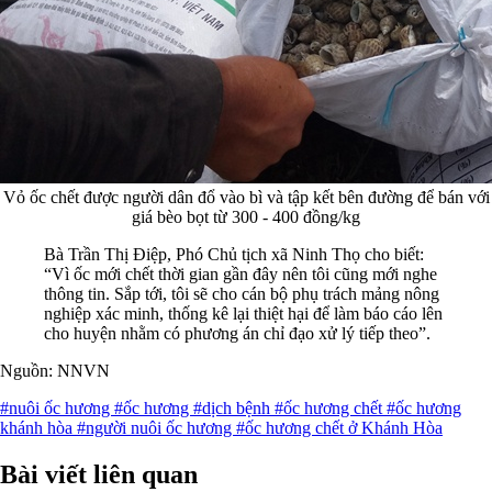
Vỏ ốc chết được người dân đổ vào bì và tập kết bên đường để bán với
giá bèo bọt từ 300 - 400 đồng/kg
Bà Trần Thị Điệp, Phó Chủ tịch xã Ninh Thọ cho biết:
“Vì ốc mới chết thời gian gần đây nên tôi cũng mới nghe
thông tin. Sắp tới, tôi sẽ cho cán bộ phụ trách mảng nông
nghiệp xác minh, thống kê lại thiệt hại để làm báo cáo lên
cho huyện nhằm có phương án chỉ đạo xử lý tiếp theo”.
Nguồn: NNVN
#nuôi ốc hương
#ốc hương
#dịch bệnh
#ốc hương chết
#ốc hương
khánh hòa
#người nuôi ốc hương
#ốc hương chết ở Khánh Hòa
Bài viết liên quan