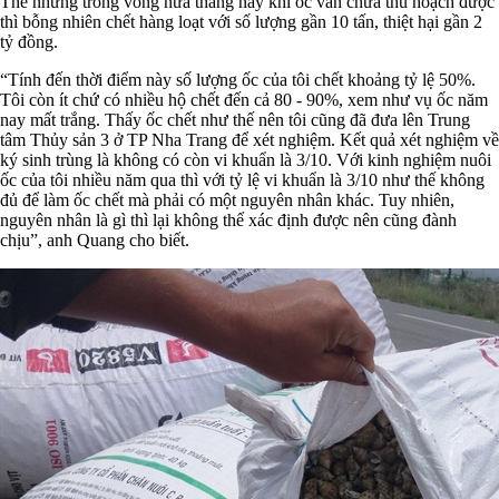
Thế nhưng trong vòng nửa tháng nay khi ốc vẫn chưa thu hoạch được
thì bỗng nhiên chết hàng loạt với số lượng gần 10 tấn, thiệt hại gần 2
tỷ đồng.
“Tính đến thời điểm này số lượng ốc của tôi chết khoảng tỷ lệ 50%.
Tôi còn ít chứ có nhiều hộ chết đến cả 80 - 90%, xem như vụ ốc năm
nay mất trắng. Thấy ốc chết như thế nên tôi cũng đã đưa lên Trung
tâm Thủy sản 3 ở TP Nha Trang để xét nghiệm. Kết quả xét nghiệm về
ký sinh trùng là không có còn vi khuẩn là 3/10. Với kinh nghiệm nuôi
ốc của tôi nhiều năm qua thì với tỷ lệ vi khuẩn là 3/10 như thế không
đủ để làm ốc chết mà phải có một nguyên nhân khác. Tuy nhiên,
nguyên nhân là gì thì lại không thể xác định được nên cũng đành
chịu”, anh Quang cho biết.