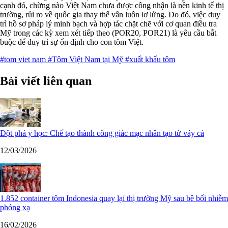
cạnh đó, chừng nào Việt Nam chưa được công nhận là nền kinh tế thị
trường, rủi ro về quốc gia thay thế vẫn luôn lơ lửng. Do đó, việc duy
trì hồ sơ pháp lý minh bạch và hợp tác chặt chẽ với cơ quan điều tra
Mỹ trong các kỳ xem xét tiếp theo (POR20, POR21) là yêu cầu bắt
buộc để duy trì sự ổn định cho con tôm Việt.
#tom viet nam
#Tôm Việt Nam tại Mỹ
#xuất khẩu tôm
Bài viết liên quan
Đột phá y học: Chế tạo thành công giác mạc nhân tạo từ vảy cá
12/03/2026
1.852 container tôm Indonesia quay lại thị trường Mỹ sau bê bối nhiễm
phóng xạ
16/02/2026