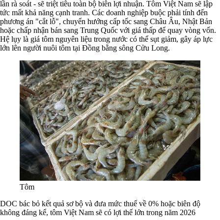
lần rà soát - sẽ triệt tiêu toàn bộ biên lợi nhuận. Tôm Việt Nam sẽ lập
tức mất khả năng cạnh tranh. Các doanh nghiệp buộc phải tính đến
phương án "cắt lỗ", chuyển hướng cấp tốc sang Châu Âu, Nhật Bản
hoặc chấp nhận bán sang Trung Quốc với giá thấp để quay vòng vốn.
Hệ lụy là giá tôm nguyên liệu trong nước có thể sụt giảm, gây áp lực
lớn lên người nuôi tôm tại Đồng bằng sông Cửu Long.
Tôm
DOC bác bỏ kết quả sơ bộ và đưa mức thuế về 0% hoặc biên độ
không đáng kể, tôm Việt Nam sẽ có lợi thế lớn trong năm 2026