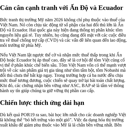
Cán cân cạnh tranh với Ấn Độ và Ecuador
Bức tranh thị trường Mỹ năm 2026 không chỉ phụ thuộc vào thuế của
Việt Nam. Nó còn chịu tác động từ số phận của hai đối thủ lớn là Ấn
Độ và Ecuador. Hai quốc gia này hiện đang thống trị phân khúc tôm
nguyên liệu giá rẻ. Tuy nhiên, họ cũng đang đối mặt với các cuộc điều
tra về thuế chống trợ cấp (CVD) và các vấn đề liên quan đến lao động,
môi trường từ phía Mỹ.
Nếu Việt Nam lật ngược thế cờ và nhận mức thuế thấp trong khi Ấn
Độ hoặc Ecuador bị áp thuế cao, đây sẽ là cơ hội để tôm Việt củng cố
vị thế ở phân khúc chế biến sâu. Tôm Việt Nam vốn có thế mạnh vượt
trội về các sản phẩm giá trị gia tăng như tôm tẩm bột, tôm Nobashi mà
đối thủ chưa thể bắt kịp ngay. Trong trường hợp cả ba nước đều chịu
mức thuế tương đương, cuộc chiến sẽ quay trở lại bài toán chất lượng.
Khi đó, các chứng nhận bền vững như ASC, BAP sẽ là tấm vé thông
hành uy tín giúp chúng ta giữ vững thị phần cao cấp.
Chiến lược thích ứng dài hạn
Dù kết quả POR19 ra sao, bài học lớn nhất cho các doanh nghiệp Việt
là không thể “bỏ hết trứng vào một giỏ”. Việc đa dạng hóa thị trường
xuất khẩu để giảm phụ thuộc vào Mỹ là lá chắn bền vững nhất. Bên