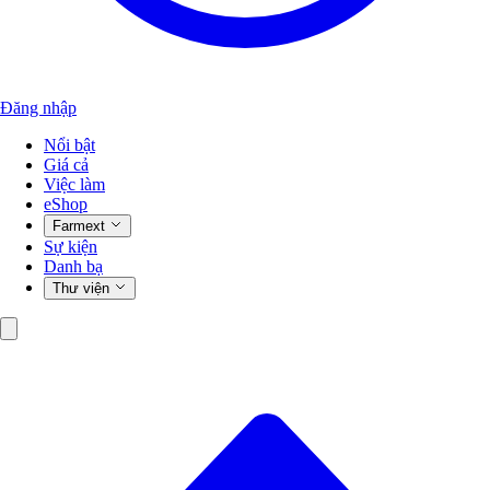
Đăng nhập
Nổi bật
Giá cả
Việc làm
eShop
Farmext
Sự kiện
Danh bạ
Thư viện