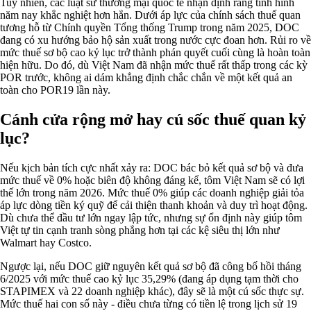
Tuy nhiên, các luật sư thương mại quốc tế nhận định rằng tình hình
năm nay khắc nghiệt hơn hẳn. Dưới áp lực của chính sách thuế quan
tương hỗ từ Chính quyền Tổng thống Trump trong năm 2025, DOC
đang có xu hướng bảo hộ sản xuất trong nước cực đoan hơn. Rủi ro về
mức thuế sơ bộ cao kỷ lục trở thành phán quyết cuối cùng là hoàn toàn
hiện hữu. Do đó, dù Việt Nam đã nhận mức thuế rất thấp trong các kỳ
POR trước, không ai dám khẳng định chắc chắn về một kết quả an
toàn cho POR19 lần này.
Cánh cửa rộng mở hay cú sốc thuế quan kỷ
lục?
Nếu kịch bản tích cực nhất xảy ra: DOC bác bỏ kết quả sơ bộ và đưa
mức thuế về 0% hoặc biên độ không đáng kể, tôm Việt Nam sẽ có lợi
thế lớn trong năm 2026. Mức thuế 0% giúp các doanh nghiệp giải tỏa
áp lực dòng tiền ký quỹ để cải thiện thanh khoản và duy trì hoạt động.
Dù chưa thể đầu tư lớn ngay lập tức, nhưng sự ổn định này giúp tôm
Việt tự tin cạnh tranh sòng phẳng hơn tại các kệ siêu thị lớn như
Walmart hay Costco.
Ngược lại, nếu DOC giữ nguyên kết quả sơ bộ đã công bố hồi tháng
6/2025 với mức thuế cao kỷ lục 35,29% (đang áp dụng tạm thời cho
STAPIMEX và 22 doanh nghiệp khác), đây sẽ là một cú sốc thực sự.
Mức thuế hai con số này - điều chưa từng có tiền lệ trong lịch sử 19