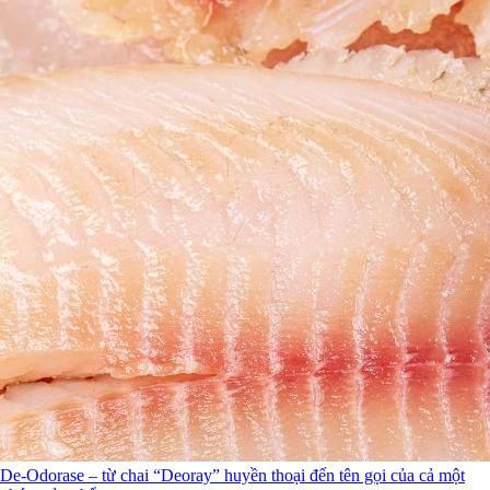
De-Odorase – từ chai “Deoray” huyền thoại đến tên gọi của cả một