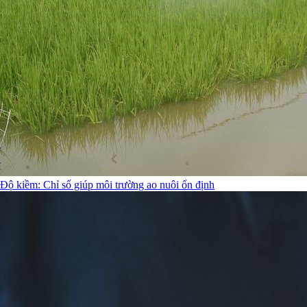
Độ kiềm: Chỉ số giúp môi trường ao nuôi ổn định