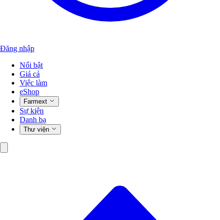
Đăng nhập
Nổi bật
Giá cả
Việc làm
eShop
Farmext
Sự kiện
Danh bạ
Thư viện