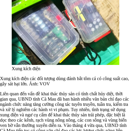
Xung kích điện
Xung kích điện các đối tượng dùng đánh bắt tôm cá có công suất cao,
gây sát hại lớn.
Ảnh: VOV
Liên quan đến vấn đề khai thác thủy sản có tính chất hủy diệt, thời
gian qua, UBND tỉnh Cà Mau đã ban hành nhiều văn bản chỉ đạo các
ngành chức năng tăng cường công tác tuyên truyền, tuần tra, kiểm tra
và xử lý nghiêm các hành vi vi phạm. Tuy nhiên, tình trạng sử dụng
xung điện và ngư cụ cấm để khai thác thủy sản trái phép, đặc biệt là
dọc theo các kênh, rạch vùng nông nông, các con sông và vùng biển
ven bờ vẫn thường xuyên diễn ra. Vào tháng 4 vừa qua, UBND tỉnh
Cà Mau tiếp tục có công văn chỉ đạo các lực lượng chức năng liên