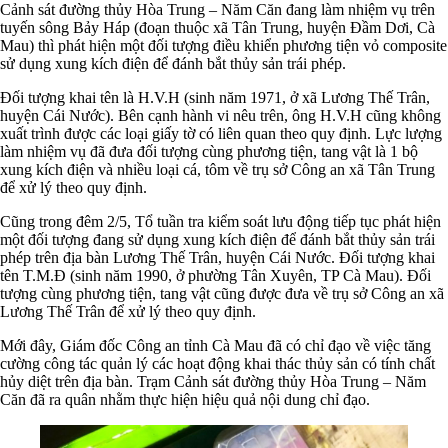
Cảnh sát đường thủy Hòa Trung – Năm Căn đang làm nhiệm vụ trên
tuyến sông Bảy Háp (đoạn thuộc xã Tân Trung, huyện Đầm Dơi, Cà
Mau) thì phát hiện một đối tượng điều khiển phương tiện vỏ composite
sử dụng xung kích điện để đánh bắt thủy sản trái phép.
Đối tượng khai tên là H.V.H (sinh năm 1971, ở xã Lương Thế Trân,
huyện Cái Nước). Bên cạnh hành vi nêu trên, ông H.V.H cũng không
xuất trình được các loại giấy tờ có liên quan theo quy định. Lực lượng
làm nhiệm vụ đã đưa đối tượng cùng phương tiện, tang vật là 1 bộ
xung kích điện và nhiều loại cá, tôm về trụ sở Công an xã Tân Trung
để xử lý theo quy định.
Cũng trong đêm 2/5, Tổ tuần tra kiểm soát lưu động tiếp tục phát hiện
một đối tượng đang sử dụng xung kích điện để đánh bắt thủy sản trái
phép trên địa bàn Lương Thế Trân, huyện Cái Nước. Đối tượng khai
tên T.M.Đ (sinh năm 1990, ở phường Tân Xuyên, TP Cà Mau). Đối
tượng cùng phương tiện, tang vật cũng được đưa về trụ sở Công an xã
Lương Thế Trân để xử lý theo quy định.
Mới đây, Giám đốc Công an tỉnh Cà Mau đã có chỉ đạo về việc tăng
cường công tác quản lý các hoạt động khai thác thủy sản có tính chất
hủy diệt trên địa bàn. Trạm Cảnh sát đường thủy Hòa Trung – Năm
Căn đã ra quân nhằm thực hiện hiệu quả nội dung chỉ đạo.