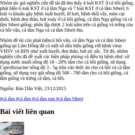
Nhóm tác giả nghiên cứu đề tài đã tìm thấy 4 loài KST ở cá hồi giống,
phát hiện 6 loài KST ở cá tầm Nga và 7 loài KST ở cá tầm Siberi; 6
loài vi khuẩn gây bệnh xuất huyết, lở loét, bệnh thối vây, mòn cụt
đuôi, bệnh đen thân, bơi xoáy ở cá hồi giống, cá tầm Nga giống và cá
tầm Siberi giống; phân lập được 2 loài nấm trên cá giống và trứng của
cá hồi vân, cá tầm Nga và cá tầm Siberi thu.
Nhóm đề tài còn phát hiệncá hồi vân, cá tầm Nga và cá tầm Siberi
giống tại Lâm Đồng đã có một số dấu hiệu giống với bệnh virus
VHSV và IHN như xuất huyết, đen thân, bơi zíc zắc. Từ đó, nhóm
nghiên cứu đã đề xuất các biện pháp phòng và điều trị bệnh như: sử
dụng nước muối nồng độ 18 - 20% tắm cho cá hồi giống, sử dụng
Ciprofloxacine nồng độ 3 - 5g trộn vào thức ăn cho cá hồi và cá tầm
giống, sử dụng oxy già nồng độ 500 - 700 tắm cho cá hồi giống, cá
tầm giống và trứng cá tầm, cá hồi.
Nguồn: Báo Dân Việt, 23/12/2015
#cá tầm
#cá tầm
#cá tầm nga
#cá tầm Siberi
Bài viết liên quan