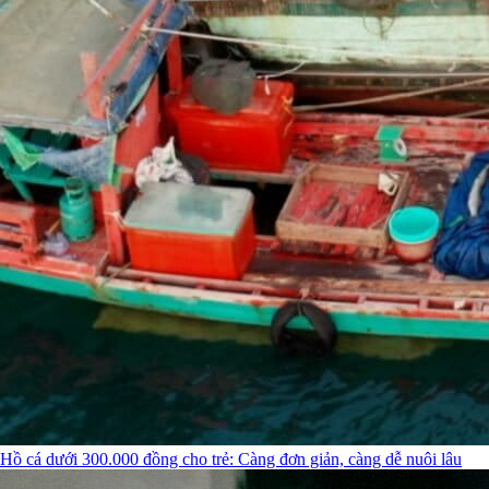
Hồ cá dưới 300.000 đồng cho trẻ: Càng đơn giản, càng dễ nuôi lâu