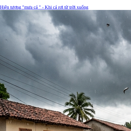
Hiện tượng "mưa cá " - Khi cá rơi từ trời xuống