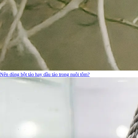
Nên dùng bột tảo hay dầu tảo trong nuôi tôm?