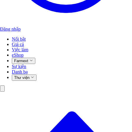
Đăng nhập
Nổi bật
Giá cả
Việc làm
eShop
Farmext
Sự kiện
Danh bạ
Thư viện