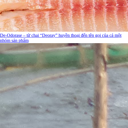
De-Odorase – từ chai “Deoray” huyền thoại đến tên gọi của cả một
nhóm sản phẩm