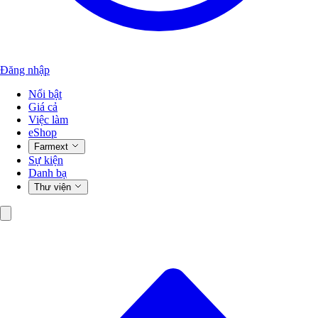
Đăng nhập
Nổi bật
Giá cả
Việc làm
eShop
Farmext
Sự kiện
Danh bạ
Thư viện