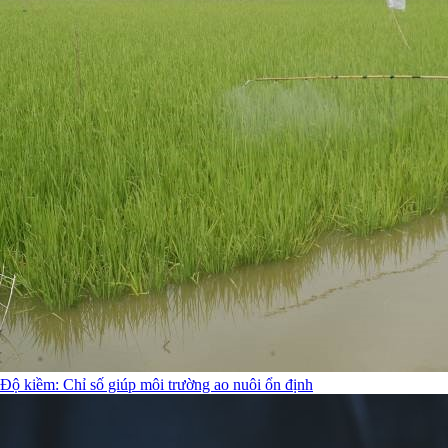
Độ kiềm: Chỉ số giúp môi trường ao nuôi ổn định