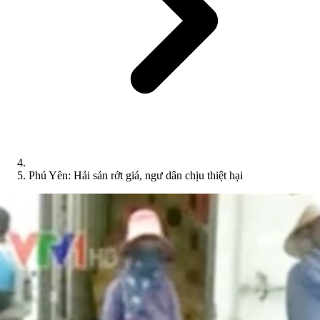
Phú Yên: Hải sản rớt giá, ngư dân chịu thiệt hại