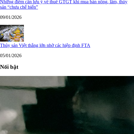
Những điểm cần lưu ý về thuế GTGT khi mua bán nông, lâm, thủy
sản “chưa chế biến”
09/01/2026
Thủy sản Việt thắng lớn nhờ các hiệp định FTA
05/01/2026
Nổi bật