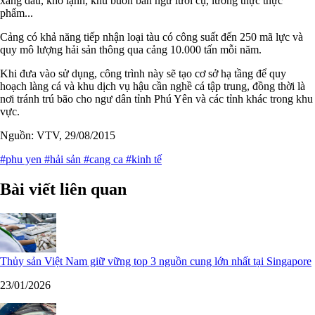
xăng dầu, kho lạnh, khu buôn bán ngư lưới cụ, lương thực thực
phẩm...
Cảng có khả năng tiếp nhận loại tàu có công suất đến 250 mã lực và
quy mô lượng hải sản thông qua cảng 10.000 tấn mỗi năm.
Khi đưa vào sử dụng, công trình này sẽ tạo cơ sở hạ tầng để quy
hoạch làng cá và khu dịch vụ hậu cần nghề cá tập trung, đồng thời là
nơi tránh trú bão cho ngư dân tỉnh Phú Yên và các tỉnh khác trong khu
vực.
Nguồn: VTV, 29/08/2015
#phu yen
#hải sản
#cang ca
#kinh tế
Bài viết liên quan
Thủy sản Việt Nam giữ vững top 3 nguồn cung lớn nhất tại Singapore
23/01/2026