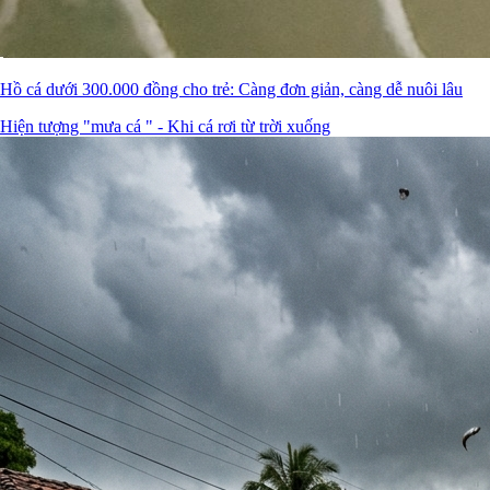
Hồ cá dưới 300.000 đồng cho trẻ: Càng đơn giản, càng dễ nuôi lâu
Hiện tượng "mưa cá " - Khi cá rơi từ trời xuống