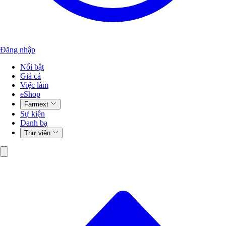
Đăng nhập
Nổi bật
Giá cả
Việc làm
eShop
Farmext
Sự kiện
Danh bạ
Thư viện