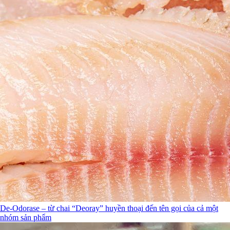
De-Odorase – từ chai “Deoray” huyền thoại đến tên gọi của cả một
nhóm sản phẩm