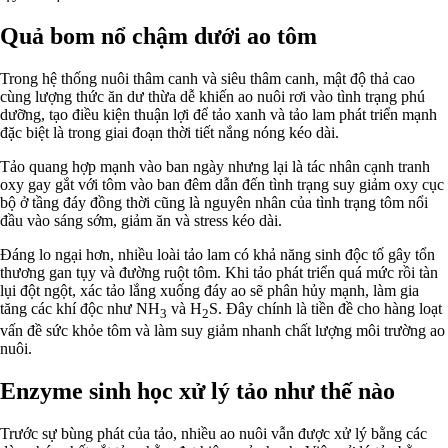
Quả bom nổ chậm dưới ao tôm
Trong hệ thống nuôi thâm canh và siêu thâm canh, mật độ thả cao
cùng lượng thức ăn dư thừa dễ khiến ao nuôi rơi vào tình trạng phú
dưỡng, tạo điều kiện thuận lợi để tảo xanh và tảo lam phát triển mạnh
đặc biệt là trong giai đoạn thời tiết nắng nóng kéo dài.
Tảo quang hợp mạnh vào ban ngày nhưng lại là tác nhân cạnh tranh
oxy gay gắt với tôm vào ban đêm dẫn đến tình trạng suy giảm oxy cục
bộ ở tầng đáy đồng thời cũng là nguyên nhân của tình trạng tôm nổi
đầu vào sáng sớm, giảm ăn và stress kéo dài.
Đáng lo ngại hơn, nhiều loài tảo lam có khả năng sinh độc tố gây tổn
thương gan tụy và đường ruột tôm. Khi tảo phát triển quá mức rồi tàn
lụi đột ngột, xác tảo lắng xuống đáy ao sẽ phân hủy mạnh, làm gia
tăng các khí độc như NH
và H
S. Đây chính là tiền đề cho hàng loạt
3
2
vấn đề sức khỏe tôm và làm suy giảm nhanh chất lượng môi trường ao
nuôi.
Enzyme sinh học xử lý tảo như thế nào
Trước sự bùng phát của tảo, nhiều ao nuôi vẫn được xử lý bằng các