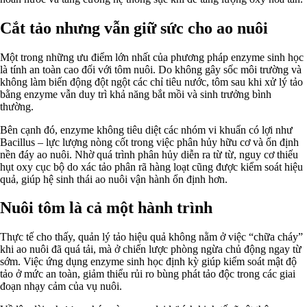
Cắt tảo nhưng vẫn giữ sức cho ao nuôi
Một trong những ưu điểm lớn nhất của phương pháp enzyme sinh học
là tính an toàn cao đối với tôm nuôi. Do không gây sốc môi trường và
không làm biến động đột ngột các chỉ tiêu nước, tôm sau khi xử lý tảo
bằng enzyme vẫn duy trì khả năng bắt mồi và sinh trưởng bình
thường.
Bên cạnh đó, enzyme không tiêu diệt các nhóm vi khuẩn có lợi như
Bacillus – lực lượng nòng cốt trong việc phân hủy hữu cơ và ổn định
nền đáy ao nuôi. Nhờ quá trình phân hủy diễn ra từ từ, nguy cơ thiếu
hụt oxy cục bộ do xác tảo phân rã hàng loạt cũng được kiểm soát hiệu
quả, giúp hệ sinh thái ao nuôi vận hành ổn định hơn.
Nuôi tôm là cả một hành trình
Thực tế cho thấy, quản lý tảo hiệu quả không nằm ở việc “chữa cháy”
khi ao nuôi đã quá tải, mà ở chiến lược phòng ngừa chủ động ngay từ
sớm. Việc ứng dụng enzyme sinh học định kỳ giúp kiểm soát mật độ
tảo ở mức an toàn, giảm thiểu rủi ro bùng phát tảo độc trong các giai
đoạn nhạy cảm của vụ nuôi.