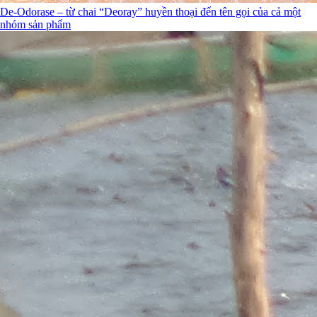
De-Odorase – từ chai “Deoray” huyền thoại đến tên gọi của cả một
nhóm sản phẩm