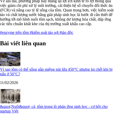
Về lâu dài, phương pháp này mang lại lợi ích kinh tế rõ rệt thông qua
việc giảm chi phí xử lý môi trường, cải thiện hệ số chuyển đổi thức ăn
(FCR) và nâng cao tỷ lệ sống của tôm. Quan trọng hơn, việc kiểm soát
tảo và chất lượng nước bằng giải pháp sinh học là bước đi cần thiết để
hướng tới mô hình nuôi tôm sạch, không dư lượng hóa chất, đáp ứng
các tiêu chuẩn khắt khe của thị trường xuất khẩu cao cấp.
#enzyme trên tôm
#kiểm soát tảo sợi
#tảo độc
Bài viết liên quan
Vì sao tôm có thể sống gần miệng núi lửa 450°C nhưng lại chết khi bị
nấu ở 50°C?
11/02/2026
&quot;Nuôi&quot; cá, tôm trong lò phản ứng sinh học - cơ hội cho
startup Việt