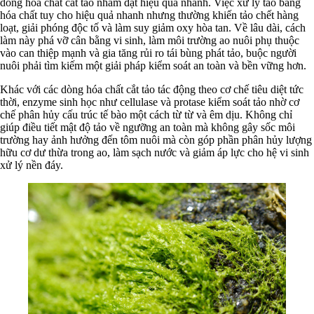
dòng hóa chất cắt tảo nhằm đạt hiệu quả nhanh. Việc xử lý tảo bằng
hóa chất tuy cho hiệu quả nhanh nhưng thường khiến tảo chết hàng
loạt, giải phóng độc tố và làm suy giảm oxy hòa tan. Về lâu dài, cách
làm này phá vỡ cân bằng vi sinh, làm môi trường ao nuôi phụ thuộc
vào can thiệp mạnh và gia tăng rủi ro tái bùng phát tảo, buộc người
nuôi phải tìm kiếm một giải pháp kiểm soát an toàn và bền vững hơn.
Khác với các dòng hóa chất cắt tảo tác động theo cơ chế tiêu diệt tức
thời, enzyme sinh học như cellulase và protase kiểm soát tảo nhờ cơ
chế phân hủy cấu trúc tế bào một cách từ từ và êm dịu. Không chỉ
giúp điều tiết mật độ tảo về ngưỡng an toàn mà không gây sốc môi
trường hay ảnh hưởng đến tôm nuôi mà còn góp phần phân hủy lượng
hữu cơ dư thừa trong ao, làm sạch nước và giảm áp lực cho hệ vi sinh
xử lý nền đáy.