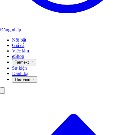
Đăng nhập
Nổi bật
Giá cả
Việc làm
eShop
Farmext
Sự kiện
Danh bạ
Thư viện