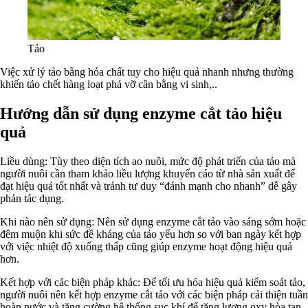
Tảo
Việc xử lý tảo bằng hóa chất tuy cho hiệu quả nhanh nhưng thường
khiến tảo chết hàng loạt
phá vỡ cân bằng vi sinh,..
Hướng dẫn sử dụng enzyme cắt tảo hiệu
quả
Liều dùng: Tùy theo diện tích ao nuôi, mức độ phát triển của tảo mà
người nuôi cần tham khảo liều lượng khuyến cáo từ nhà sản xuất để
đạt hiệu quả tốt nhất và tránh tư duy “đánh mạnh cho nhanh” dễ gây
phản tác dụng.
Khi nào nên sử dụng: Nên sử dụng enzyme cắt tảo vào sáng sớm hoặc
đêm muộn khi sức đề kháng của tảo yếu hơn so với ban ngày kết hợp
với việc nhiệt độ xuống thấp cũng giúp enzyme hoạt động hiệu quả
hơn.
Kết hợp với các biện pháp khác: Để tối ưu hóa hiệu quả kiểm soát tảo,
người nuôi nên kết hợp enzyme cắt tảo với các biện pháp cải thiện tuần
hoàn nước và tăng cường hệ thống sục khí để tăng lượng oxy hòa tan.