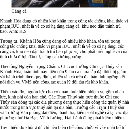
Cảng cá
Khánh Hòa đang có nhiều khó khăn trong công tác chống khai thác vi
phạm IUU, nhất là về cơ sở hạ tầng cảng cá, khu neo đậu tránh trú
bão. Ảnh: K.S
Tương tự, Khánh Hòa cũng đang có nhiều khó khăn, tồn tại trong
công tác chống khai thác vi phạm IUU, nhất là về cơ sở hạ tầng; các
cảng cá, khu neo đậu tránh trú bão phục vụ cho phát triển nghề cá của
tỉnh chưa được đầu tư, nâng cấp tương xứng.
Theo ông Nguyễn Trọng Chánh, Chi cục trưởng Chi cục Thủy sản
Khánh Hòa, toàn tỉnh này hiện còn 9 tàu cá chưa lắp đặt thiết bị giám
sát hành trình theo quy định, nhiều tàu cá trên địa bàn tỉnh ngừng kết
nối dịch vụ VMS nên công tác quản lý đội tàu rất khó khăn.
Thêm vào đó, nguồn lực cho cơ quan thực hiện nhiệm vụ gồm nhân
lực, kinh phí còn hạn chế. Các Trạm Thuỷ sản trực thuộc Chi cục
Thủy sản đóng tại các địa phương đang thực hiện công tác quản lý nhà
nước trong lĩnh vực thuỷ sản tại địa bàn; Trưởng các Trạm Thuỷ sản
và Trưởng Văn phòng đại điện, thanh tra, kiểm soát nghề cá tại các địa
phương như Đá Bạc, Vĩnh Lương, Đại Lãnh đang phải kiêm nhiệm.
Tuy nhiên do không đủ chỉ tiêu biên chế công chức vì vậy phải bố trí