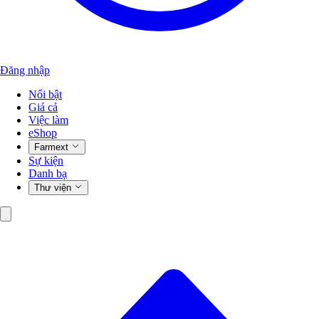
Đăng nhập
Nổi bật
Giá cả
Việc làm
eShop
Farmext
Sự kiện
Danh bạ
Thư viện