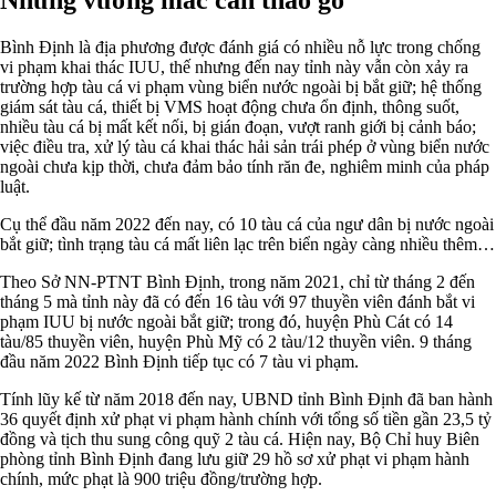
Bình Định là địa phương được đánh giá có nhiều nỗ lực trong chống
vi phạm khai thác IUU, thế nhưng đến nay tỉnh này vẫn còn xảy ra
trường hợp tàu cá vi phạm vùng biển nước ngoài bị bắt giữ; hệ thống
giám sát tàu cá, thiết bị VMS hoạt động chưa ổn định, thông suốt,
nhiều tàu cá bị mất kết nối, bị gián đoạn, vượt ranh giới bị cảnh báo;
việc điều tra, xử lý tàu cá khai thác hải sản trái phép ở vùng biển nước
ngoài chưa kịp thời, chưa đảm bảo tính răn đe, nghiêm minh của pháp
luật.
Cụ thể đầu năm 2022 đến nay, có 10 tàu cá của ngư dân bị nước ngoài
bắt giữ; tình trạng tàu cá mất liên lạc trên biển ngày càng nhiều thêm…
Theo Sở NN-PTNT Bình Định, trong năm 2021, chỉ từ tháng 2 đến
tháng 5 mà tỉnh này đã có đến 16 tàu với 97 thuyền viên đánh bắt vi
phạm IUU bị nước ngoài bắt giữ; trong đó, huyện Phù Cát có 14
tàu/85 thuyền viên, huyện Phù Mỹ có 2 tàu/12 thuyền viên. 9 tháng
đầu năm 2022 Bình Định tiếp tục có 7 tàu vi phạm.
Tính lũy kế từ năm 2018 đến nay, UBND tỉnh Bình Định đã ban hành
36 quyết định xử phạt vi phạm hành chính với tổng số tiền gần 23,5 tỷ
đồng và tịch thu sung công quỹ 2 tàu cá. Hiện nay, Bộ Chỉ huy Biên
phòng tỉnh Bình Định đang lưu giữ 29 hồ sơ xử phạt vi phạm hành
chính, mức phạt là 900 triệu đồng/trường hợp.