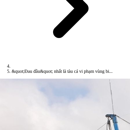
&quot;Đau đầu&quot; nhất là tàu cá vi phạm vùng bi...