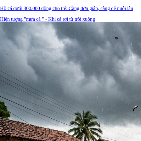
Hồ cá dưới 300.000 đồng cho trẻ: Càng đơn giản, càng dễ nuôi lâu
Hiện tượng "mưa cá " - Khi cá rơi từ trời xuống