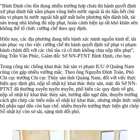
"Bình Định còn tồn đọng nhiều trường hợp chưa thi hành quyết định
xử phạt đánh bắt xâm phạm vùng biển nước ngoài là do hầu hết chủ
tàu vi phạm bị nước ngoài bắt giữ mất luôn phương tiện đánh bắt, tài
sản trong nhà không đủ nộp phạt, hoàn cảnh hiện tại rất khó khăn nên
không thể tổ chức cưỡng chế theo quy định.
Hiện nay, các địa phương đang tiến hành xác minh nguồn kinh tế, tài
sản phục vụ cho việc cưỡng chế thi hành quyết định xử phạt vi phạm
hành chính đối với các chủ tàu cá cố tình không chịu nộp tiền phạt”,
ông Trần Văn Phúc, Giám đốc Sở NN-PTNT Bình Định, cho hay.
Trong công tác chống khai thác hải sản vi phạm IUU ở Quảng Nam
cũng còn gặp nhiều vướng mắc. Theo ông Nguyễn Đình Toàn, Phó
Chi cục trưởng Chi cục Thủy sản tỉnh Quảng Nam, đối với việc thực
hiện quy định ghi, nộp sổ nhật ký khai thác thủy sản, mặc dù Sở NN-
PTNT đã thường xuyên tuyên truyền, phổ biến các quy định về ghi,
nộp sổ nhật ký khai thác thủy sản, hướng dẫn ngư dân, thuyền trưởng
cách ghi chép các biểu mẫu sổ nhật ký khai thác, nhưng nhận thức một
bộ phận ngư dân còn hạn chế, nhiều thuyền trưởng thực hiện ghi chép
Sổ nhật ký còn sơ sài, nặng tính đối phó.