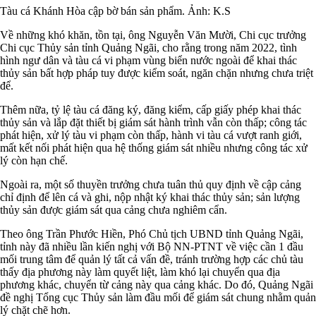
Tàu cá Khánh Hòa cập bờ bán sản phẩm. Ảnh: K.S
Về những khó khăn, tồn tại, ông Nguyễn Văn Mười, Chi cục trưởng
Chi cục Thủy sản tỉnh Quảng Ngãi, cho rằng trong năm 2022, tình
hình ngư dân và tàu cá vi phạm vùng biển nước ngoài để khai thác
thủy sản bất hợp pháp tuy được kiểm soát, ngăn chặn nhưng chưa triệt
để.
Thêm nữa, tỷ lệ tàu cá đăng ký, đăng kiểm, cấp giấy phép khai thác
thủy sản và lắp đặt thiết bị giám sát hành trình vẫn còn thấp; công tác
phát hiện, xử lý tàu vi phạm còn thấp, hành vi tàu cá vượt ranh giới,
mất kết nối phát hiện qua hệ thống giám sát nhiều nhưng công tác xử
lý còn hạn chế.
Ngoài ra, một số thuyền trưởng chưa tuân thủ quy định về cập cảng
chỉ định để lên cá và ghi, nộp nhật ký khai thác thủy sản; sản lượng
thủy sản được giám sát qua cảng chưa nghiêm cẩn.
Theo ông Trần Phước Hiền, Phó Chủ tịch UBND tỉnh Quảng Ngãi,
tỉnh này đã nhiều lần kiến nghị với Bộ NN-PTNT về việc cần 1 đầu
mối trung tâm để quản lý tất cả vấn đề, tránh trường hợp các chủ tàu
thấy địa phương này làm quyết liệt, làm khó lại chuyển qua địa
phương khác, chuyển từ cảng này qua cảng khác. Do đó, Quảng Ngãi
đề nghị Tổng cục Thủy sản làm đầu mối để giám sát chung nhằm quản
lý chặt chẽ hơn.