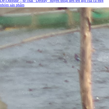
De-Odorase – từ chai “Deoray” huyền thoại đến tên gọi của cả một
nhóm sản phẩm