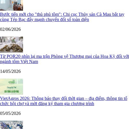
Bước tiến mới cho "thủ phủ tôm": Chi cục Thủy sản Cà Mau bắt tay
cùng Tép Bạc đẩy mạnh chuyển đổi số toàn diện
02/06/2026
Từ POR20 nhìn lại ma trận Phòng vệ Thương mại của Hoa Kỳ đối với
ngành tôm Việt Nam
14/05/2026
VietAgros 2026: Thông báo thay đổi thời gian – địa điểm, thông tin tổ
chức hội chợ và mời đăng ký tham gia chương trình
05/05/2026