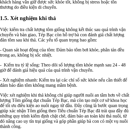
khách hàng vẫn giữ được sức khỏe tốt, không bị stress hoặc tổn
thương do điều kiện di chuyển.
1.5. Xét nghiệm khi thả
Việc kiểm tra chất lượng tôm giống không kết thúc sau quá trình vận
chuyển và bàn giao, Tép Bạc còn hỗ trợ bà con đánh giá chất lượng
đàn tôm sau khi thả. Các yếu tố quan trọng bao gồm:
- Quan sát hoạt động của tôm: Đảm bảo tôm bơi khỏe, phân tán đều
trong ao, không bị sốc nhiệt.
- Kiểm tra tỷ lệ sống: Theo dõi số lượng tôm khỏe mạnh sau 24 - 48
giờ để đánh giá hiệu quả của quá trình vận chuyển.
- Xét nghiệm nhanh: Kiểm tra lại các chỉ số sức khỏe nếu cần thiết để
đảm bảo đàn tôm không mang mầm bệnh.
Việc xét nghiệm khi thả không chỉ giúp người nuôi an tâm hơn về chất
lượng Tôm giống đạt chuẩn Tép Bạc, mà còn tạo một cơ sở khoa học
để tối ưu điều kiện ao nuôi ngay từ đầu. Đây cũng là bước quan trọng
giúp xác nhận Tôm giống theo Tiêu chuẩn Tép Bạc đã trải qua đầy đủ
những quy trình kiểm định chặt chẽ, đảm bảo an toàn khi thả nuôi, từ
đó nâng cao uy tín trại giống và góp phần giúp bà con có một vụ nuôi
thành công.