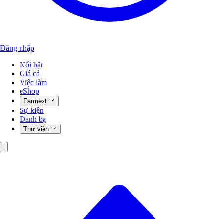
Đăng nhập
Nổi bật
Giá cả
Việc làm
eShop
Farmext
Sự kiện
Danh bạ
Thư viện