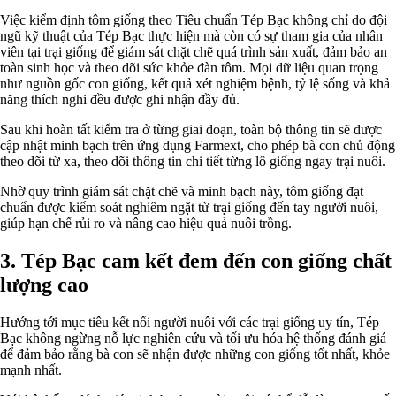
Việc kiểm định tôm giống theo Tiêu chuẩn Tép Bạc không chỉ do đội
ngũ kỹ thuật của Tép Bạc thực hiện mà còn có sự tham gia của nhân
viên tại trại giống để giám sát chặt chẽ quá trình sản xuất, đảm bảo an
toàn sinh học và theo dõi sức khỏe đàn tôm. Mọi dữ liệu quan trọng
như nguồn gốc con giống, kết quả xét nghiệm bệnh, tỷ lệ sống và khả
năng thích nghi đều được ghi nhận đầy đủ.
Sau khi hoàn tất kiểm tra ở từng giai đoạn, toàn bộ thông tin sẽ được
cập nhật minh bạch trên ứng dụng Farmext, cho phép bà con chủ động
theo dõi từ xa, theo dõi thông tin chi tiết từng lô giống ngay trại nuôi.
Nhờ quy trình giám sát chặt chẽ và minh bạch này, tôm giống đạt
chuẩn được kiểm soát nghiêm ngặt từ trại giống đến tay người nuôi,
giúp hạn chế rủi ro và nâng cao hiệu quả nuôi trồng.
3. Tép Bạc cam kết đem đến con giống chất
lượng cao
Hướng tới mục tiêu kết nối người nuôi với các trại giống uy tín, Tép
Bạc không ngừng nỗ lực nghiên cứu và tối ưu hóa hệ thống đánh giá
để đảm bảo rằng bà con sẽ nhận được những con giống tốt nhất, khỏe
mạnh nhất.