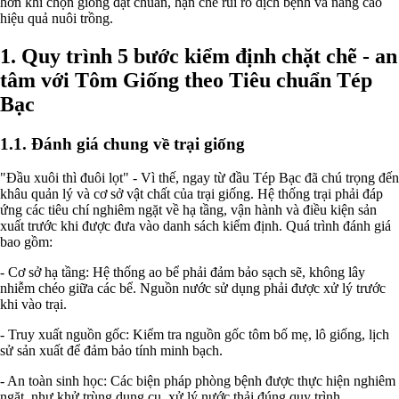
hơn khi chọn giống đạt chuẩn, hạn chế rủi ro dịch bệnh và nâng cao
hiệu quả nuôi trồng.
1. Quy trình 5 bước kiểm định chặt chẽ - an
tâm với Tôm Giống theo Tiêu chuẩn Tép
Bạc
1.1. Đánh giá chung về trại giống
"Đầu xuôi thì đuôi lọt" - Vì thế, ngay từ đầu Tép Bạc đã chú trọng đến
khâu quản lý và cơ sở vật chất của trại giống. Hệ thống trại phải đáp
ứng các tiêu chí nghiêm ngặt về hạ tầng, vận hành và điều kiện sản
xuất trước khi được đưa vào danh sách kiểm định. Quá trình đánh giá
bao gồm:
- Cơ sở hạ tầng: Hệ thống ao bể phải đảm bảo sạch sẽ, không lây
nhiễm chéo giữa các bể. Nguồn nước sử dụng phải được xử lý trước
khi vào trại.
- Truy xuất nguồn gốc: Kiểm tra nguồn gốc tôm bố mẹ, lô giống, lịch
sử sản xuất để đảm bảo tính minh bạch.
- An toàn sinh học: Các biện pháp phòng bệnh được thực hiện nghiêm
ngặt, như khử trùng dụng cụ, xử lý nước thải đúng quy trình.