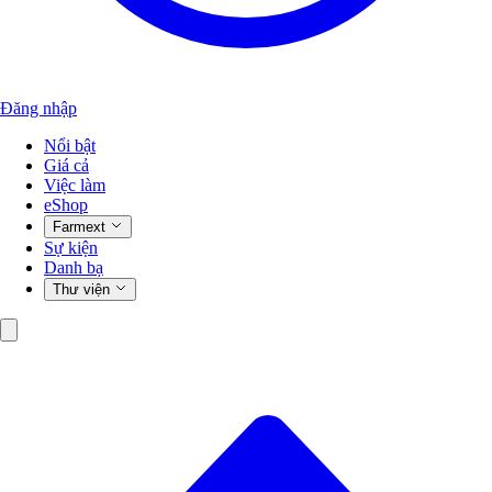
Đăng nhập
Nổi bật
Giá cả
Việc làm
eShop
Farmext
Sự kiện
Danh bạ
Thư viện