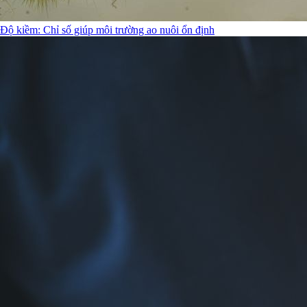
Độ kiềm: Chỉ số giúp môi trường ao nuôi ổn định