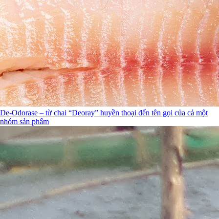
De-Odorase – từ chai “Deoray” huyền thoại đến tên gọi của cả một
nhóm sản phẩm