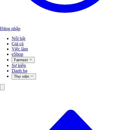
Đăng nhập
Nổi bật
Giá cả
Việc làm
eShop
Farmext
Sự kiện
Danh bạ
Thư viện