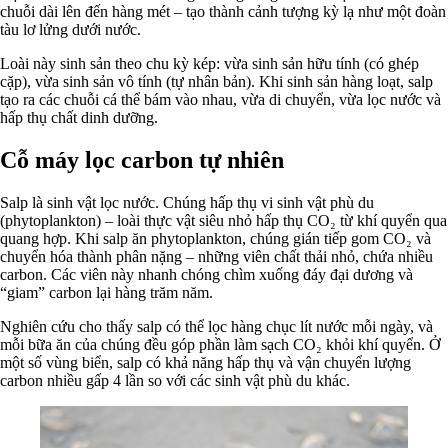
chuỗi dài lên đến hàng mét – tạo thành cảnh tượng kỳ lạ như một đoàn
tàu lơ lửng dưới nước.
Loài này sinh sản theo chu kỳ kép: vừa sinh sản hữu tính (có ghép
cặp), vừa sinh sản vô tính (tự nhân bản). Khi sinh sản hàng loạt, salp
tạo ra các chuỗi cá thể bám vào nhau, vừa di chuyển, vừa lọc nước và
hấp thụ chất dinh dưỡng.
Cỗ máy lọc carbon tự nhiên
Salp là sinh vật lọc nước. Chúng hấp thụ vi sinh vật phù du
(phytoplankton) – loài thực vật siêu nhỏ hấp thụ CO₂ từ khí quyển qua
quang hợp. Khi salp ăn phytoplankton, chúng gián tiếp gom CO₂ và
chuyển hóa thành phân nặng – những viên chất thải nhỏ, chứa nhiều
carbon. Các viên này nhanh chóng chìm xuống đáy đại dương và
“giam” carbon lại hàng trăm năm.
Nghiên cứu cho thấy salp có thể lọc hàng chục lít nước mỗi ngày, và
mỗi bữa ăn của chúng đều góp phần làm sạch CO₂ khỏi khí quyển. Ở
một số vùng biển, salp có khả năng hấp thụ và vận chuyển lượng
carbon nhiều gấp 4 lần so với các sinh vật phù du khác.