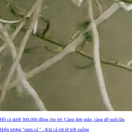
Hồ cá dưới 300.000 đồng cho trẻ: Càng đơn giản, càng dễ nuôi lâu
Hiện tượng "mưa cá " - Khi cá rơi từ trời xuống