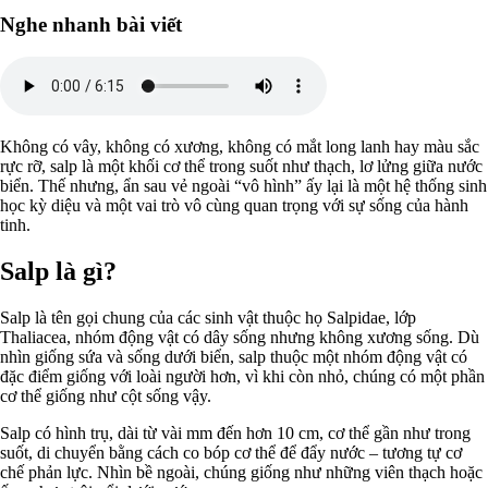
Nghe nhanh bài viết
Không có vây, không có xương, không có mắt long lanh hay màu sắc
rực rỡ, salp là một khối cơ thể trong suốt như thạch, lơ lửng giữa nước
biển. Thế nhưng, ẩn sau vẻ ngoài “vô hình” ấy lại là một hệ thống sinh
học kỳ diệu và một vai trò vô cùng quan trọng với sự sống của hành
tinh.
Salp là gì?
Salp là tên gọi chung của các sinh vật thuộc họ Salpidae, lớp
Thaliacea, nhóm động vật có dây sống nhưng không xương sống. Dù
nhìn giống sứa và sống dưới biển, salp thuộc một nhóm động vật có
đặc điểm giống với loài người hơn, vì khi còn nhỏ, chúng có một phần
cơ thể giống như cột sống vậy.
Salp có hình trụ, dài từ vài mm đến hơn 10 cm, cơ thể gần như trong
suốt, di chuyển bằng cách co bóp cơ thể để đẩy nước – tương tự cơ
chế phản lực. Nhìn bề ngoài, chúng giống như những viên thạch hoặc