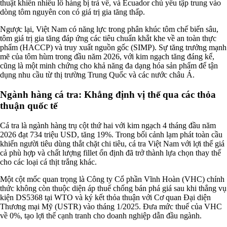
thuật khiến nhiều lô hàng bị trả về, và Ecuador chủ yếu tập trung vào
dòng tôm nguyên con có giá trị gia tăng thấp.
Ngược lại, Việt Nam có năng lực trong phân khúc tôm chế biến sâu,
tôm giá trị gia tăng đáp ứng các tiêu chuẩn khắt khe về an toàn thực
phẩm (HACCP) và truy xuất nguồn gốc (SIMP). Sự tăng trưởng mạnh
mẽ của tôm hùm trong đầu năm 2026, với kim ngạch tăng đáng kể,
cũng là một minh chứng cho khả năng đa dạng hóa sản phẩm để tận
dụng nhu cầu từ thị trường Trung Quốc và các nước châu Á.
Ngành hàng cá tra: Khẳng định vị thế qua các thỏa
thuận quốc tế
Cá tra là ngành hàng trụ cột thứ hai với kim ngạch 4 tháng đầu năm
2026 đạt 734 triệu USD, tăng 19%. Trong bối cảnh lạm phát toàn cầu
khiến người tiêu dùng thắt chặt chi tiêu, cá tra Việt Nam với lợi thế giá
cả phù hợp và chất lượng fillet ổn định đã trở thành lựa chọn thay thế
cho các loại cá thịt trắng khác.
Một cột mốc quan trọng là Công ty Cổ phần Vĩnh Hoàn (VHC) chính
thức không còn thuộc diện áp thuế chống bán phá giá sau khi thắng vụ
kiện DS5368 tại WTO và ký kết thỏa thuận với Cơ quan Đại diện
Thương mại Mỹ (USTR) vào tháng 1/2025. Đưa mức thuế của VHC
về 0%, tạo lợi thế cạnh tranh cho doanh nghiệp dẫn đầu ngành.