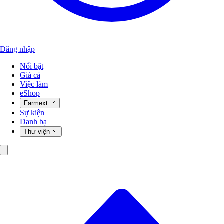
Đăng nhập
Nổi bật
Giá cả
Việc làm
eShop
Farmext
Sự kiện
Danh bạ
Thư viện