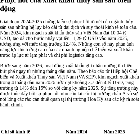
động
Giai đoạn 2024-2025 chứng kiến sự phục hồi rõ nét của ngành thủy
sản sau những hệ lụy kéo dài từ đại dịch và suy thoái kinh tế toàn cầu.
Năm 2024, kim ngạch xuất khẩu thủy sản Việt Nam đạt 10,04 tỷ
USD, tạo đà cho bước nhảy vọt lên 11,29 tỷ USD vào năm 2025,
tương ứng với mức tăng trưởng 12,4%. Những con số này phản ánh
năng lực thích ứng cao của các doanh nghiệp chế biến và xuất khẩu
trước áp lực từ lạm phát và chi phí logistics tăng cao.
Bước sang năm 2026, hoạt động xuất khẩu ghi nhận những tín hiệu
bứt phá ngay từ những tháng đầu năm. Theo báo cáo từ Hiệp hội Chế
biến và Xuất khẩu Thủy sản Việt Nam (VASEP), kim ngạch xuất khẩu
trong 4 tháng đầu năm 2026 ước đạt khoảng 3,7 đến 4 tỷ USD, tăng
trưởng từ 14% đến 15% so với cùng kỳ năm 2025. Sự tăng trưởng này
được thúc đẩy bởi sự phục hồi nhu cầu tại các thị trường châu Á và sự
nới lỏng các rào cản thuế quan tại thị trường Hoa Kỳ sau các kỳ rà soát
hành chính.
Chỉ số kinh tế
Năm 2024
Năm 2025