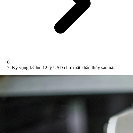
Kỳ vọng kỷ lục 12 tỷ USD cho xuất khẩu thủy sản nă...