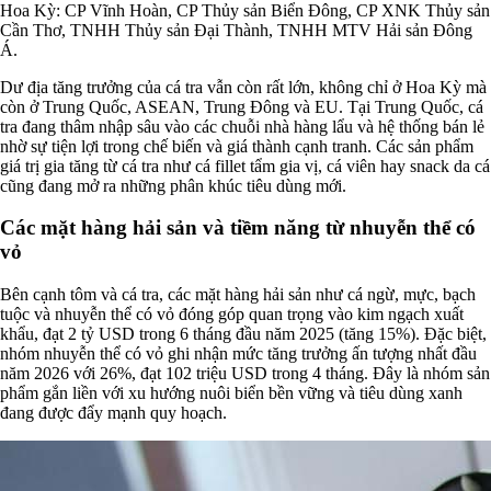
Hoa Kỳ: CP Vĩnh Hoàn, CP Thủy sản Biển Đông, CP XNK Thủy sản
Cần Thơ, TNHH Thủy sản Đại Thành, TNHH MTV Hải sản Đông
Á.
Dư địa tăng trưởng của cá tra vẫn còn rất lớn, không chỉ ở Hoa Kỳ mà
còn ở Trung Quốc, ASEAN, Trung Đông và EU. Tại Trung Quốc, cá
tra đang thâm nhập sâu vào các chuỗi nhà hàng lẩu và hệ thống bán lẻ
nhờ sự tiện lợi trong chế biến và giá thành cạnh tranh. Các sản phẩm
giá trị gia tăng từ cá tra như cá fillet tẩm gia vị, cá viên hay snack da cá
cũng đang mở ra những phân khúc tiêu dùng mới.
Các mặt hàng hải sản và tiềm năng từ nhuyễn thể có
vỏ
Bên cạnh tôm và cá tra, các mặt hàng hải sản như cá ngừ, mực, bạch
tuộc và nhuyễn thể có vỏ đóng góp quan trọng vào kim ngạch xuất
khẩu, đạt 2 tỷ USD trong 6 tháng đầu năm 2025 (tăng 15%). Đặc biệt,
nhóm nhuyễn thể có vỏ ghi nhận mức tăng trưởng ấn tượng nhất đầu
năm 2026 với 26%, đạt 102 triệu USD trong 4 tháng. Đây là nhóm sản
phẩm gắn liền với xu hướng nuôi biển bền vững và tiêu dùng xanh
đang được đẩy mạnh quy hoạch.