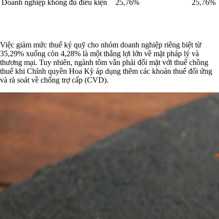
Doanh nghiệp không đủ điều kiện
25,76%
25,76%
Việc giảm mức thuế ký quỹ cho nhóm doanh nghiệp riêng biệt từ
35,29% xuống còn 4,28% là một thắng lợi lớn về mặt pháp lý và
thương mại. Tuy nhiên, ngành tôm vẫn phải đối mặt với thuế chồng
thuế khi Chính quyền Hoa Kỳ áp dụng thêm các khoản thuế đối ứng
và rà soát về chống trợ cấp (CVD).