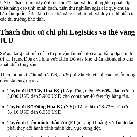
USD. Thách thức này đòi hỏi các đội tàu và doanh nghiệp phải cấp
thiết nâng cao tính minh bạch, tuân thủ nghiêm ngặt các quy chuẩn
bảo tồn quốc tế để đảm bảo khả năng cạnh tranh và duy trì thị phần tại
các thị trường khó tính.
Thách thức từ chi phí Logistics và thẻ vàng
IUU
Sự gia tăng đột biến của chi phí vận tải biển do căng thẳng địa chính
trị tại Trung Đông và khu vực Biển Đỏ gây khó khăn không nhỏ cho
xuất khẩu thủy sản
Theo thống kê đầu năm 2026, cước phí vận chuyển đi các tuyến trọng
điểm đã tăng mạnh:
Tuyến đi Bờ Tây Hoa Kỳ (LA):
Tăng thêm 55-60%, đạt mức từ
3.800 USD đến 5.900 USD cho container 40 feet tùy hãng tàu.
Tuyến đi Bờ Đông Hoa Kỳ (NY):
Tăng thêm 58-73%, ở mức
5.410 USD đến 6.050 USD.
Tuyến đi Liên minh châu Âu (EU):
Tăng khoảng 3,5 lần do tàu
phải thay đổi hành trình tránh khu vực xung đột.