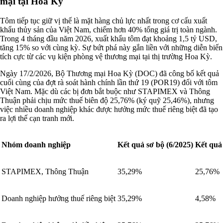
mại tại Hoa Kỳ
Tôm tiếp tục giữ vị thế là mặt hàng chủ lực nhất trong cơ cấu xuất
khẩu thủy sản của Việt Nam, chiếm hơn 40% tổng giá trị toàn ngành.
Trong 4 tháng đầu năm 2026, xuất khẩu tôm đạt khoảng 1,5 tỷ USD,
tăng 15% so với cùng kỳ. Sự bứt phá này gắn liền với những diễn biến
tích cực từ các vụ kiện phòng vệ thương mại tại thị trường Hoa Kỳ.
Ngày 17/2/2026, Bộ Thương mại Hoa Kỳ (DOC) đã công bố kết quả
cuối cùng của đợt rà soát hành chính lần thứ 19 (POR19) đối với tôm
Việt Nam. Mặc dù các bị đơn bắt buộc như STAPIMEX và Thông
Thuận phải chịu mức thuế biên độ 25,76% (ký quỹ 25,46%), nhưng
việc nhiều doanh nghiệp khác được hưởng mức thuế riêng biệt đã tạo
ra lợi thế cạn tranh mới.
Nhóm doanh nghiệp
Kết quả sơ bộ (6/2025)
Kết quả 
STAPIMEX, Thông Thuận
35,29%
25,76%
Doanh nghiệp hưởng thuế riêng biệt
35,29%
4,58%