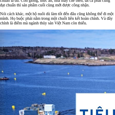
chuẩn là đủ. Con giống, thức ăn, nhà máy chế biến, tất cả phải cùng
đạt chuẩn thì sản phẩm cuối cùng mới được công nhận.
Nói cách khác, một hộ nuôi dù làm tốt đến đâu cũng không thể đi một
mình. Họ buộc phải nằm trong một chuỗi liên kết hoàn chỉnh. Và đây
chính là điểm mà ngành thủy sản Việt Nam còn thiếu.