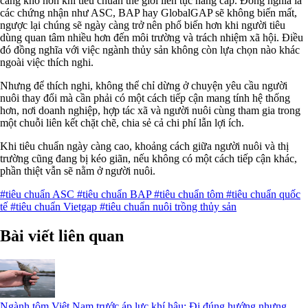
càng khó hơn khi tiêu chuẩn thế giới liên tục nâng cấp. Đồng nghĩa là
các chứng nhận như ASC, BAP hay GlobalGAP sẽ không biến mất,
ngược lại chúng sẽ ngày càng trở nên phổ biến hơn khi người tiêu
dùng quan tâm nhiều hơn đến môi trường và trách nhiệm xã hội. Điều
đó đồng nghĩa với việc ngành thủy sản không còn lựa chọn nào khác
ngoài việc thích nghi.
Nhưng để thích nghi, không thể chỉ dừng ở chuyện yêu cầu người
nuôi thay đổi mà cần phải có một cách tiếp cận mang tính hệ thống
hơn, nơi doanh nghiệp, hợp tác xã và người nuôi cùng tham gia trong
một chuỗi liên kết chặt chẽ, chia sẻ cả chi phí lẫn lợi ích.
Khi tiêu chuẩn ngày càng cao, khoảng cách giữa người nuôi và thị
trường cũng đang bị kéo giãn, nếu không có một cách tiếp cận khác,
phần thiệt vẫn sẽ nằm ở người nuôi.
#tiêu chuẩn ASC
#tiêu chuẩn BAP
#tiêu chuẩn tôm
#tiêu chuẩn quốc
tế
#tiêu chuẩn Vietgap
#tiêu chuẩn nuôi trồng thủy sản
Bài viết liên quan
Ngành tôm Việt Nam trước áp lực khí hậu: Đi đúng hướng nhưng