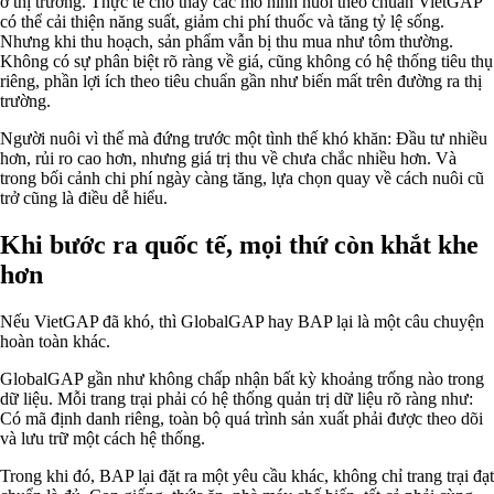
ở thị trường. Thực tế cho thấy các mô hình nuôi theo chuẩn VietGAP
có thể cải thiện năng suất, giảm chi phí thuốc và tăng tỷ lệ sống.
Nhưng khi thu hoạch, sản phẩm vẫn bị thu mua như tôm thường.
Không có sự phân biệt rõ ràng về giá, cũng không có hệ thống tiêu thụ
riêng, phần lợi ích theo tiêu chuẩn gần như biến mất trên đường ra thị
trường.
Người nuôi vì thế mà đứng trước một tình thế khó khăn: Đầu tư nhiều
hơn, rủi ro cao hơn, nhưng giá trị thu về chưa chắc nhiều hơn. Và
trong bối cảnh chi phí ngày càng tăng, lựa chọn quay về cách nuôi cũ
trở cũng là điều dễ hiểu.
Khi bước ra quốc tế, mọi thứ còn khắt khe
hơn
Nếu VietGAP đã khó, thì GlobalGAP hay BAP lại là một câu chuyện
hoàn toàn khác.
GlobalGAP gần như không chấp nhận bất kỳ khoảng trống nào trong
dữ liệu. Mỗi trang trại phải có hệ thống quản trị dữ liệu rõ ràng như:
Có mã định danh riêng, toàn bộ quá trình sản xuất phải được theo dõi
và lưu trữ một cách hệ thống.
Trong khi đó, BAP lại đặt ra một yêu cầu khác, không chỉ trang trại đạt