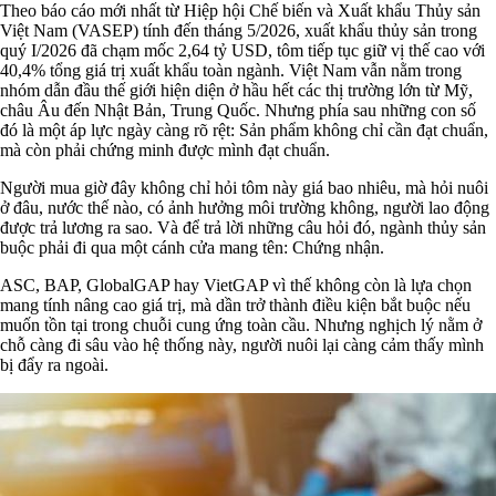
Theo báo cáo mới nhất từ Hiệp hội Chế biến và Xuất khẩu Thủy sản
Việt Nam (VASEP) tính đến tháng 5/2026, xuất khẩu thủy sản trong
quý I/2026 đã chạm mốc 2,64 tỷ USD, tôm tiếp tục giữ vị thế cao với
40,4% tổng giá trị xuất khẩu toàn ngành. Việt Nam vẫn nằm trong
nhóm dẫn đầu thế giới hiện diện ở hầu hết các thị trường lớn từ Mỹ,
châu Âu đến Nhật Bản, Trung Quốc. Nhưng phía sau những con số
đó là một áp lực ngày càng rõ rệt: Sản phẩm không chỉ cần đạt chuẩn,
mà còn phải chứng minh được mình đạt chuẩn.
Người mua giờ đây không chỉ hỏi tôm này giá bao nhiêu, mà hỏi nuôi
ở đâu, nước thế nào, có ảnh hưởng môi trường không, người lao động
được trả lương ra sao. Và để trả lời những câu hỏi đó, ngành thủy sản
buộc phải đi qua một cánh cửa mang tên: Chứng nhận.
ASC, BAP, GlobalGAP hay VietGAP vì thế không còn là lựa chọn
mang tính nâng cao giá trị, mà dần trở thành điều kiện bắt buộc nếu
muốn tồn tại trong chuỗi cung ứng toàn cầu. Nhưng nghịch lý nằm ở
chỗ càng đi sâu vào hệ thống này, người nuôi lại càng cảm thấy mình
bị đẩy ra ngoài.