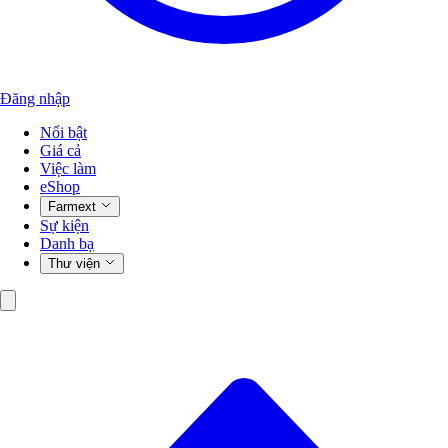
Đăng nhập
Nổi bật
Giá cả
Việc làm
eShop
Farmext
Sự kiện
Danh bạ
Thư viện