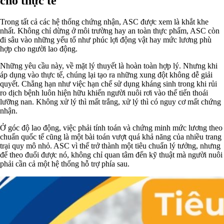
cho thực tế
Trong tất cả các hệ thống chứng nhận, ASC được xem là khắt khe
nhất. Không chỉ dừng ở môi trường hay an toàn thực phẩm, ASC còn
đi sâu vào những yếu tố như phúc lợi động vật hay mức lương phù
hợp cho người lao động.
Những yêu cầu này, về mặt lý thuyết là hoàn toàn hợp lý. Nhưng khi
áp dụng vào thực tế, chúng lại tạo ra những xung đột không dễ giải
quyết. Chẳng hạn như việc hạn chế sử dụng kháng sinh trong khi rủi
ro dịch bệnh luôn hiện hữu khiến người nuôi rơi vào thế tiến thoái
lưỡng nan. Không xử lý thì mất trắng, xử lý thì có nguy cơ mất chứng
nhận.
Ở góc độ lao động, việc phải tính toán và chứng minh mức lương theo
chuẩn quốc tế cũng là một bài toán vượt quá khả năng của nhiều trang
trại quy mô nhỏ. ASC vì thế trở thành một tiêu chuẩn lý tưởng, nhưng
để theo đuổi được nó, không chỉ quan tâm đến kỹ thuật mà người nuôi
phải cần cả một hệ thống hỗ trợ phía sau.