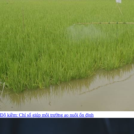
Độ kiềm: Chỉ số giúp môi trường ao nuôi ổn định