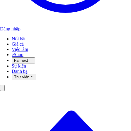
Đăng nhập
Nổi bật
Giá cả
Việc làm
eShop
Farmext
Sự kiện
Danh bạ
Thư viện