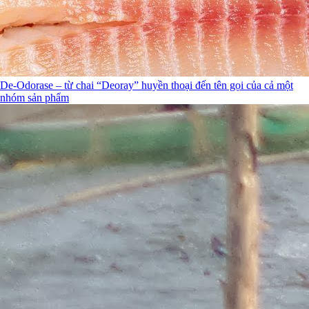
De-Odorase – từ chai “Deoray” huyền thoại đến tên gọi của cả một
nhóm sản phẩm