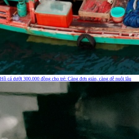
Hồ cá dưới 300.000 đồng cho trẻ: Càng đơn giản, càng dễ nuôi lâu