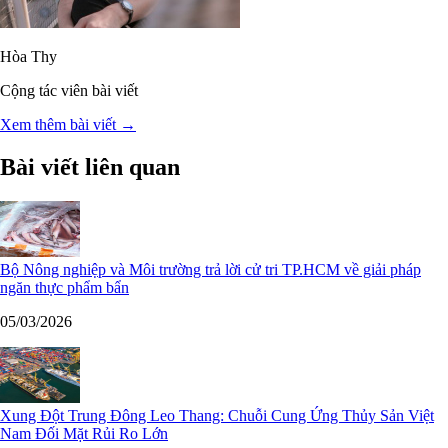
Hòa Thy
Cộng tác viên bài viết
Xem thêm bài viết →
Bài viết liên quan
Bộ Nông nghiệp và Môi trường trả lời cử tri TP.HCM về giải pháp
ngăn thực phẩm bẩn
05/03/2026
Xung Đột Trung Đông Leo Thang: Chuỗi Cung Ứng Thủy Sản Việt
Nam Đối Mặt Rủi Ro Lớn