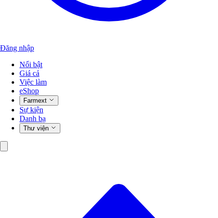
Đăng nhập
Nổi bật
Giá cả
Việc làm
eShop
Farmext
Sự kiện
Danh bạ
Thư viện