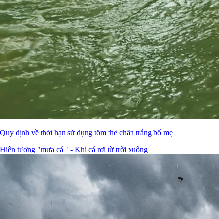
Quy định về thời hạn sử dụng tôm thẻ chân trắng bố mẹ
Hiện tượng "mưa cá " - Khi cá rơi từ trời xuống