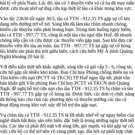
hải lý về phía Nam. Lúc đó, tàu có 3 thuyền viên và cả ba đã may mắn
được cứu thoát nhờ sự ứng cứu kịp thời từ tàu cá khác trong khu vực.
Vào lúc 23h30 tối ngày 30/3, tàu cá TTH - 912.35 TS gặp sự cố khi
đang trên đường trở về bờ. Sóng lớn đã làm tàu chìm nhanh chóng,
khiến các thuyền viên phải hoảng loạn. Trong tình huống nguy hiểm,
tàu cá TTH - 997.77 TS, cũng là một tàu của ngư dân Huế, đã nhanh
chóng tiếp cận và cứu được các thuyền viên gặp nạn. Sau khi đưa các
thuyền viên lên tàu an toàn, tàu TTH - 997.77 TS lại gặp sự cố hỏng
lái, khiến tàu phải thả trôi giữa biển, cách cửa biển Mỹ Á (tỉnh Quảng
Ngãi) khoảng 20 hải lý.
Với điều kiện thời tiết khắc nghiệt, sóng lớn và gió cấp 5 - 6, công tác
cứu hộ gặp rất nhiều khó khăn. Ban Chỉ huy Phòng chống thiên tai và
Tìm kiếm cứu nạn (PCTT và TKCN) TP Huế ngay lập tức phát văn
bản khẩn gửi Văn phòng Ban Chỉ huy PCTT và TKCN tỉnh Quảng
Ngãi, đề nghị hỗ trợ cứu nạn cho tàu TTH - 912.35 TS bị chìm và tàu
TTH - 997.77 TS gặp sự cố hỏng lái. Được biết, các đơn vị chức năng
đã thông báo cho chủ các phương tiện và thuyền trưởng các tàu cá
hoạt động trong khu vực này để hỗ trợ tàu gặp nạn.
Vụ chìm tàu cá TTH - 912.35 TS là lời nhắc nhở về sự nguy hiểm của
nghề đánh bắt thủy sản trên biển, đặc biệt là trong những ngày thời tiết
xấu. Các tàu cá phải đối mặt với sóng lớn, gió mạnh, và khi gặp sự cố,
việc cứu hộ có thể trở nên vô cùng phức tạp, đòi hỏi sự phối hợp chặt