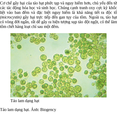
Cơ chế gây hại của tảo hạt phức tạp và nguy hiểm hơn, chủ yếu đến từ
các tác động hóa học và sinh học. Chúng cạnh tranh oxy cực kỳ khốc
liệt vào ban đêm và đặc biệt nguy hiểm là khả năng tiết ra độc tố
(microcystin)
gây hại trực tiếp đến gan tụy của tôm. Ngoài ra, tảo hạt
có vòng đời ngắn, rất dễ gây ra hiện tượng sụp tảo đột ngột, có thể làm
tôm chết hàng loạt chỉ sau một đêm.
Tảo lam dạng hạt
Tảo lam dạng hạt. Ảnh: Biogency