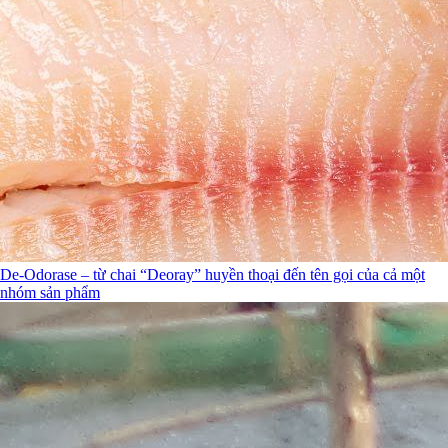
De-Odorase – từ chai “Deoray” huyền thoại đến tên gọi của cả một
nhóm sản phẩm