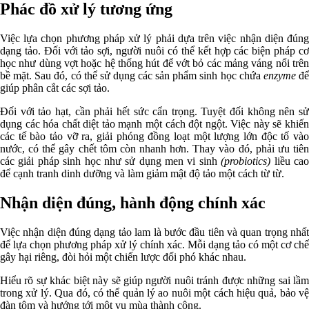
Phác đồ xử lý tương ứng
Việc lựa chọn phương pháp xử lý phải dựa trên việc nhận diện đúng
dạng tảo. Đối với tảo sợi, người nuôi có thể kết hợp các biện pháp cơ
học như dùng vợt hoặc hệ thống hút để vớt bỏ các mảng váng nổi trên
bề mặt. Sau đó, có thể sử dụng các sản phẩm sinh học chứa
enzyme
đ
giúp phân cắt các sợi tảo.
Đối với tảo hạt, cần phải hết sức cẩn trọng. Tuyệt đối không nên sử
dụng các hóa chất diệt tảo mạnh một cách đột ngột. Việc này sẽ khiến
các tế bào tảo vỡ ra, giải phóng đồng loạt một lượng lớn độc tố vào
nước, có thể gây chết tôm còn nhanh hơn. Thay vào đó, phải ưu tiên
các giải pháp sinh học như sử dụng men vi sinh
(probiotics)
liều ca
để cạnh tranh dinh dưỡng và làm giảm mật độ tảo một cách từ từ.
Nhận diện đúng, hành động chính xác
Việc nhận diện đúng dạng tảo lam là bước đầu tiên và quan trọng nhất
để lựa chọn phương pháp xử lý chính xác. Mỗi dạng tảo có một cơ chế
gây hại riêng, đòi hỏi một chiến lược đối phó khác nhau.
Hiểu rõ sự khác biệt này sẽ giúp người nuôi tránh được những sai lầm
trong xử lý. Qua đó, có thể quản lý ao nuôi một cách hiệu quả, bảo vệ
đàn tôm và hướng tới một vụ mùa thành công.