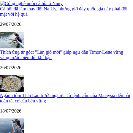
Cá hồi đã làm thay đổi Na Uy, nhưng giờ đây quốc gia này phải đối
mặt với hệ quả
29/07/2026
Thích ứng từ gốc: "Làn gió mới" giúp ngư dân Timor-Leste vững
vàng trước biến đổi khí hậu
26/07/2026
Ngành tôm Thái Lan trước ngã rẽ: Từ lệnh cấm của Malaysia đến bài
toán tái cơ cấu bền vững
18/07/2026