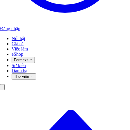
Đăng nhập
Nổi bật
Giá cả
Việc làm
eShop
Farmext
Sự kiện
Danh bạ
Thư viện