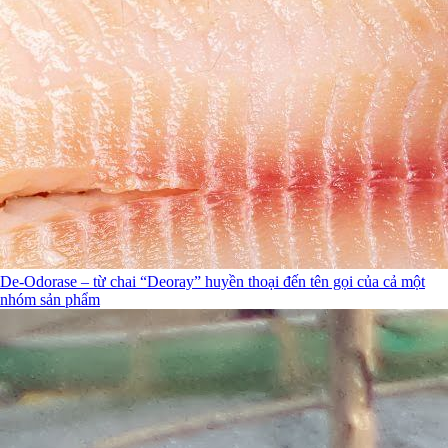
De-Odorase – từ chai “Deoray” huyền thoại đến tên gọi của cả một
nhóm sản phẩm