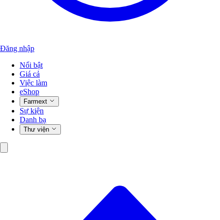
Đăng nhập
Nổi bật
Giá cả
Việc làm
eShop
Farmext
Sự kiện
Danh bạ
Thư viện