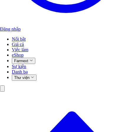
Đăng nhập
Nổi bật
Giá cả
Việc làm
eShop
Farmext
Sự kiện
Danh bạ
Thư viện