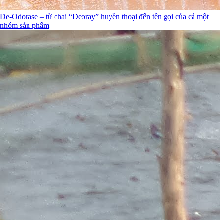
De-Odorase – từ chai “Deoray” huyền thoại đến tên gọi của cả một
nhóm sản phẩm