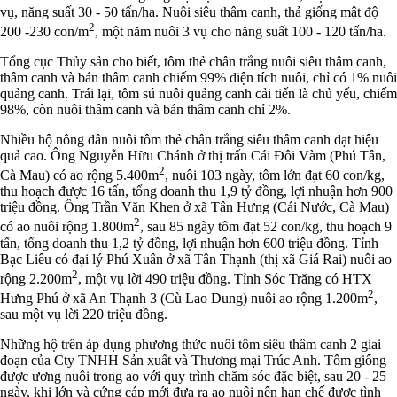
vụ, năng suất 30 - 50 tấn/ha. Nuôi siêu thâm canh, thả giống mật độ
2
200 -230 con/m
, một năm nuôi 3 vụ cho năng suất 100 - 120 tấn/ha.
Tổng cục Thủy sản cho biết, tôm thẻ chân trắng nuôi siêu thâm canh,
thâm canh và bán thâm canh chiếm 99% diện tích nuôi, chỉ có 1% nuôi
quảng canh. Trái lại, tôm sú nuôi quảng canh cải tiến là chủ yếu, chiếm
98%, còn nuôi thâm canh và bán thâm canh chỉ 2%.
Nhiều hộ nông dân nuôi tôm thẻ chân trắng siêu thâm canh đạt hiệu
quả cao. Ông Nguyễn Hữu Chánh ở thị trấn Cái Đôi Vàm (Phú Tân,
2
Cà Mau) có ao rộng 5.400m
, nuôi 103 ngày, tôm lớn đạt 60 con/kg,
thu hoạch được 16 tấn, tổng doanh thu 1,9 tỷ đồng, lợi nhuận hơn 900
triệu đồng. Ông Trần Văn Khen ở xã Tân Hưng (Cái Nước, Cà Mau)
2
có ao nuôi rộng 1.800m
, sau 85 ngày tôm đạt 52 con/kg, thu hoạch 9
tấn, tổng doanh thu 1,2 tỷ đồng, lợi nhuận hơn 600 triệu đồng. Tỉnh
Bạc Liêu có đại lý Phú Xuân ở xã Tân Thạnh (thị xã Giá Rai) nuôi ao
2
rộng 2.200m
, một vụ lời 490 triệu đồng. Tỉnh Sóc Trăng có HTX
2
Hưng Phú ở xã An Thạnh 3 (Cù Lao Dung) nuôi ao rộng 1.200m
,
sau một vụ lời 220 triệu đồng.
Những hộ trên áp dụng phương thức nuôi tôm siêu thâm canh 2 giai
đoạn của Cty TNHH Sản xuất và Thương mại Trúc Anh. Tôm giống
được ương nuôi trong ao với quy trình chăm sóc đặc biệt, sau 20 - 25
ngày, khi lớn và cứng cáp mới đưa ra ao nuôi nên hạn chế được tình