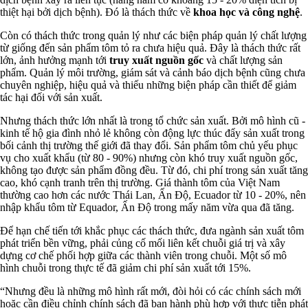
thiệt hại bởi dịch bệnh). Đó là thách thức về
khoa học và công nghệ
.
Còn có thách thức trong quản lý như các biện pháp quản lý chất lượng
từ giống đến sản phẩm tôm tỏ ra chưa hiệu quả. Đây là thách thức rất
lớn, ảnh hưởng mạnh tới
truy xuất nguồn gốc
và chất lượng sản
phẩm. Quản lý môi trường, giám sát và cảnh báo dịch bệnh cũng chưa
chuyên nghiệp, hiệu quả và thiếu những biện pháp cần thiết để giảm
tác hại đối với sản xuất.
Nhưng thách thức lớn nhất là trong tổ chức sản xuất. Bởi mô hình cũ -
kinh tế hộ gia đình nhỏ lẻ không còn động lực thúc đẩy sản xuất trong
bối cảnh thị trường thế giới đã thay đổi. Sản phẩm tôm chủ yếu phục
vụ cho xuất khẩu (từ 80 - 90%) nhưng còn khó truy xuất nguồn gốc,
không tạo được sản phẩm đồng đều. Từ đó, chi phí trong sản xuất tăng
cao, khó cạnh tranh trên thị trường. Giá thành tôm của Việt Nam
thường cao hơn các nước Thái Lan, Ấn Độ, Ecuador từ 10 - 20%, nên
nhập khẩu tôm từ Equador, Ấn Độ trong mấy năm vừa qua đã tăng.
Để hạn chế tiến tới khắc phục các thách thức, đưa ngành sản xuất tôm
phát triển bền vững, phải củng cố mối liên kết chuỗi giá trị và xây
dựng cơ chế phối hợp giữa các thành viên trong chuỗi. Một số mô
hình chuỗi trong thực tế đã giảm chi phí sản xuất tới 15%.
“Nhưng đều là những mô hình rất mới, đòi hỏi có các chính sách mới
hoặc cần điều chỉnh chính sách đã ban hành phù hợp với thực tiễn phát