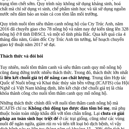
trạng tôm chết sớm. Quy trình này không sử dụng kháng sinh, hoá
chất mà chỉ sử dụng vi sinh, chế phẩm sinh học và tái sử dụng nguồn
nước nên đảm bảo an toàn cả con tôm lẫn môi trường.
Quy trình nuôi tôm siêu thâm canh nông hộ của Cty Trúc Anh, năm
2016 đã chuyển giao cho 78 nông hộ và năm nay dự kiến tăng lên 328
nông hộ ở 8 tỉnh ĐBSCL và một số tỉnh phía Bắc. Qua kết quả của 4
tháng đầu năm, Giám đốc Cty Trúc Anh tin tưởng, kế hoạch chuyển
giao kỹ thuật năm 2017 sẽ đạt.
Thách thức và đòi hỏi
Tuy nhiên, nuôi tôm thâm canh và siêu thâm canh quy mô nông hộ
cũng đang đứng trước nhiều thách thức. Trong đó, thách thức lớn nhất
là
liên kết chuỗi giá trị để nâng cao chất lượng
. Trung tâm Hợp tác
Quốc tế Nuôi trồng và Khai thác thủy sản bền vững (ICAFIS) của Hội
Nghề cá Việt Nam khẳng định, liên kết chặt chẽ chuỗi giá trị là chìa
khóa thành công cho nuôi tôm thâm canh quy mô nông hộ.
Những thách thức chính đối với nuôi tôm thâm canh nông hộ mà
ICAFIS chỉ ra:
Không chủ động tạo được đàn tôm bố mẹ
, mà phụ
thuộc hoàn toàn nhập khẩu đối với tôm chân trắng. Lại
chưa có giải
pháp an toàn sinh học triệt để
ở các trại giống, cũng như các vùng
nuôi để ngăn ngừa, giảm rủi ro và tiến tới loại bỏ dịch bệnh, vì vậy
dịch bệnh xảy ra liên tục (hàng năm có khoảng 15 - 20% diện tích bị