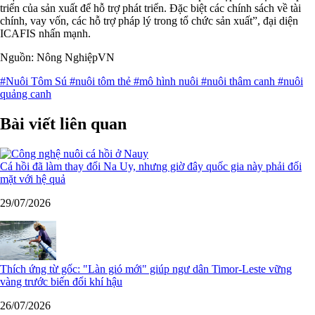
triển của sản xuất để hỗ trợ phát triển. Đặc biệt các chính sách về tài
chính, vay vốn, các hỗ trợ pháp lý trong tổ chức sản xuất”, đại diện
ICAFIS nhấn mạnh.
Nguồn: Nông NghiệpVN
#Nuôi Tôm Sú
#nuôi tôm thẻ
#mô hình nuôi
#nuôi thâm canh
#nuôi
quảng canh
Bài viết liên quan
Cá hồi đã làm thay đổi Na Uy, nhưng giờ đây quốc gia này phải đối
mặt với hệ quả
29/07/2026
Thích ứng từ gốc: "Làn gió mới" giúp ngư dân Timor-Leste vững
vàng trước biến đổi khí hậu
26/07/2026