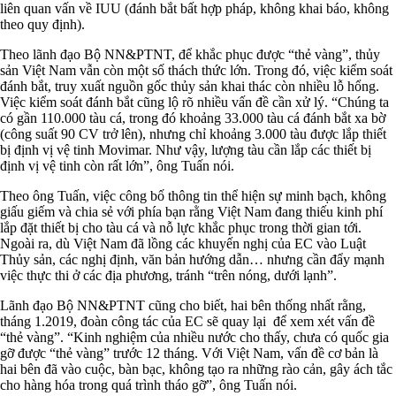
liên quan vấn về IUU (đánh bắt bất hợp pháp, không khai báo, không
theo quy định).
Theo lãnh đạo Bộ NN&PTNT, để khắc phục được “thẻ vàng”, thủy
sản Việt Nam vẫn còn một số thách thức lớn. Trong đó, việc kiểm soát
đánh bắt, truy xuất nguồn gốc thủy sản khai thác còn nhiều lỗ hổng.
Việc kiểm soát đánh bắt cũng lộ rõ nhiều vấn đề cần xử lý. “Chúng ta
có gần 110.000 tàu cá, trong đó khoảng 33.000 tàu cá đánh bắt xa bờ
(công suất 90 CV trở lên), nhưng chỉ khoảng 3.000 tàu được lắp thiết
bị định vị vệ tinh Movimar. Như vậy, lượng tàu cần lắp các thiết bị
định vị vệ tinh còn rất lớn”, ông Tuấn nói.
Theo ông Tuấn, việc công bố thông tin thể hiện sự minh bạch, không
giấu giếm và chia sẻ với phía bạn rằng Việt Nam đang thiếu kinh phí
lắp đặt thiết bị cho tàu cá và nỗ lực khắc phục trong thời gian tới.
Ngoài ra, dù Việt Nam đã lồng các khuyến nghị của EC vào Luật
Thủy sản, các nghị định, văn bản hướng dẫn… nhưng cần đẩy mạnh
việc thực thi ở các địa phương, tránh “trên nóng, dưới lạnh”.
Lãnh đạo Bộ NN&PTNT cũng cho biết, hai bên thống nhất rằng,
tháng 1.2019, đoàn công tác của EC sẽ quay lại để xem xét vấn đề
“thẻ vàng”. “Kinh nghiệm của nhiều nước cho thấy, chưa có quốc gia
gỡ được “thẻ vàng” trước 12 tháng. Với Việt Nam, vấn đề cơ bản là
hai bên đã vào cuộc, bàn bạc, không tạo ra những rào cản, gây ách tắc
cho hàng hóa trong quá trình tháo gỡ”, ông Tuấn nói.