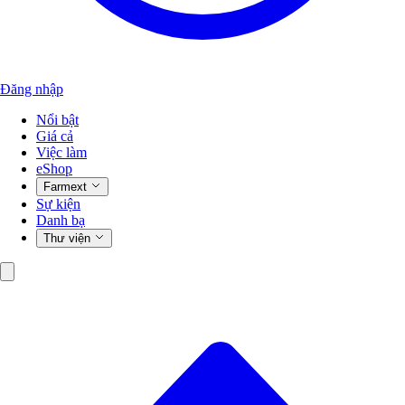
Đăng nhập
Nổi bật
Giá cả
Việc làm
eShop
Farmext
Sự kiện
Danh bạ
Thư viện