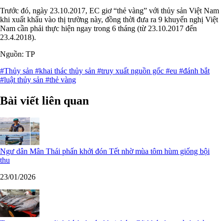
Trước đó, ngày 23.10.2017, EC giơ “thẻ vàng” với thủy sản Việt Nam
khi xuất khẩu vào thị trường này, đồng thời đưa ra 9 khuyến nghị Việt
Nam cần phải thực hiện ngay trong 6 tháng (từ 23.10.2017 đến
23.4.2018).
Nguồn: TP
#Thủy sản
#khai thác thủy sản
#truy xuất nguồn gốc
#eu
#đánh bắt
#luật thủy sản
#thẻ vàng
Bài viết liên quan
Ngư dân Mân Thái phấn khởi đón Tết nhờ mùa tôm hùm giống bội
thu
23/01/2026