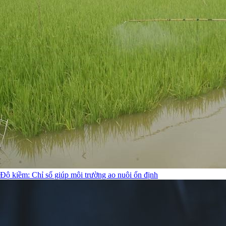
Độ kiềm: Chỉ số giúp môi trường ao nuôi ổn định