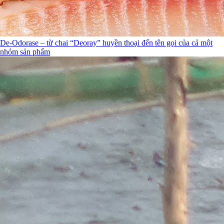
De-Odorase – từ chai “Deoray” huyền thoại đến tên gọi của cả một
nhóm sản phẩm