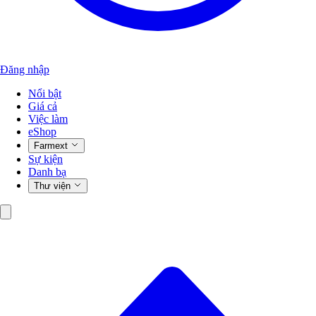
Đăng nhập
Nổi bật
Giá cả
Việc làm
eShop
Farmext
Sự kiện
Danh bạ
Thư viện