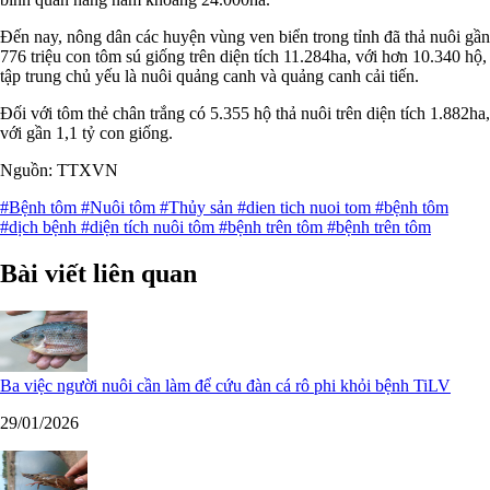
Đến nay, nông dân các huyện vùng ven biển trong tỉnh đã thả nuôi gần
776 triệu con tôm sú giống trên diện tích 11.284ha, với hơn 10.340 hộ,
tập trung chủ yếu là nuôi quảng canh và quảng canh cải tiến.
Đối với tôm thẻ chân trắng có 5.355 hộ thả nuôi trên diện tích 1.882ha,
với gần 1,1 tỷ con giống.
Nguồn: TTXVN
#Bệnh tôm
#Nuôi tôm
#Thủy sản
#dien tich nuoi tom
#bệnh tôm
#dịch bệnh
#diện tích nuôi tôm
#bệnh trên tôm
#bệnh trên tôm
Bài viết liên quan
Ba việc người nuôi cần làm để cứu đàn cá rô phi khỏi bệnh TiLV
29/01/2026