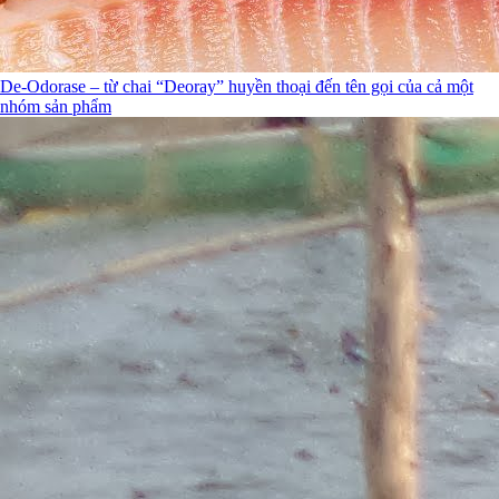
De-Odorase – từ chai “Deoray” huyền thoại đến tên gọi của cả một
nhóm sản phẩm