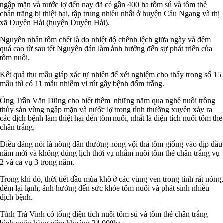
ngập mặn và nước lợ đến nay đã có gần 400 ha tôm sú và tôm thẻ
chân trắng bị thiệt hại, tập trung nhiều nhất ở huyện Cầu Ngang và thị
xã Duyên Hải (huyện Duyên Hải).
Nguyên nhân tôm chết là do nhiệt độ chênh lệch giữa ngày và đêm
quá cao từ sau tết Nguyên đán làm ảnh hưởng đến sự phát triển của
tôm nuôi.
Kết quả thu mẫu giáp xác tự nhiên để xét nghiệm cho thấy trong số 15
mẫu thì có 11 mẫu nhiễm vi rút gây bệnh đốm trắng.
Ông Trần Văn Dũng cho biết thêm, những năm qua nghề nuôi trồng
thủy sản vùng ngập mặn và nước lợ trong tỉnh thường xuyên xảy ra
các dịch bệnh làm thiệt hại đến tôm nuôi, nhất là diện tích nuôi tôm thẻ
chân trắng.
Điều đáng nói là nông dân thường nóng vội thả tôm giống vào dịp đầu
năm mới và không đúng lịch thời vụ nhằm nuôi tôm thẻ chân trắng vụ
2 và cả vụ 3 trong năm.
Trong khi đó, thời tiết đầu mùa khô ở các vùng ven trong tỉnh rất nóng,
đêm lại lạnh, ảnh hưởng đến sức khỏe tôm nuôi và phát sinh nhiều
dịch bệnh.
Tỉnh Trà Vinh có tổng diện tích nuôi tôm sú và tôm thẻ chân trắng
bình quân hàng năm khoảng 24.000ha.