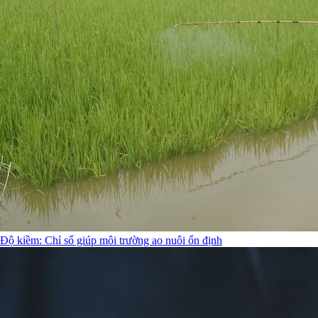
Độ kiềm: Chỉ số giúp môi trường ao nuôi ổn định