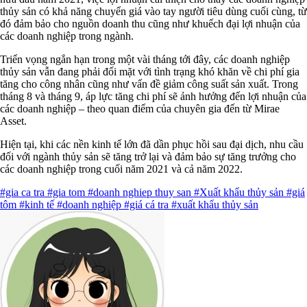
thủy sản có khả năng chuyển giá vào tay người tiêu dùng cuối cùng, từ
đó đảm bảo cho nguồn doanh thu cũng như khuếch đại lợi nhuận của
các doanh nghiệp trong ngành.
Triển vọng ngắn hạn trong một vài tháng tới đây, các doanh nghiệp
thủy sản vẫn đang phải đối mặt với tình trạng khó khăn về chi phí gia
tăng cho công nhân cũng như vấn đề giảm công suất sản xuất. Trong
tháng 8 và tháng 9, áp lực tăng chi phí sẽ ảnh hưởng đến lợi nhuận của
các doanh nghiệp – theo quan điểm của chuyên gia đến từ Mirae
Asset.
Hiện tại, khi các nền kinh tế lớn đã dần phục hồi sau đại dịch, nhu cầu
đối với ngành thủy sản sẽ tăng trở lại và đảm bảo sự tăng trưởng cho
các doanh nghiệp trong cuối năm 2021 và cả năm 2022.
#gia ca tra
#gia tom
#doanh nghiep thuy san
#Xuất khẩu thủy sản
#giá
tôm
#kinh tế
#doanh nghiệp
#giá cá tra
#xuất khẩu thủy sản