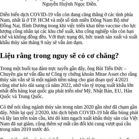
Nguyễn Huỳnh Ngọc Điền.
Diễn biến dịch COVID-19 vẫn còn đang căng thẳng ở các tỉnh phía
Nam, nhất là ở TP. HCM và một số tỉnh miền Đông Nam Bộ như
Đồng Nai, Bình Dương trong khi việc triển khai tiêm vaccine cho lực
lượng công nhân tại các khu chế xuất, khu công nghiệp vẫn còn hạn
chế và không đồng đều. Với thực trạng đó, bức tranh sản xuất và xuất
khẩu thủy sản tháng 9 này sẽ vẫn ảm đạm.
Liệu rằng trong nguy sẽ có cơ chăng?
Trong một buổi tọa đàm trực tuyến gần đây, ông Bùi Tiến Đức –
Chuyên gia tư vấn đầu tư Công ty chứng khoán Mirae Asset cho rằng
thủy sản vẫn sẽ là một ngành tiềm năng cho giai đoạn quý 4/2021
cũng như kéo dài sang cả năm 2022, nhờ vào tỷ trọng xuất khẩu lớn
nhất đến hàng loạt quốc gia phát triển như Mỹ, Nhật Bản, EU, Hàn
Quốc và Trung Quốc.
Có thể nói rằng ngành thủy sản trong năm 2020 gần như đã chạm gần
đáy. Nhìn lại quý 2/2020, khi dịch bệnh COVID-19 bắt đầu bùng phát
và lây lan trên toàn cầu, khi đó kim ngạch xuất khẩu thủy sản của Việt
Nam đã sụt giảm, cộng thêm sự mất cân đối khi cung vượt quá cầu
trong năm 2019 trước đó.