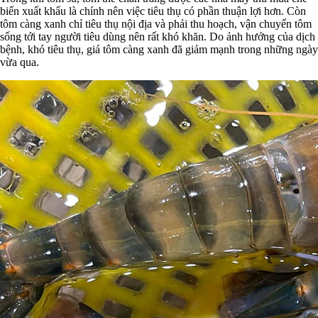
biến xuất khẩu là chính nên việc tiêu thụ có phần thuận lợi hơn. Còn
tôm càng xanh chỉ tiêu thụ nội địa và phải thu hoạch, vận chuyển tôm
sống tới tay người tiêu dùng nên rất khó khăn. Do ảnh hưởng của dịch
bệnh, khó tiêu thụ, giá tôm càng xanh đã giảm mạnh trong những ngày
vừa qua.