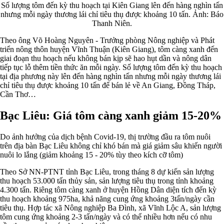
Số lượng tôm đến kỳ thu hoạch tại Kiên Giang lên đến hàng nghìn tấn
nhưng mỗi ngày thương lái chỉ tiêu thụ được khoảng 10 tấn. Ảnh: Báo
Thanh Niên.
Theo ông Võ Hoàng Nguyên - Trưởng phòng Nông nghiệp và Phát
triển nông thôn huyện Vĩnh Thuận (Kiên Giang), tôm càng xanh đến
giai đoạn thu hoạch nếu không bán kịp sẽ hao hụt dần và nông dân
tiếp tục lỗ thêm tiền thức ăn mỗi ngày. Số lượng tôm đến kỳ thu hoạch
tại địa phương này lên đến hàng nghìn tấn nhưng mỗi ngày thương lái
chỉ tiêu thụ được khoảng 10 tấn để bán lẻ về An Giang, Đồng Tháp,
Cần Thơ…
Bạc Liêu: Giá tôm càng xanh giảm 15-20%
Do ảnh hưởng của dịch bệnh Covid-19, thị trường đầu ra tôm nuôi
trên địa bàn Bạc Liêu không chỉ khó bán mà giá giảm sâu khiến người
nuôi lo lắng (giảm khoảng 15 - 20% tùy theo kích cỡ tôm)
Theo Sở NN-PTNT tỉnh Bạc Liêu, trong tháng 8 dự kiến sản lượng
thu hoạch 53.000 tấn thủy sản, sản lượng tiêu thụ trong tỉnh khoảng
4.300 tấn. Riêng tôm càng xanh ở huyện Hồng Dân diện tích đến kỳ
thu hoạch khoảng 975ha, khả năng cung ứng khoảng 3tấn/ngày cần
tiêu thụ. Hợp tác xã Nông nghiệp Ba Đình, xã Vĩnh Lộc A, sản lượng
tôm cung ứng khoảng 2-3 tấn/ngày và có thể nhiều hơn nếu có nhu