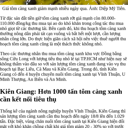
Giá tôm càng xanh giảm mạnh nhiều ngày qua. Ảnh: Diệp Mỹ Tiên.
Từ đặc sản đắt tiền giờ tôm càng xanh rớt giá mạnh còn 80.000-
110.000 đồng/kg thu mua tại ao do khó khăn trong công tác thu mua
nhỏ giọt từ các thương lái. Bên cạnh đó, khi thu hoạch tôm càng xanh
thường nông dân phải tát cạn vuông và bắt hết một lượt, cần lượng
nhân công lớn. Do thực hiện giãn cách xã hội nên việc thuê người thu
hoạch tôm càng xanh cũng là một thách thức không nhỏ.
Theo các thương nhân thu mua tôm càng xanh khu vực Đồng bằng
sông Cửu Long với lượng tiêu thụ nhỏ lẻ tại TP.HCM như hiện nay sẽ
không thấm vào đâu so với sản lượng tôm càng xanh đang vào vụ thu
hoạch tại Bạc Liêu, Cà Mau và Kiên Giang. Trong đó, tỉnh Kiên
Giang có đến 4 huyện chuyên nuôi tôm càng xanh tại Vĩnh Thuận, U
Minh Thượng, An Biên và An Minh.
Kiên Giang: Hơn 1000 tấn tôm càng xanh
cần kết nối tiêu thụ
Thống kê của ngành nông nghiệp huyện Vĩnh Thuận, Kiên Giang thì
sản lượng tôm càng xanh cần thu hoạch đến ngày 18/8 lên đến 1.029
tấn. Đặc biệt, vùng chăn nuôi tôm càng xanh tại Kiên Giang hiện đối
mặt với khó khăn chồng chất khi giá tôm giảm 20 - 30% so với trước