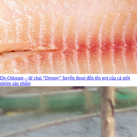
De-Odorase – từ chai “Deoray” huyền thoại đến tên gọi của cả một
nhóm sản phẩm