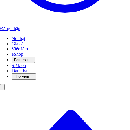
Đăng nhập
Nổi bật
Giá cả
Việc làm
eShop
Farmext
Sự kiện
Danh bạ
Thư viện