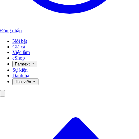
Đăng nhập
Nổi bật
Giá cả
Việc làm
eShop
Farmext
Sự kiện
Danh bạ
Thư viện