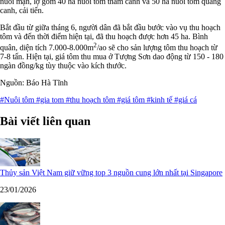
nuôi mặn, lợ gồm 40 ha nuôi tôm thâm canh và 50 ha nuôi tôm quảng
canh, cải tiến.
Bắt đầu từ giữa tháng 6, người dân đã bắt đầu bước vào vụ thu hoạch
tôm và đến thời điểm hiện tại, đã thu hoạch được hơn 45 ha. Bình
2
quân, diện tích 7.000-8.000m
/ao sẽ cho sản lượng tôm thu hoạch từ
7-8 tấn. Hiện tại, giá tôm thu mua ở Tượng Sơn dao động từ 150 - 180
ngàn đồng/kg tùy thuộc vào kích thước.
Nguồn: Báo Hà Tĩnh
#Nuôi tôm
#gia tom
#thu hoạch tôm
#giá tôm
#kinh tế
#giá cá
Bài viết liên quan
Thủy sản Việt Nam giữ vững top 3 nguồn cung lớn nhất tại Singapore
23/01/2026