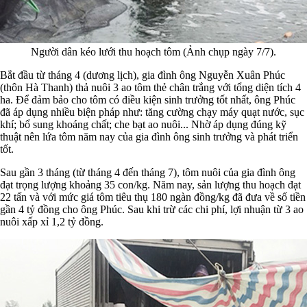
Người dân kéo lưới thu hoạch tôm (Ảnh chụp ngày 7/7).
Bắt đầu từ tháng 4 (dương lịch), gia đình ông Nguyễn Xuân Phúc
(thôn Hà Thanh) thả nuôi 3 ao tôm thẻ chân trắng với tổng diện tích 4
ha. Để đảm bảo cho tôm có điều kiện sinh trưởng tốt nhất, ông Phúc
đã áp dụng nhiều biện pháp như: tăng cường chạy máy quạt nước, sục
khí; bổ sung khoáng chất; che bạt ao nuôi... Nhờ áp dụng đúng kỹ
thuật nên lứa tôm năm nay của gia đình ông sinh trưởng và phát triển
tốt.
Sau gần 3 tháng (từ tháng 4 đến tháng 7), tôm nuôi của gia đình ông
đạt trọng lượng khoảng 35 con/kg. Năm nay, sản lượng thu hoạch đạt
22 tấn và với mức giá tôm tiêu thụ 180 ngàn đồng/kg đã đưa về số tiền
gần 4 tỷ đồng cho ông Phúc. Sau khi trừ các chi phí, lợi nhuận từ 3 ao
nuôi xấp xỉ 1,2 tỷ đồng.