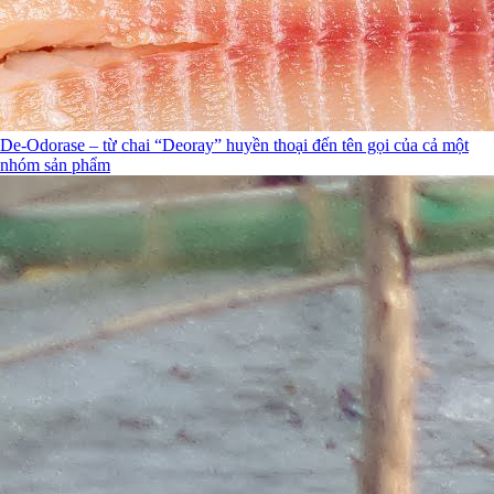
De-Odorase – từ chai “Deoray” huyền thoại đến tên gọi của cả một
nhóm sản phẩm