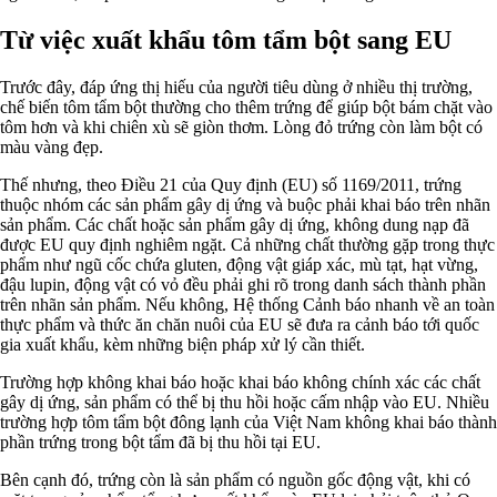
Từ việc xuất khẩu tôm tẩm bột sang EU
Trước đây, đáp ứng thị hiếu của người tiêu dùng ở nhiều thị trường,
chế biến tôm tẩm bột thường cho thêm trứng để giúp bột bám chặt vào
tôm hơn và khi chiên xù sẽ giòn thơm. Lòng đỏ trứng còn làm bột có
màu vàng đẹp.
Thế nhưng, theo Điều 21 của Quy định (EU) số 1169/2011, trứng
thuộc nhóm các sản phẩm gây dị ứng và buộc phải khai báo trên nhãn
sản phẩm. Các chất hoặc sản phẩm gây dị ứng, không dung nạp đã
được EU quy định nghiêm ngặt. Cả những chất thường gặp trong thực
phẩm như ngũ cốc chứa gluten, động vật giáp xác, mù tạt, hạt vừng,
đậu lupin, động vật có vỏ đều phải ghi rõ trong danh sách thành phần
trên nhãn sản phẩm. Nếu không, Hệ thống Cảnh báo nhanh về an toàn
thực phẩm và thức ăn chăn nuôi của EU sẽ đưa ra cảnh báo tới quốc
gia xuất khẩu, kèm những biện pháp xử lý cần thiết.
Trường hợp không khai báo hoặc khai báo không chính xác các chất
gây dị ứng, sản phẩm có thể bị thu hồi hoặc cấm nhập vào EU. Nhiều
trường hợp tôm tẩm bột đông lạnh của Việt Nam không khai báo thành
phần trứng trong bột tẩm đã bị thu hồi tại EU.
Bên cạnh đó, trứng còn là sản phẩm có nguồn gốc động vật, khi có