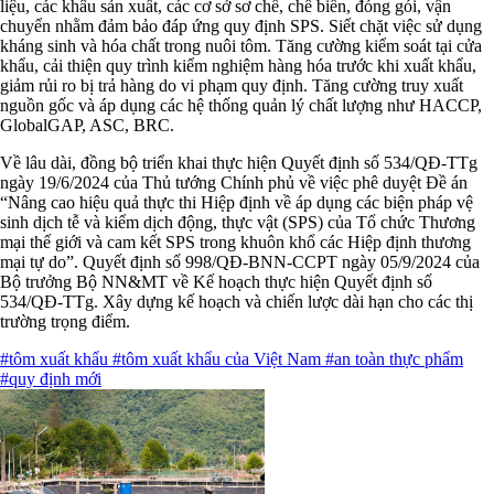
liệu, các khâu sản xuất, các cơ sở sơ chế, chế biến, đóng gói, vận
chuyển nhằm đảm bảo đáp ứng quy định SPS. Siết chặt việc sử dụng
kháng sinh và hóa chất trong nuôi tôm. Tăng cường kiểm soát tại cửa
khẩu, cải thiện quy trình kiểm nghiệm hàng hóa trước khi xuất khẩu,
giảm rủi ro bị trả hàng do vi phạm quy định. Tăng cường truy xuất
nguồn gốc và áp dụng các hệ thống quản lý chất lượng như HACCP,
GlobalGAP, ASC, BRC.
Về lâu dài, đồng bộ triển khai thực hiện Quyết định số 534/QĐ-TTg
ngày 19/6/2024 của Thủ tướng Chính phủ về việc phê duyệt Đề án
“Nâng cao hiệu quả thực thi Hiệp định về áp dụng các biện pháp vệ
sinh dịch tễ và kiểm dịch động, thực vật (SPS) của Tổ chức Thương
mại thế giới và cam kết SPS trong khuôn khổ các Hiệp định thương
mại tự do”. Quyết định số 998/QĐ-BNN-CCPT ngày 05/9/2024 của
Bộ trưởng Bộ NN&MT về Kế hoạch thực hiện Quyết định số
534/QĐ-TTg. Xây dựng kế hoạch và chiến lược dài hạn cho các thị
trường trọng điểm.
#tôm xuất khẩu
#tôm xuất khẩu của Việt Nam
#an toàn thực phẩm
#quy định mới