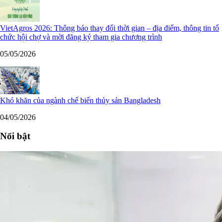
VietAgros 2026: Thông báo thay đổi thời gian – địa điểm, thông tin tổ
chức hội chợ và mời đăng ký tham gia chương trình
05/05/2026
Khó khăn của ngành chế biến thủy sản Bangladesh
04/05/2026
Nổi bật