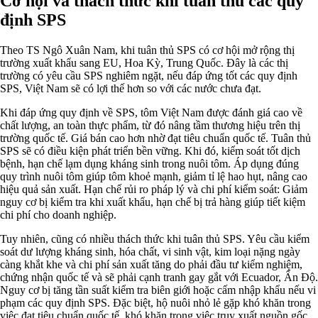
Cơ hội và thách thức khi tuần thủ các quy
định SPS
Theo TS Ngô Xuân Nam, khi tuân thủ SPS có cơ hội mở rộng thị
trường xuất khẩu sang EU, Hoa Kỳ, Trung Quốc. Đây là các thị
trường có yêu cầu SPS nghiêm ngặt, nếu đáp ứng tốt các quy định
SPS, Việt Nam sẽ có lợi thế hơn so với các nước chưa đạt.
Khi đáp ứng quy định về SPS, tôm Việt Nam được đánh giá cao về
chất lượng, an toàn thực phẩm, từ đó nâng tầm thương hiệu trên thị
trường quốc tế. Giá bán cao hơn nhờ đạt tiêu chuẩn quốc tế. Tuân thủ
SPS sẽ có điều kiện phát triển bền vững. Khi đó, kiểm soát tốt dịch
bệnh, hạn chế lạm dụng kháng sinh trong nuôi tôm. Áp dụng đúng
quy trình nuôi tôm giúp tôm khoẻ mạnh, giảm tỉ lệ hao hụt, nâng cao
hiệu quả sản xuất. Hạn chế rủi ro pháp lý và chi phí kiểm soát: Giảm
nguy cơ bị kiểm tra khi xuất khẩu, hạn chế bị trả hàng giúp tiết kiệm
chi phí cho doanh nghiệp.
Tuy nhiên, cũng có nhiều thách thức khi tuân thủ SPS. Yêu cầu kiểm
soát dư lượng kháng sinh, hóa chất, vi sinh vật, kim loại nặng ngày
càng khắt khe và chi phí sản xuất tăng do phải đầu tư kiểm nghiệm,
chứng nhận quốc tế và sẽ phải cạnh tranh gay gắt với Ecuador, Ấn Độ.
Nguy cơ bị tăng tần suất kiểm tra biên giới hoặc cấm nhập khẩu nếu vi
phạm các quy định SPS. Đặc biệt, hộ nuôi nhỏ lẻ gặp khó khăn trong
việc đạt tiêu chuẩn quốc tế, khó khăn trong việc truy xuất nguồn gốc.