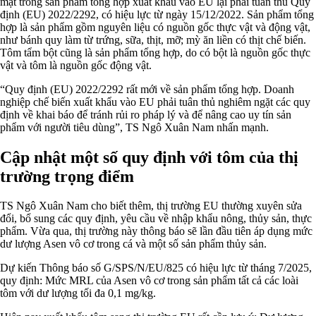
mặt trong sản phẩm tổng hợp xuất khẩu vào EU lại phải tuân thủ Quy
định (EU) 2022/2292, có hiệu lực từ ngày 15/12/2022. Sản phẩm tổng
hợp là sản phẩm gồm nguyên liệu có nguồn gốc thực vật và động vật,
như bánh quy làm từ trứng, sữa, thịt, mỡ; mỳ ăn liền có thịt chế biến.
Tôm tẩm bột cũng là sản phẩm tổng hợp, do có bột là nguồn gốc thực
vật và tôm là nguồn gốc động vật.
“Quy định (EU) 2022/2292 rất mới về sản phẩm tổng hợp. Doanh
nghiệp chế biến xuất khẩu vào EU phải tuân thủ nghiêm ngặt các quy
định về khai báo để tránh rủi ro pháp lý và để nâng cao uy tín sản
phẩm với người tiêu dùng”, TS Ngô Xuân Nam nhấn mạnh.
Cập nhật một số quy định với tôm của thị
trường trọng điểm
TS Ngô Xuân Nam cho biết thêm, thị trường EU thường xuyên sửa
đổi, bổ sung các quy định, yêu cầu về nhập khẩu nông, thủy sản, thực
phẩm. Vừa qua, thị trường này thông báo sẽ lần đầu tiên áp dụng mức
dư lượng Asen vô cơ trong cá và một số sản phẩm thủy sản.
Dự kiến Thông báo số G/SPS/N/EU/825 có hiệu lực từ tháng 7/2025,
quy định: Mức MRL của Asen vô cơ trong sản phẩm tất cả các loài
tôm với dư lượng tối đa 0,1 mg/kg.