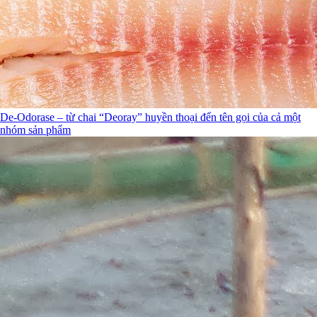
De-Odorase – từ chai “Deoray” huyền thoại đến tên gọi của cả một
nhóm sản phẩm