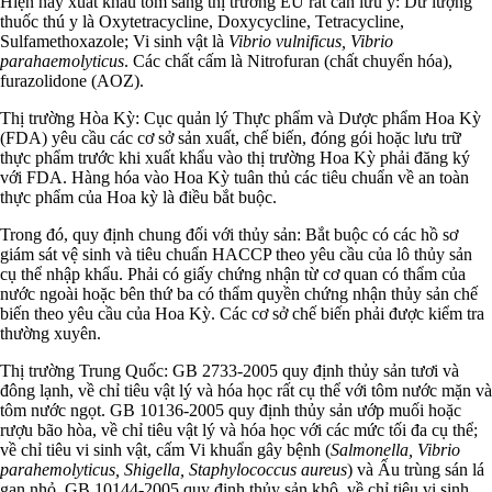
Hiện nay xuất khẩu tôm sang thị trường EU rất cần lưu ý: Dư lượng
thuốc thú y là Oxytetracycline, Doxycycline, Tetracycline,
Sulfamethoxazole; Vi sinh vật là
Vibrio vulnificus, Vibrio
parahaemolyticus
. Các chất cấm là Nitrofuran (chất chuyển hóa),
furazolidone (AOZ).
Thị trường Hòa Kỳ: Cục quản lý Thực phẩm và Dược phẩm Hoa Kỳ
(FDA) yêu cầu các cơ sở sản xuất, chế biến, đóng gói hoặc lưu trữ
thực phẩm trước khi xuất khẩu vào thị trường Hoa Kỳ phải đăng ký
với FDA. Hàng hóa vào Hoa Kỳ tuân thủ các tiêu chuẩn về an toàn
thực phẩm của Hoa kỳ là điều bắt buộc.
Trong đó, quy định chung đối với thủy sản: Bắt buộc có các hồ sơ
giám sát vệ sinh và tiêu chuẩn HACCP theo yêu cầu của lô thủy sản
cụ thể nhập khẩu. Phải có giấy chứng nhận từ cơ quan có thẩm của
nước ngoài hoặc bên thứ ba có thẩm quyền chứng nhận thủy sản chế
biến theo yêu cầu của Hoa Kỳ. Các cơ sở chế biến phải được kiểm tra
thường xuyên.
Thị trường Trung Quốc: GB 2733-2005 quy định thủy sản tươi và
đông lạnh, về chỉ tiêu vật lý và hóa học rất cụ thể với tôm nước mặn và
tôm nước ngọt. GB 10136-2005 quy định thủy sản ướp muối hoặc
rượu bão hòa, về chỉ tiêu vật lý và hóa học với các mức tối đa cụ thể;
về chỉ tiêu vi sinh vật, cấm Vi khuẩn gây bệnh (
Salmonella, Vibrio
parahemolyticus, Shigella, Staphylococcus aureus
) và Ấu trùng sán lá
gan nhỏ. GB 10144-2005 quy định thủy sản khô, về chỉ tiêu vi sinh