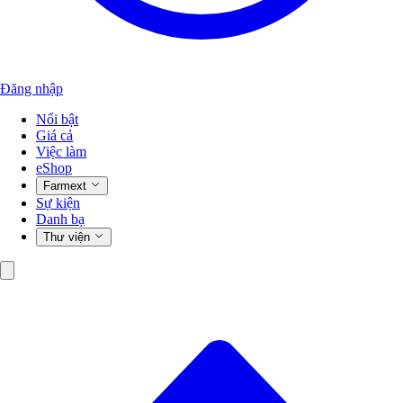
Đăng nhập
Nổi bật
Giá cả
Việc làm
eShop
Farmext
Sự kiện
Danh bạ
Thư viện