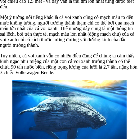
với chiều cao 1,5 mét - và đây vẫn là trái tim lớn nhất từng được biết
đến.
Một ý tưởng nổi tiếng khác là cá voi xanh cũng có mạch máu to đến
mức không tưởng, người trưởng thành thậm chí có thể bơi qua mạch
máu lớn nhất của cá voi xanh. Thế nhưng đây cũng là một thông tin
sai lệch, bởi trên thực tế, mạch máu lớn nhất (động mạch chủ) của cá
voi xanh chỉ có kích thước tương đương với đường kính của đầu
người trưởng thành.
Tuy nhiên, cá voi xanh vẫn có nhiều điều đáng để chúng ta cảm thấy
kinh ngạc như miệng của một con cá voi xanh trưởng thành có thể
chứa 90 tấn nước biển, riêng trọng lượng của lưỡi là 2,7 tấn, nặng hơn
3 chiếc Volkswagen Beetle.