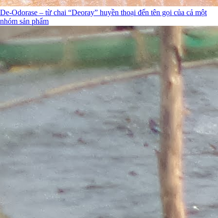
De-Odorase – từ chai “Deoray” huyền thoại đến tên gọi của cả một
nhóm sản phẩm