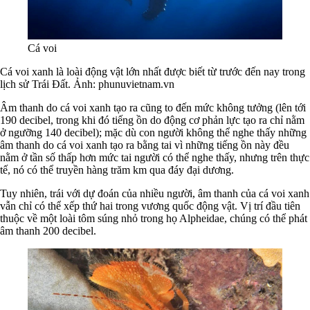
Cá voi
Cá voi xanh là loài động vật lớn nhất được biết từ trước đến nay trong
lịch sử Trái Đất. Ảnh: phunuvietnam.vn
Âm thanh do cá voi xanh tạo ra cũng to đến mức không tưởng (lên tới
190 decibel, trong khi đó tiếng ồn do động cơ phản lực tạo ra chỉ nằm
ở ngưỡng 140 decibel); mặc dù con người không thể nghe thấy những
âm thanh do cá voi xanh tạo ra bằng tai vì những tiếng ồn này đều
nằm ở tần số thấp hơn mức tai người có thể nghe thấy, nhưng trên thực
tế, nó có thể truyền hàng trăm km qua đáy đại dương.
Tuy nhiên, trái với dự đoán của nhiều người, âm thanh của cá voi xanh
vẫn chỉ có thể xếp thứ hai trong vương quốc động vật. Vị trí đầu tiên
thuộc về một loài tôm súng nhỏ trong họ Alpheidae, chúng có thể phát
âm thanh 200 decibel.