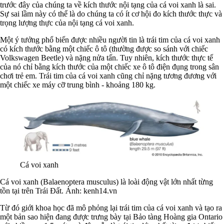
trước đây của chúng ta về kích thước nội tạng của cá voi xanh là sai.
Sự sai lầm này có thể là do chúng ta có ít cơ hội đo kích thước thực và
trọng lượng thực của nội tạng cá voi xanh.
Một ý tưởng phổ biến được nhiều người tin là trái tim của cá voi xanh
có kích thước bằng một chiếc ô tô (thường được so sánh với chiếc
Volkswagen Beetle) và nặng nửa tấn. Tuy nhiên, kích thước thực tế
của nó chỉ bằng kích thước của một chiếc xe ô tô điện đụng trong sân
chơi trẻ em. Trái tim của cá voi xanh cũng chỉ nặng tương đương với
một chiếc xe máy cỡ trung bình - khoảng 180 kg.
Cá voi xanh
Cá voi xanh (Balaenoptera musculus) là loài động vật lớn nhất từng
tồn tại trên Trái Đất. Ảnh: kenh14.vn
Từ đó giới khoa học đã mô phỏng lại trái tim của cá voi xanh và tạo ra
một bản sao hiện đang được trưng bày tại Bảo tàng Hoàng gia Ontario