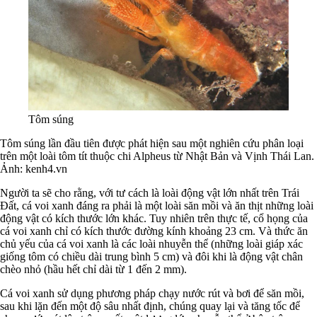
Tôm súng
Tôm súng lần đầu tiên được phát hiện sau một nghiên cứu phân loại
trên một loài tôm tít thuộc chi Alpheus từ Nhật Bản và Vịnh Thái Lan.
Ảnh: kenh4.vn
Người ta sẽ cho rằng, với tư cách là loài động vật lớn nhất trên Trái
Đất, cá voi xanh đáng ra phải là một loài săn mồi và ăn thịt những loài
động vật có kích thước lớn khác. Tuy nhiên trên thực tế, cổ họng của
cá voi xanh chỉ có kích thước đường kính khoảng 23 cm. Và thức ăn
chủ yếu của cá voi xanh là các loài nhuyễn thể (những loài giáp xác
giống tôm có chiều dài trung bình 5 cm) và đôi khi là động vật chân
chèo nhỏ (hầu hết chỉ dài từ 1 đến 2 mm).
Cá voi xanh sử dụng phương pháp chạy nước rút và bơi để săn mồi,
sau khi lặn đến một độ sâu nhất định, chúng quay lại và tăng tốc để