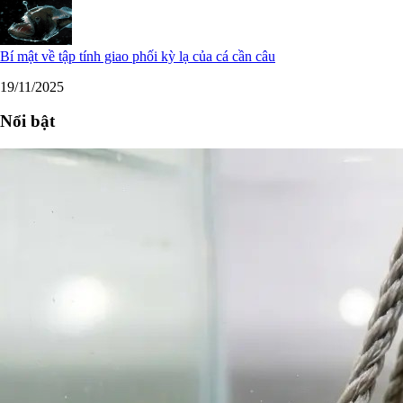
Bí mật về tập tính giao phối kỳ lạ của cá cần câu
19/11/2025
Nổi bật