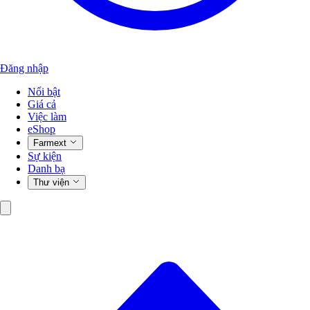
Đăng nhập
Nổi bật
Giá cả
Việc làm
eShop
Farmext
Sự kiện
Danh bạ
Thư viện