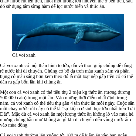
chạy nước rút lên trên, nuốt một lượng lớn nhuyễn thể ở bên trên, sau
đó sử dụng tấm sừng hàm để lọc nước biển và thức ăn.
Cá voi xanh
Cá voi xanh có một thân hình to lớn, dài và thon giúp chúng dễ dàng
rẽ nước khi di chuyển. Chúng có bộ dạ trơn màu xanh xám và phần
bụng có màu sáng hơn kèm theo đó là một loạt nếp gấp trên cổ có thể
dãn ra gấp bốn lần khi chúng ăn
Một con cá voi xanh có thể tiêu thụ 2 triệu kg thức ăn (tương đương
500.000 calo) trong một lần. Vào những thời điểm nhất định trong
năm, cá voi xanh có thể tiêu thụ gần 4 tấn thức ăn mỗi ngày. Cuộc săn
mồi chạy nước rút này có thể là "sự kiện cơ sinh học lớn nhất trên Trái
Đất". Mặc dù cá voi xanh ăn một lượng thức ăn khổng lồ vào mùa hè,
nhưng chúng hầu như không ăn gì khi di chuyển đến vùng nước ấm
vào mùa đông.
Cá voi xanh thường lặn xuống tới 100 m để kiếm ăn vào ban ngày