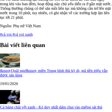
trong khi vào ban đêm, hoạt động này chủ yếu diễn ra ở gần mặt nước.
Thông thường chúng có thể săn mồi liên tục mà không cần trở lên mặt
nước trong 10 phút, tuy nhiên, có ghi nhận về các trường hợp lặn liên
tục tới 21 phút.
Nguồn: Phụ nữ Việt Nam
#cá voi
#cá voi xanh
Bài viết liên quan
&quot;Quái ngư&quot; miền Trung hình thù kỳ dị, giá tiền triệu vẫn
được săn lùng
19/01/2026
Cá bàng chài vệt xanh - Kẻ duy nhất dám chui vào miệng sát thủ