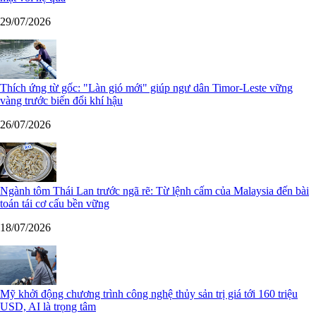
29/07/2026
Thích ứng từ gốc: "Làn gió mới" giúp ngư dân Timor-Leste vững
vàng trước biến đổi khí hậu
26/07/2026
Ngành tôm Thái Lan trước ngã rẽ: Từ lệnh cấm của Malaysia đến bài
toán tái cơ cấu bền vững
18/07/2026
Mỹ khởi động chương trình công nghệ thủy sản trị giá tới 160 triệu
USD, AI là trọng tâm