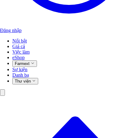
Đăng nhập
Nổi bật
Giá cả
Việc làm
eShop
Farmext
Sự kiện
Danh bạ
Thư viện