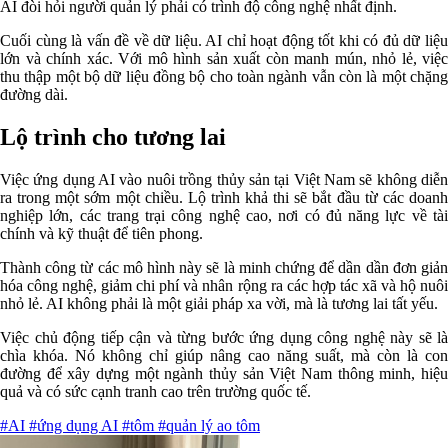
AI đòi hỏi người quản lý phải có trình độ công nghệ nhất định.
Cuối cùng là vấn đề về dữ liệu. AI chỉ hoạt động tốt khi có đủ dữ liệu
lớn và chính xác. Với mô hình sản xuất còn manh mún, nhỏ lẻ, việc
thu thập một bộ dữ liệu đồng bộ cho toàn ngành vẫn còn là một chặng
đường dài.
Lộ trình cho tương lai
Việc ứng dụng AI vào nuôi trồng thủy sản tại Việt Nam sẽ không diễn
ra trong một sớm một chiều. Lộ trình khả thi sẽ bắt đầu từ các doanh
nghiệp lớn, các trang trại công nghệ cao, nơi có đủ năng lực về tài
chính và kỹ thuật để tiên phong.
Thành công từ các mô hình này sẽ là minh chứng để dần dần đơn giản
hóa công nghệ, giảm chi phí và nhân rộng ra các hợp tác xã và hộ nuôi
nhỏ lẻ. AI không phải là một giải pháp xa vời, mà là tương lai tất yếu.
Việc chủ động tiếp cận và từng bước ứng dụng công nghệ này sẽ là
chìa khóa. Nó không chỉ giúp nâng cao năng suất, mà còn là con
đường để xây dựng một ngành thủy sản Việt Nam thông minh, hiệu
quả và có sức cạnh tranh cao trên trường quốc tế.
#AI
#ứng dụng AI
#tôm
#quản lý ao tôm