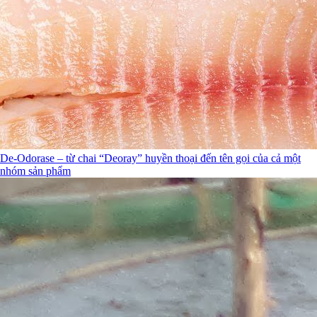
De-Odorase – từ chai “Deoray” huyền thoại đến tên gọi của cả một
nhóm sản phẩm