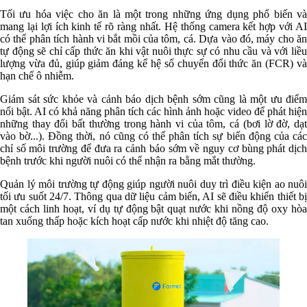
Tối ưu hóa việc cho ăn là một trong những ứng dụng phổ biến và
mang lại lợi ích kinh tế rõ ràng nhất. Hệ thống camera kết hợp với AI
có thể phân tích hành vi bắt mồi của tôm, cá. Dựa vào đó, máy cho ăn
tự động sẽ chỉ cấp thức ăn khi vật nuôi thực sự có nhu cầu và với liều
lượng vừa đủ, giúp giảm đáng kể hệ số chuyển đổi thức ăn (FCR) và
hạn chế ô nhiễm.
Giám sát sức khỏe và cảnh báo dịch bệnh sớm cũng là một ưu điểm
nổi bật. AI có khả năng phân tích các hình ảnh hoặc video để phát hiện
những thay đổi bất thường trong hành vi của tôm, cá (bơi lờ đờ, dạt
vào bờ...). Đồng thời, nó cũng có thể phân tích sự biến động của các
chỉ số môi trường để đưa ra cảnh báo sớm về nguy cơ bùng phát dịch
bệnh trước khi người nuôi có thể nhận ra bằng mắt thường.
Quản lý môi trường tự động giúp người nuôi duy trì điều kiện ao nuôi
tối ưu suốt 24/7. Thông qua dữ liệu cảm biến, AI sẽ điều khiển thiết bị
một cách linh hoạt, ví dụ tự động bật quạt nước khi nồng độ oxy hòa
tan xuống thấp hoặc kích hoạt cấp nước khi nhiệt độ tăng cao.