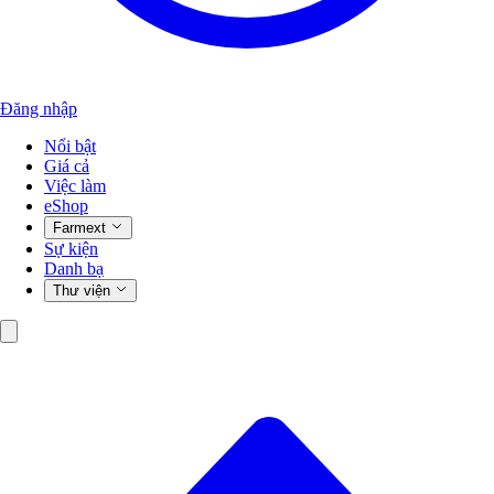
Đăng nhập
Nổi bật
Giá cả
Việc làm
eShop
Farmext
Sự kiện
Danh bạ
Thư viện