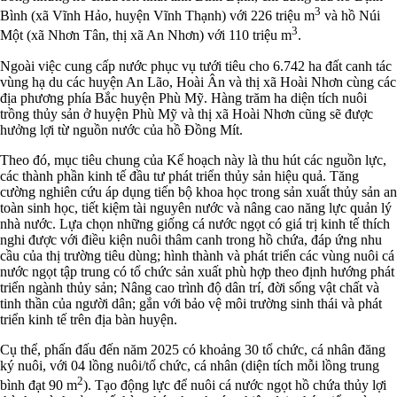
3
Bình (xã Vĩnh Hảo, huyện Vĩnh Thạnh) với 226 triệu m
và hồ Núi
3
Một (xã Nhơn Tân, thị xã An Nhơn) với 110 triệu m
.
Ngoài việc cung cấp nước phục vụ tưới tiêu cho 6.742 ha đất canh tác
vùng hạ du các huyện An Lão, Hoài Ân và thị xã Hoài Nhơn cùng các
địa phương phía Bắc huyện Phù Mỹ. Hàng trăm ha diện tích nuôi
trồng thủy sản ở huyện Phù Mỹ và thị xã Hoài Nhơn cũng sẽ được
hưởng lợi từ nguồn nước của hồ Đồng Mít.
Theo đó, mục tiêu chung của Kế hoạch này là thu hút các nguồn lực,
các thành phần kinh tế đầu tư phát triển thủy sản hiệu quả. Tăng
cường nghiên cứu áp dụng tiến bộ khoa học trong sản xuất thủy sản an
toàn sinh học, tiết kiệm tài nguyên nước và nâng cao năng lực quản lý
nhà nước. Lựa chọn những giống cá nước ngọt có giá trị kinh tế thích
nghi được với điều kiện nuôi thâm canh trong hồ chứa, đáp ứng nhu
cầu của thị trường tiêu dùng; hình thành và phát triển các vùng nuôi cá
nước ngọt tập trung có tổ chức sản xuất phù hợp theo định hướng phát
triển ngành thủy sản; Nâng cao trình độ dân trí, đời sống vật chất và
tinh thần của người dân; gắn với bảo vệ môi trường sinh thái và phát
triển kinh tế trên địa bàn huyện.
Cụ thể, phấn đấu đến năm 2025 có khoảng 30 tổ chức, cá nhân đăng
ký nuôi, với 04 lồng nuôi/tổ chức, cá nhân (diện tích mỗi lồng trung
2
bình đạt 90 m
). Tạo động lực để nuôi cá nước ngọt hồ chứa thủy lợi