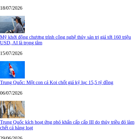
18/07/2026
Mỹ khởi động chương trình công nghệ thủy sản trị giá tới 160 triệu
USD, AI là trọng tâm
15/07/2026
Trung Quốc: Một con cá Koi chốt giá kỷ lục 15,5 tỷ đồng
06/07/2026
Trung Quốc kích hoạt ứng phó khẩn cấp cấp III do thủy triều đỏ làm
chết cá hàng loạt
29/06/2026