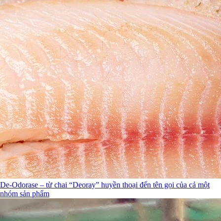
De-Odorase – từ chai “Deoray” huyền thoại đến tên gọi của cả một
nhóm sản phẩm