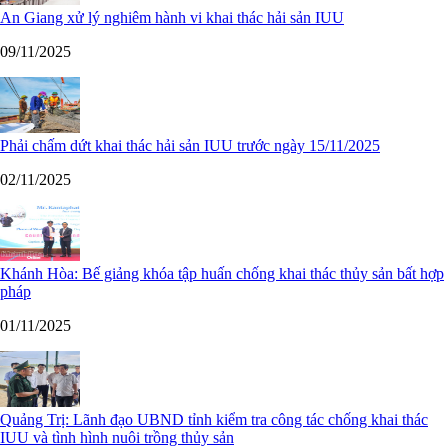
An Giang xử lý nghiêm hành vi khai thác hải sản IUU
09/11/2025
Phải chấm dứt khai thác hải sản IUU trước ngày 15/11/2025
02/11/2025
Khánh Hòa: Bế giảng khóa tập huấn chống khai thác thủy sản bất hợp
pháp
01/11/2025
Quảng Trị: Lãnh đạo UBND tỉnh kiểm tra công tác chống khai thác
IUU và tình hình nuôi trồng thủy sản