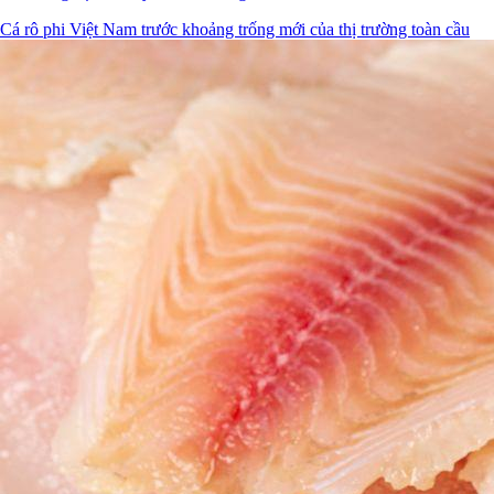
Cá rô phi Việt Nam trước khoảng trống mới của thị trường toàn cầu