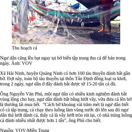
Thu hoạch cá
Ngư dân căng lều bạt ngay tại bờ biển tập trung thu cá để bán trong
ngày. Ảnh: VOV
Xã Hải Ninh, huyện Quảng Ninh có hơn 100 tàu thuyền đánh bắt gần
bờ. Đợt này, toàn bộ tàu thuyền tại thôn Tân Định đồng loạt ra khơi,
trong 2 ngày, ngư dân ở đây đánh bắt được từ 15-20 tấn cá đù.
Ông Nguyễn Văn Phú, một ngư dân có nhiều kinh nghiệm đánh bắt
vùng lộng cho hay, ngư dân đánh bắt bằng lưới vây, vừa đưa cá lên bờ
là thương lái mua hết. “Cách bờ khoảng vài trăm mét là ngư dân biết
có cá tập trung, cá chạy theo luồng làm vùng nước đỏ lên sau đó ngư
dân thả lưới đánh cá, thấy cá là vây lưới tròn rút lại, có nhà trúng luồng
cá đánh nhiều nhất được hơn 1 tấn”, ông Phú cho biết.
Nguồn: VOV-Miền Trung