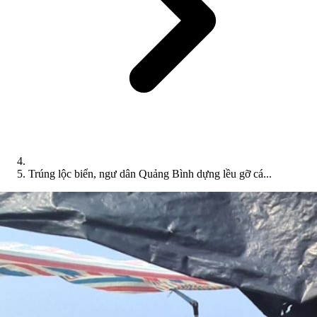
Trúng lộc biển, ngư dân Quảng Bình dựng lều gỡ cá...