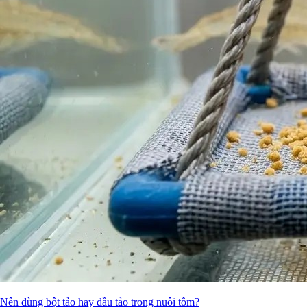
Nên dùng bột tảo hay dầu tảo trong nuôi tôm?