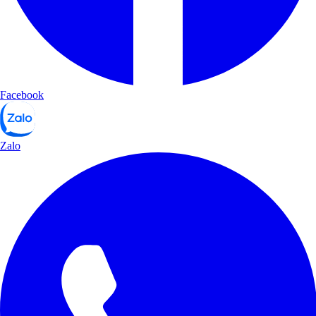
Facebook
Zalo