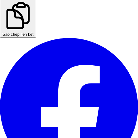
Sao chép liên kết