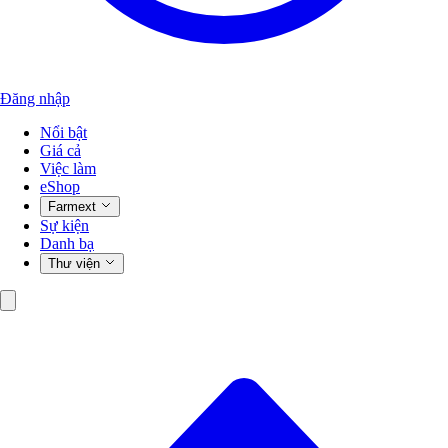
Đăng nhập
Nổi bật
Giá cả
Việc làm
eShop
Farmext
Sự kiện
Danh bạ
Thư viện