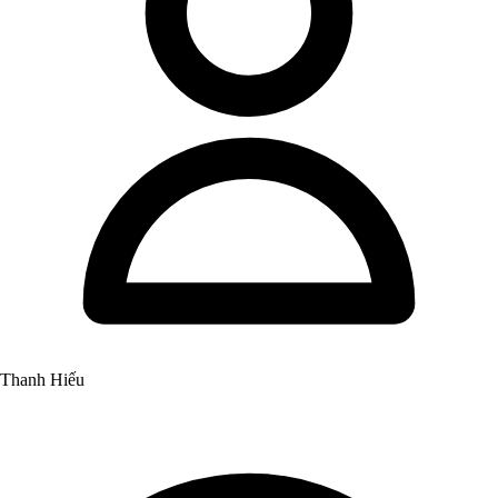
Thanh Hiếu