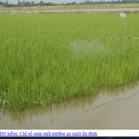
Độ kiềm: Chỉ số giúp môi trường ao nuôi ổn định