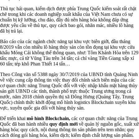
Thủ tục hải quan, kiểm dịch được phía Trung Quốc kiểm soát rất chặt
chẽ trong khi các doanh nghiệp xuất khẩu của Việt Nam chưa có sự
chuẩn bị kỹ lưỡng, chu đáo, đầy đủ nên hàng hóa không đáp ứng
được yêu cầu về thủ tục, quy cách bao gói, nhãn mác, nhiều lô hàng
đã bị trả lại.
Báo cáo của các ngành chức năng tại khu vực biên giới, đầu tháng
8/2019 vẫn còn nhiều lô hàng thủy sản còn tồn đọng tại khu vực cửa
khẩu Móng Cái không thể thông quan, như: Tôm Khánh Hòa trên 129
tấn; mực, cá từ Vũng Tàu trên 34 tấn; cá chỉ vàng Tiền Giang xấp xỉ
60 tấn; tép khô Phan Thiết 14 tấn…
Theo Công văn số 5388 ngày 30/7/2019 của UBND tỉnh Quảng Ninh
về việc cung cấp thông tin việc thay đổi chính sách biên mậu của các
cơ quan chức năng Trung Quốc đối với việc nhập khẩu mặt hàng thủy
sản gửi UBND các tỉnh, thành phố trực thuộc Trung ương trong cả
nước, năm 2018 chính quyền thị xã Đông Hưng (Quảng Tây, Trung
Quốc) chính thức khởi động mô hình logistics Blockchain xuyên khu
vực, xuyên quốc gia đối với hàng thủy sản.
Để triển khai
mô hình Blockchain,
các cơ quan chức năng của Trung
Quốc đã ban hành nhiều
quy định mới
về quản lý nguồn gốc, xuất xứ
hàng hóa; quy cách, nội dung thông tin sản phẩm trên tem nhãn; quy
cách đóng gói hàng hóa, kiểm dịch; kiểm định chất lượng sản phẩm.