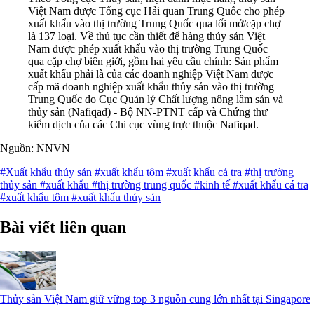
Việt Nam được Tổng cục Hải quan Trung Quốc cho phép
xuất khẩu vào thị trường Trung Quốc qua lối mở/cặp chợ
là 137 loại. Về thủ tục cần thiết để hàng thủy sản Việt
Nam được phép xuất khẩu vào thị trường Trung Quốc
qua cặp chợ biên giới, gồm hai yêu cầu chính: Sản phẩm
xuất khẩu phải là của các doanh nghiệp Việt Nam được
cấp mã doanh nghiệp xuất khẩu thủy sản vào thị trường
Trung Quốc do Cục Quản lý Chất lượng nông lâm sản và
thủy sản (Nafiqad) - Bộ NN-PTNT cấp và Chứng thư
kiểm dịch của các Chi cục vùng trực thuộc Nafiqad.
Nguồn: NNVN
#Xuất khẩu thủy sản
#xuất khẩu tôm
#xuất khẩu cá tra
#thị trường
thủy sản
#xuất khẩu
#thị trường trung quốc
#kinh tế
#xuất khẩu cá tra
#xuất khẩu tôm
#xuất khẩu thủy sản
Bài viết liên quan
Thủy sản Việt Nam giữ vững top 3 nguồn cung lớn nhất tại Singapore