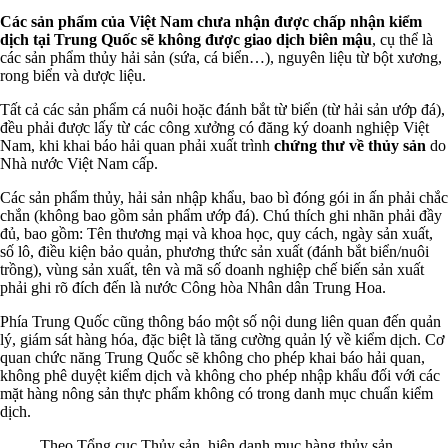
Các sản phẩm của Việt Nam chưa nhận được chấp nhận kiểm
dịch tại Trung Quốc sẽ không được giao dịch biên mậu
, cụ thể là
các sản phẩm thủy hải sản (sứa, cá biển…), nguyên liệu từ bột xương,
rong biển và dược liệu.
Tất cả các sản phẩm cá nuôi hoặc đánh bắt từ biển (từ hải sản ướp đá),
đều phải được lấy từ các công xưởng có đăng ký doanh nghiệp Việt
Nam, khi khai báo hải quan phải xuất trình
chứng thư về thủy sản
do
Nhà nước Việt Nam cấp.
Các sản phẩm thủy, hải sản nhập khẩu, bao bì đóng gói in ấn phải chắc
chắn (không bao gồm sản phẩm ướp đá). Chú thích ghi nhãn phải đầy
đủ, bao gồm: Tên thương mại và khoa học, quy cách, ngày sản xuất,
số lô, điều kiện bảo quản, phương thức sản xuất (đánh bắt biển/nuôi
trồng), vùng sản xuất, tên và mã số doanh nghiệp chế biến sản xuất
phải ghi rõ đích đến là nước Công hòa Nhân dân Trung Hoa.
Phía Trung Quốc cũng thông báo một số nội dung liên quan đến quản
lý, giám sát hàng hóa, đặc biệt là tăng cường quản lý về kiểm dịch. Cơ
quan chức năng Trung Quốc sẽ không cho phép khai báo hải quan,
không phê duyệt kiểm dịch và không cho phép nhập khẩu đối với các
mặt hàng nông sản thực phẩm không có trong danh mục chuẩn kiểm
dịch.
Theo Tổng cục Thủy sản, hiện danh mục hàng thủy sản