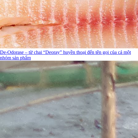
De-Odorase – từ chai “Deoray” huyền thoại đến tên gọi của cả một
nhóm sản phẩm