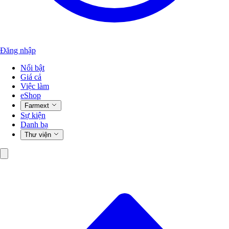
Đăng nhập
Nổi bật
Giá cả
Việc làm
eShop
Farmext
Sự kiện
Danh bạ
Thư viện