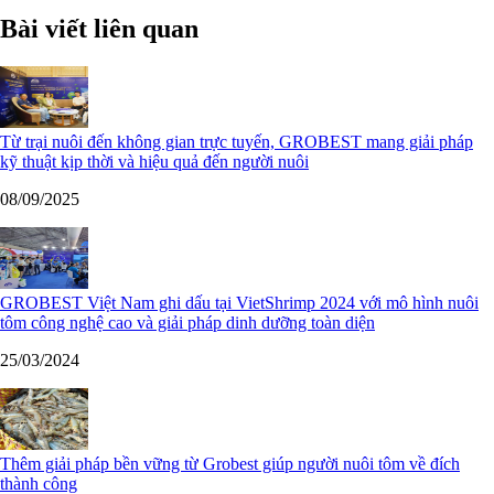
Bài viết liên quan
Từ trại nuôi đến không gian trực tuyến, GROBEST mang giải pháp
kỹ thuật kịp thời và hiệu quả đến người nuôi
08/09/2025
GROBEST Việt Nam ghi dấu tại VietShrimp 2024 với mô hình nuôi
tôm công nghệ cao và giải pháp dinh dưỡng toàn diện
25/03/2024
Thêm giải pháp bền vững từ Grobest giúp người nuôi tôm về đích
thành công