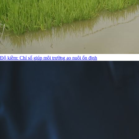
Độ kiềm: Chỉ số giúp môi trường ao nuôi ổn định