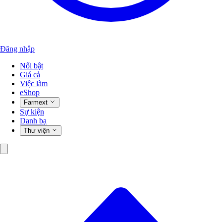
Đăng nhập
Nổi bật
Giá cả
Việc làm
eShop
Farmext
Sự kiện
Danh bạ
Thư viện