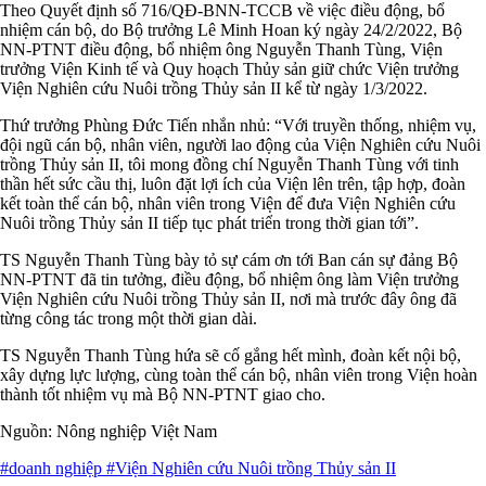
Theo Quyết định số 716/QĐ-BNN-TCCB về việc điều động, bổ
nhiệm cán bộ, do Bộ trưởng Lê Minh Hoan ký ngày 24/2/2022, Bộ
NN-PTNT điều động, bổ nhiệm ông Nguyễn Thanh Tùng, Viện
trưởng Viện Kinh tế và Quy hoạch Thủy sản giữ chức Viện trưởng
Viện Nghiên cứu Nuôi trồng Thủy sản II kể từ ngày 1/3/2022.
Thứ trưởng Phùng Đức Tiến nhắn nhủ: “Với truyền thống, nhiệm vụ,
đội ngũ cán bộ, nhân viên, người lao động của Viện Nghiên cứu Nuôi
trồng Thủy sản II, tôi mong đồng chí Nguyễn Thanh Tùng với tinh
thần hết sức cầu thị, luôn đặt lợi ích của Viện lên trên, tập hợp, đoàn
kết toàn thể cán bộ, nhân viên trong Viện để đưa Viện Nghiên cứu
Nuôi trồng Thủy sản II tiếp tục phát triển trong thời gian tới”.
TS Nguyễn Thanh Tùng bày tỏ sự cám ơn tới Ban cán sự đảng Bộ
NN-PTNT đã tin tưởng, điều động, bổ nhiệm ông làm Viện trưởng
Viện Nghiên cứu Nuôi trồng Thủy sản II, nơi mà trước đây ông đã
từng công tác trong một thời gian dài.
TS Nguyễn Thanh Tùng hứa sẽ cố gắng hết mình, đoàn kết nội bộ,
xây dựng lực lượng, cùng toàn thể cán bộ, nhân viên trong Viện hoàn
thành tốt nhiệm vụ mà Bộ NN-PTNT giao cho.
Nguồn: Nông nghiệp Việt Nam
#doanh nghiệp
#Viện Nghiên cứu Nuôi trồng Thủy sản II