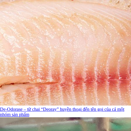
De-Odorase – từ chai “Deoray” huyền thoại đến tên gọi của cả một
nhóm sản phẩm