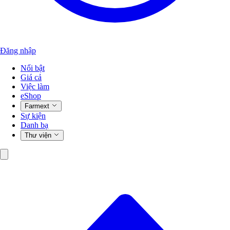
Đăng nhập
Nổi bật
Giá cả
Việc làm
eShop
Farmext
Sự kiện
Danh bạ
Thư viện