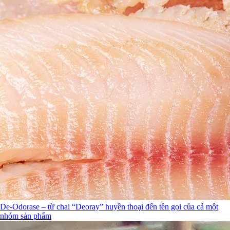
De-Odorase – từ chai “Deoray” huyền thoại đến tên gọi của cả một
nhóm sản phẩm