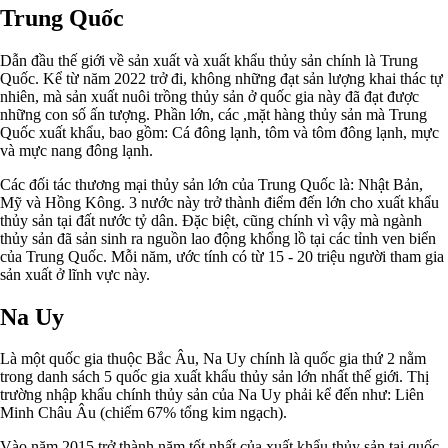
Trung Quốc
Dẫn đầu thế giới về sản xuất và xuất khẩu thủy sản chính là Trung
Quốc. Kể từ năm 2022 trở đi, không những đạt sản lượng khai thác tự
nhiên, mà sản xuất nuôi trồng thủy sản ở quốc gia này đã đạt được
những con số ấn tượng. Phần lớn, các ,mặt hàng thủy sản mà Trung
Quốc xuất khẩu, bao gồm: Cá đông lạnh, tôm và tôm đông lạnh, mực
và mực nang đông lạnh.
Các đối tác thương mại thủy sản lớn của Trung Quốc là: Nhật Bản,
Mỹ và Hồng Kông. 3 nước này trở thành điểm đến lớn cho xuất khẩu
thủy sản tại đất nước tỷ dân. Đặc biệt, cũng chính vì vậy mà ngành
thủy sản đã sản sinh ra nguồn lao động khổng lồ tại các tỉnh ven biển
của Trung Quốc. Mỗi năm, ước tính có từ 15 - 20 triệu người tham gia
sản xuất ở lĩnh vực này.
Na Uy
Là một quốc gia thuộc Bắc Âu, Na Uy chính là quốc gia thứ 2 nằm
trong danh sách 5 quốc gia xuất khẩu thủy sản lớn nhất thế giới. Thị
trường nhập khẩu chính thủy sản của Na Uy phải kể đến như: Liên
Minh Châu Âu (chiếm 67% tổng kim ngạch).
Vào năm 2015 trở thành năm tốt nhất của xuất khẩu thủy sản tại quốc