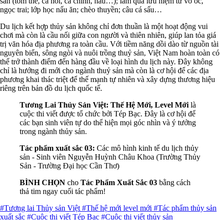
sản (tôm thẻ, cá hồi, cá chình, hàu…); làm quà lưu niệm từ vỏ ốc,
ngọc trai; lớp học nấu ăn; chèo thuyền; câu cá sấu…
Du lịch kết hợp thủy sản không chỉ đơn thuần là một hoạt động vui
chơi mà còn là cầu nối giữa con người và thiên nhiên, giúp lan tỏa giá
trị văn hóa địa phương ra toàn cầu. Với tiềm năng dồi dào từ nguồn tài
nguyên biển, sông ngòi và nuôi trồng thuỷ sản, Việt Nam hoàn toàn có
thể trở thành điểm đến hàng đầu về loại hình du lịch này. Đây không
chỉ là hướng đi mới cho ngành thuỷ sản mà còn là cơ hội để các địa
phương khai thác triệt để thế mạnh tự nhiên và xây dựng thương hiệu
riêng trên bản đồ du lịch quốc tế.
Tương Lai Thủy Sản Việt: Thế Hệ Mới, Level Mới
là
cuộc thi viết được tổ chức bởi Tép Bạc.
Đây là cơ hội để
các bạn sinh viên tự do thể hiện mọi góc nhìn và ý tưởng
trong ngành thủy sản.
Tác phẩm xuất sắc 03:
Các mô hình kinh tế du lịch thủy
sản - Sinh viên Nguyễn Huỳnh Châu Khoa (Trường Thủy
Sản - Trường Đại học Cần Thơ)
BÌNH CHỌN
cho
Tác Phẩm Xuất Sắc 03
bằng cách
thả tim ngay cuối tác phẩm!
#Tương lai Thủy sản Việt
#Thế hệ mới level mới
#Tác phẩm thủy sản
xuất sắc
#Cuộc thi viết Tép Bạc
#Cuộc thi viết thủy sản