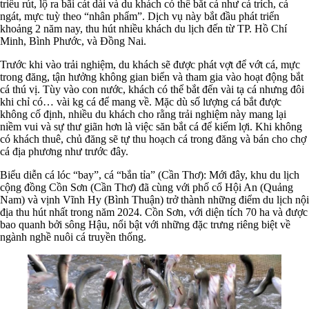
triều rút, lộ ra bãi cát dài và du khách có thể bắt cá như cá trích, cá
ngát, mực tuỳ theo “nhân phẩm”. Dịch vụ này bắt đầu phát triển
khoảng 2 năm nay, thu hút nhiều khách du lịch đến từ TP. Hồ Chí
Minh, Bình Phước, và Đồng Nai.
Trước khi vào trải nghiệm, du khách sẽ được phát vợt để vớt cá, mực
trong đăng, tận hưởng không gian biển và tham gia vào hoạt động bắt
cá thú vị. Tùy vào con nước, khách có thể bắt đến vài tạ cá nhưng đôi
khi chỉ có… vài kg cá để mang về. Mặc dù số lượng cá bắt được
không cố định, nhiều du khách cho rằng trải nghiệm này mang lại
niềm vui và sự thư giãn hơn là việc săn bắt cá để kiếm lợi. Khi không
có khách thuê, chủ đăng sẽ tự thu hoạch cá trong đăng và bán cho chợ
cá địa phương như trước đây.
Biểu diễn cá lóc “bay”, cá “bắn tỉa” (Cần Thơ): Mới đây, khu du lịch
cộng đồng Cồn Sơn (Cần Thơ) đã cùng với phố cổ Hội An (Quảng
Nam) và vịnh Vĩnh Hy (Bình Thuận) trở thành những điểm du lịch nội
địa thu hút nhất trong năm 2024. Cồn Sơn, với diện tích 70 ha và được
bao quanh bởi sông Hậu, nổi bật với những đặc trưng riêng biệt về
ngành nghề nuôi cá truyền thống.