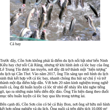
Cá bay
Trước đây, Cồn Sơn không phải là điểm du lịch nổi bật như bến Ninh
Kiều hay chợ nổi Cái Răng, nhưng từ khi hình ảnh cá lóc bay của ông
Lê Trung Tín được lan truyền, nơi đây đã trở thành một "hiện tượng"
du lịch tại Cần Thơ. Vào năm 2017, ông Tín sáng tạo mô hình du lịch
sinh thái kết hợp với cá lóc bay, nhanh chóng thu hút sự chú ý và trở
thành một địa điểm hấp dẫn. Với hơn 20 năm kinh nghiệm trong nghề
nuôi cá, ông đã huấn luyện cá lóc từ nhỏ để nhảy lên khi nghe tiếng
gõ, tạo ra những màn biểu diễn độc đáo. Ông Tín hiện đang theo đuổi
mục tiêu huấn luyện cá lóc bay qua lửa trong tương lai.
Bên cạnh đó, Cồn Sơn còn có bè cá Bảy Bon, nơi ông sở hữu mô hình
kết hợp nông nghiệp và du lịch. Ông nuôi cá trên diện tích 10.000 m²