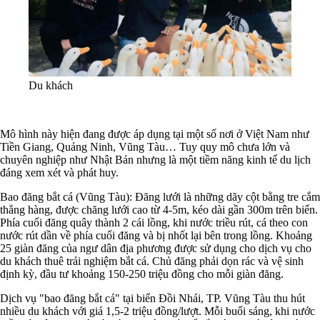
Du khách
Mô hình này hiện đang được áp dụng tại một số nơi ở Việt Nam như
Tiền Giang, Quảng Ninh, Vũng Tàu… Tuy quy mô chưa lớn và
chuyên nghiệp như Nhật Bản nhưng là một tiềm năng kinh tế du lịch
đáng xem xét và phát huy.
Bao đăng bắt cá (Vũng Tàu): Đăng lưới là những dãy cột bằng tre cắm
thẳng hàng, được chăng lưới cao từ 4-5m, kéo dài gần 300m trên biển.
Phía cuối đăng quây thành 2 cái lồng, khi nước triều rút, cá theo con
nước rút dần về phía cuối đăng và bị nhốt lại bên trong lồng. Khoảng
25 giàn đăng của ngư dân địa phương được sử dụng cho dịch vụ cho
du khách thuê trải nghiệm bắt cá. Chủ đăng phải dọn rác và vệ sinh
định kỳ, đầu tư khoảng 150-250 triệu đồng cho mỗi giàn đăng.
Dịch vụ "bao đăng bắt cá" tại biển Đồi Nhái, TP. Vũng Tàu thu hút
nhiều du khách với giá 1,5-2 triệu đồng/lượt. Mỗi buổi sáng, khi nước