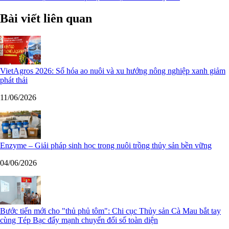
Bài viết liên quan
VietAgros 2026: Số hóa ao nuôi và xu hướng nông nghiệp xanh giảm
phát thải
11/06/2026
Enzyme – Giải pháp sinh học trong nuôi trồng thủy sản bền vững
04/06/2026
Bước tiến mới cho "thủ phủ tôm": Chi cục Thủy sản Cà Mau bắt tay
cùng Tép Bạc đẩy mạnh chuyển đổi số toàn diện