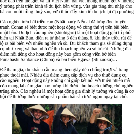
độc đáo trên thế giới và tại Việt Nam, bài viết mong muốn gợi ý những
ý tưởng phát triển kinh tế du lịch bền vững, vừa gia tăng thu nhập cho
bà con nuôi trồng thuỷ sản, vừa thúc đẩy kinh tế du lịch tại địa phương
Cào nghêu trên bãi triều cạn (Nhật bản): Nếu ai đã từng đọc truyện
tranh Conan sẽ biết được một hoạt động vô cùng thú vị trên bãi biển
nhật bản. Du lịch cào nghêu (shiohigari) là một hoạt động giải trí phổ
biến tại Nhật Bản, diễn ra từ tháng 3 đến tháng 6, khi thủy triều rút để
lộ ra bãi biển với nhiều nghêu và sò. Du khách tham gia sẽ dùng dụng
cụ như xẻng và thau nhỏ để thu hoạch nghêu và sò từ cát. Những địa
điểm nổi tiếng cho hoạt động này bao gồm công viên bờ biển
Funabashi Sanbanze (Chiba) và bãi biển Egawa (Shizuoka)…
Để tham gia, du khách cần mang theo giày dép chống trượt và trang
phục thoải mái. Nhiều địa điểm cung cấp dịch vụ cho thuê dụng cụ
cào nghêu. Hoạt động này không chỉ giúp kết nối với thiên nhiên mà
còn mang lại cảm giác hào hứng khi được thu hoạch những chú nghêu
trắng nhỏ. Cào nghêu là một hoạt động gia đình lý tưởng và cũng là cơ
hội để thưởng thức những sản phẩm hải sản tươi ngon ngay tại chỗ.