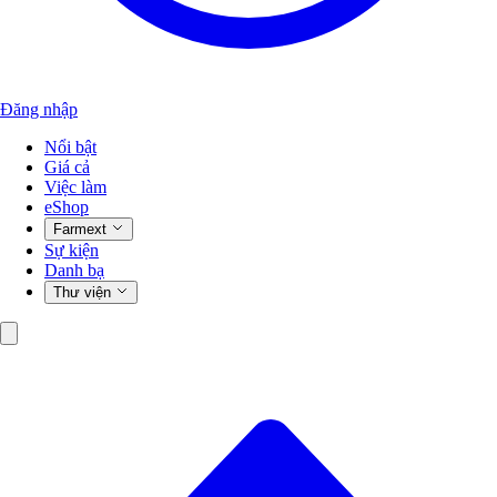
Đăng nhập
Nổi bật
Giá cả
Việc làm
eShop
Farmext
Sự kiện
Danh bạ
Thư viện