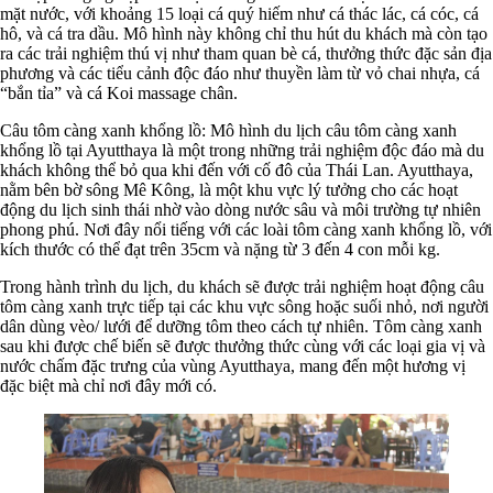
mặt nước, với khoảng 15 loại cá quý hiếm như cá thác lác, cá cóc, cá
hô, và cá tra dầu. Mô hình này không chỉ thu hút du khách mà còn tạo
ra các trải nghiệm thú vị như tham quan bè cá, thưởng thức đặc sản địa
phương và các tiểu cảnh độc đáo như thuyền làm từ vỏ chai nhựa, cá
“bắn tỉa” và cá Koi massage chân.
Câu tôm càng xanh khổng lồ: Mô hình du lịch câu tôm càng xanh
khổng lồ tại Ayutthaya là một trong những trải nghiệm độc đáo mà du
khách không thể bỏ qua khi đến với cố đô của Thái Lan. Ayutthaya,
nằm bên bờ sông Mê Kông, là một khu vực lý tưởng cho các hoạt
động du lịch sinh thái nhờ vào dòng nước sâu và môi trường tự nhiên
phong phú. Nơi đây nổi tiếng với các loài tôm càng xanh khổng lồ, với
kích thước có thể đạt trên 35cm và nặng từ 3 đến 4 con mỗi kg.
Trong hành trình du lịch, du khách sẽ được trải nghiệm hoạt động câu
tôm càng xanh trực tiếp tại các khu vực sông hoặc suối nhỏ, nơi người
dân dùng vèo/ lưới để dưỡng tôm theo cách tự nhiên. Tôm càng xanh
sau khi được chế biến sẽ được thưởng thức cùng với các loại gia vị và
nước chấm đặc trưng của vùng Ayutthaya, mang đến một hương vị
đặc biệt mà chỉ nơi đây mới có.