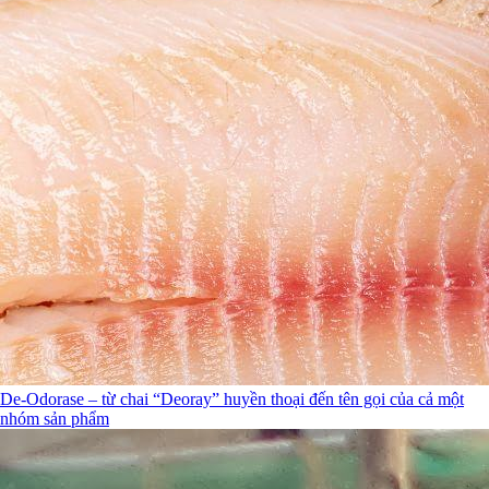
De-Odorase – từ chai “Deoray” huyền thoại đến tên gọi của cả một
nhóm sản phẩm