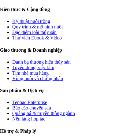
Kiến thức & Cộng đồng
Kỹ thuật nuôi trồng
Quy trình & mô hình nuôi
Đặc điểm loài thủy sản
Thư viện Ebook & Video
Giao thương & Doanh nghiệp
Danh bạ thương hiệu thủy sản
Tuyển dụng, việc làm
Tìm nhà mua hàng
Vùng nuôi và chứng nhận
Sản phẩm & Dịch vụ
Tepbac Enterprise
Báo cáo chuyên sâu
Quảng bá & truyền thông ngành
Nền tảng hợp tác
Hỗ trợ & Pháp lý