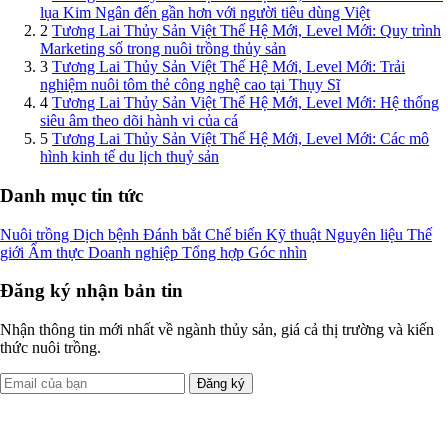
lụa Kim Ngân đến gần hơn với người tiêu dùng Việt
2
Tương Lai Thủy Sản Việt Thế Hệ Mới, Level Mới: Quy trình
Marketing số trong nuôi trồng thủy sản
3
Tương Lai Thủy Sản Việt Thế Hệ Mới, Level Mới: Trải
nghiệm nuôi tôm thẻ công nghệ cao tại Thụy Sĩ
4
Tương Lai Thủy Sản Việt Thế Hệ Mới, Level Mới: Hệ thống
siêu âm theo dõi hành vi của cá
5
Tương Lai Thủy Sản Việt Thế Hệ Mới, Level Mới: Các mô
hình kinh tế du lịch thuỷ sản
Danh mục tin tức
Nuôi trồng
Dịch bệnh
Đánh bắt
Chế biến
Kỹ thuật
Nguyên liệu
Thế
giới
Ẩm thực
Doanh nghiệp
Tổng hợp
Góc nhìn
Đăng ký nhận bản tin
Nhận thông tin mới nhất về ngành thủy sản, giá cả thị trường và kiến
thức nuôi trồng.
Đăng ký