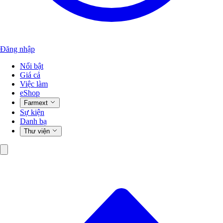
Đăng nhập
Nổi bật
Giá cả
Việc làm
eShop
Farmext
Sự kiện
Danh bạ
Thư viện