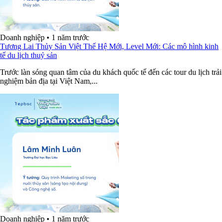
Doanh nghiệp
•
1 năm trước
Tương Lai Thủy Sản Việt Thế Hệ Mới, Level Mới: Các mô hình kinh
tế du lịch thuỷ sản
Trước làn sóng quan tâm của du khách quốc tế đến các tour du lịch trải
nghiệm bản địa tại Việt Nam,...
Doanh nghiệp
•
1 năm trước