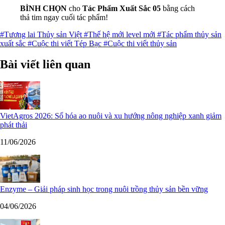
BÌNH CHỌN
cho
Tác Phẩm Xuất Sắc 05
bằng cách
thả tim ngay cuối tác phẩm!
#Tương lai Thủy sản Việt
#Thế hệ mới level mới
#Tác phẩm thủy sản
xuất sắc
#Cuộc thi viết Tép Bạc
#Cuộc thi viết thủy sản
Bài viết liên quan
VietAgros 2026: Số hóa ao nuôi và xu hướng nông nghiệp xanh giảm
phát thải
11/06/2026
Enzyme – Giải pháp sinh học trong nuôi trồng thủy sản bền vững
04/06/2026