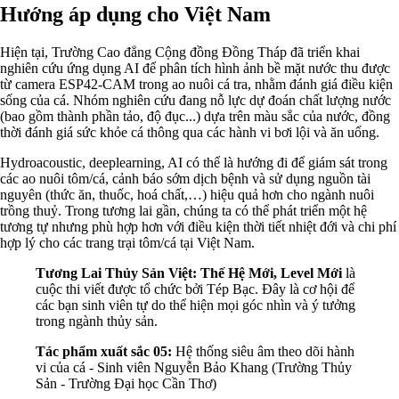
Hướng áp dụng cho Việt Nam
Hiện tại, Trường Cao đẳng Cộng đồng Đồng Tháp đã triển khai
nghiên cứu ứng dụng AI để phân tích hình ảnh bề mặt nước thu được
từ camera ESP42-CAM trong ao nuôi cá tra, nhằm đánh giá điều kiện
sống của cá. Nhóm nghiên cứu đang nỗ lực dự đoán chất lượng nước
(bao gồm thành phần tảo, độ đục...) dựa trên màu sắc của nước, đồng
thời đánh giá sức khỏe cá thông qua các hành vi bơi lội và ăn uống.
Hydroacoustic, deeplearning, AI có thể là hướng đi để giám sát trong
các ao nuôi tôm/cá, cảnh báo sớm dịch bệnh và sử dụng nguồn tài
nguyên (thức ăn, thuốc, hoá chất,…) hiệu quả hơn cho ngành nuôi
trồng thuỷ. Trong tương lai gần, chúng ta có thể phát triển một hệ
tương tự nhưng phù hợp hơn với điều kiện thời tiết nhiệt đới và chi phí
hợp lý cho các trang trại tôm/cá tại Việt Nam.
Tương Lai Thủy Sản Việt: Thế Hệ Mới, Level Mới
là
cuộc thi viết được tổ chức bởi Tép Bạc.
Đây là cơ hội để
các bạn sinh viên tự do thể hiện mọi góc nhìn và ý tưởng
trong ngành thủy sản.
Tác phẩm xuất sắc 05:
Hệ thống siêu âm theo dõi hành
vi của cá - Sinh viên Nguyễn Bảo Khang (Trường Thủy
Sản - Trường Đại học Cần Thơ)