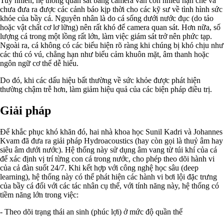
Tuy nhiên, hệ thống quan sát bằng camera vẫn còn nhiều hạn chế và
chưa đưa ra được các cảnh báo kịp thời cho các kỹ sư về tình hình sức
khỏe của bầy cá. Nguyên nhân là do cá sống dưới nước đục (do tảo
hoặc vật chất cơ lơ lững) nên rất khó để camera quan sát. Hơn nữa, số
lượng cá trong một lồng rất lớn, làm việc giám sát trở nên phức tạp.
Ngoài ra, cá không có các biểu hiện rõ ràng khi chúng bị khó chịu như
các thú có vú, chẳng hạn như biểu cảm khuôn mặt, âm thanh hoặc
ngôn ngữ cơ thể dễ hiểu.
Do đó, khi các dấu hiệu bất thường về sức khỏe được phát hiện
thường chậm trễ hơn, làm giảm hiệu quả của các biện pháp điều trị.
Giải pháp
Để khắc phục khó khăn đó, hai nhà khoa học Sunil Kadri và Johannes
Kvam đã đưa ra giải pháp Hydroacoustics (hay còn gọi là thuỷ âm hay
siêu âm dưới nước). Hệ thống này sử dụng âm vang từ túi khí của cá
để xác định vị trí từng con cá trong nước, cho phép theo dõi hành vi
của cả đàn suốt 24/7. Khi kết hợp với công nghệ học sâu (deep
learning), hệ thống này có thể phát hiện các hành vi bơi lội đặc trưng
của bầy cá đối với các tác nhân cụ thể, với tính năng này, hệ thống có
tiềm năng lớn trong việc:
- Theo dõi trạng thái an sinh (phúc lợi) ở mức độ quần thể