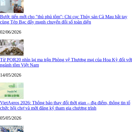
Bước tiến mới cho "thủ phủ tôm": Chi cục Thủy sản Cà Mau bắt tay
cùng Tép Bạc đẩy mạnh chuyển đổi số toàn diện
02/06/2026
Từ POR20 nhìn lại ma trận Phòng vệ Thương mại của Hoa Kỳ đối với
ngành tôm Việt Nam
14/05/2026
VietAgros 2026: Thông báo thay đổi thời gian – địa điểm, thông tin tổ
chức hội chợ và mời đăng ký tham gia chương trình
05/05/2026