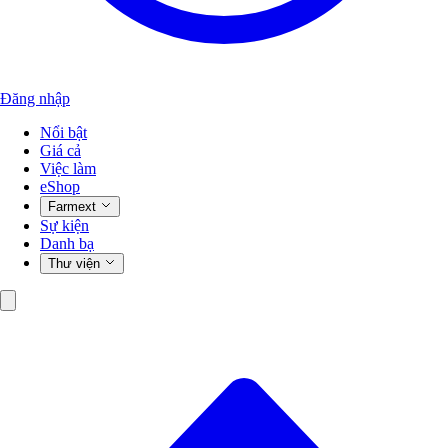
Đăng nhập
Nổi bật
Giá cả
Việc làm
eShop
Farmext
Sự kiện
Danh bạ
Thư viện