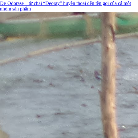
De-Odorase – từ chai “Deoray” huyền thoại đến tên gọi của cả một
nhóm sản phẩm