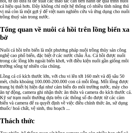
hồi, từ đó đưa ra đề xuất các thao tác cần tiến hành để quá trình nuôi
cá hiệu quả hơn. Đây không chỉ một hệ thống có nhiều tính năng thú
vị mà còn là một gợi ý để việt nam nghiên cứu và ứng dụng cho nuôi
trồng thuỷ sản trong nước.
Tổng quan về nuôi cá hồi trên lồng biển xa
bờ
Nuôi cá hồi trên biển là một phương pháp nuôi trồng thủy sản công
nghệ cao phổ biến, đặc biệt ở các nước châu Âu. Cá hồi được nuôi
trong các lồng lớn ngoài biển khơi, với điều kiện nuôi gần giống môi
trường sống tự nhiên của chúng.
Lồng cá có kích thước lớn, với chu vi lên tới 160 mét và độ sâu 50
mét, chứa khoảng 100.000-200.000 con cá mỗi lồng. Mỗi lồng được
trang bị thiết bị hiện đại như cảm biến đo môi trường nước, máy cho
ăn tự động, camera ghi nhận thức ăn thừa và camera đo kích thước cá.
Kỹ sư trạm nuôi thường dựa trên các thông số đo được từ các cảm
biến và camera để ra quyết định về việc điều chỉnh thức ăn, sử dụng
thuốc/ hoá chất, vệ sinh, thu hoạch ...
Thách thức