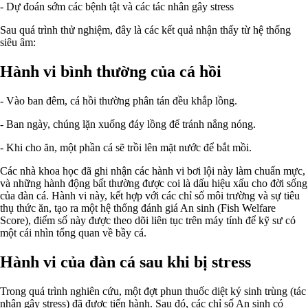
- Dự đoán sớm các bệnh tật và các tác nhân gây stress
Sau quá trình thử nghiệm, đây là các kết quả nhận thấy từ hệ thống
siêu âm:
Hành vi bình thường của cá hồi
- Vào ban đêm, cá hồi thường phân tán đều khắp lồng.
- Ban ngày, chúng lặn xuống đáy lồng để tránh nắng nóng.
- Khi cho ăn, một phần cá sẽ trồi lên mặt nước để bắt mồi.
Các nhà khoa học đã ghi nhận các hành vi bơi lội này làm chuẩn mực,
và những hành động bất thường được coi là dấu hiệu xấu cho đời sống
của đàn cá. Hành vi này, kết hợp với các chỉ số môi trường và sự tiêu
thụ thức ăn, tạo ra một hệ thống đánh giá An sinh (Fish Welfare
Score), điểm số này được theo dõi liên tục trên máy tính để kỹ sư có
một cái nhìn tổng quan về bầy cá.
Hành vi của đàn cá sau khi bị stress
Trong quá trình nghiên cứu, một đợt phun thuốc diệt ký sinh trùng (tác
nhân gây stress) đã được tiến hành. Sau đó, các chỉ số An sinh có