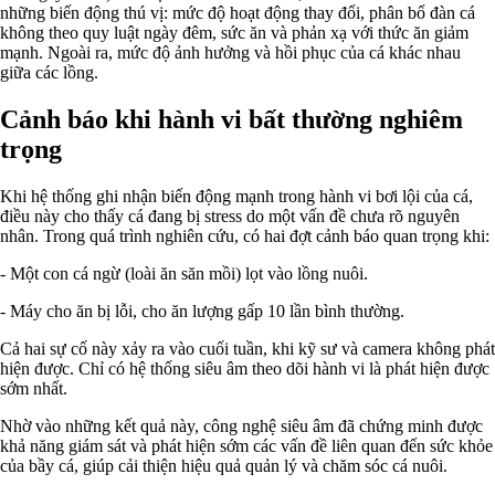
những biến động thú vị: mức độ hoạt động thay đổi, phân bổ đàn cá
không theo quy luật ngày đêm, sức ăn và phản xạ với thức ăn giảm
mạnh. Ngoài ra, mức độ ảnh hưởng và hồi phục của cá khác nhau
giữa các lồng.
Cảnh báo khi hành vi bất thường nghiêm
trọng
Khi hệ thống ghi nhận biến động mạnh trong hành vi bơi lội của cá,
điều này cho thấy cá đang bị stress do một vấn đề chưa rõ nguyên
nhân. Trong quá trình nghiên cứu, có hai đợt cảnh báo quan trọng khi:
- Một con cá ngừ (loài ăn săn mồi) lọt vào lồng nuôi.
- Máy cho ăn bị lỗi, cho ăn lượng gấp 10 lần bình thường.
Cả hai sự cố này xảy ra vào cuối tuần, khi kỹ sư và camera không phát
hiện được. Chỉ có hệ thống siêu âm theo dõi hành vi là phát hiện được
sớm nhất.
Nhờ vào những kết quả này, công nghệ siêu âm đã chứng minh được
khả năng giám sát và phát hiện sớm các vấn đề liên quan đến sức khỏe
của bầy cá, giúp cải thiện hiệu quả quản lý và chăm sóc cá nuôi.