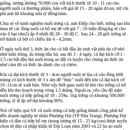
giống, tương đương 70.000 con với kích thước từ 10 - 11 cm cho
người nuôi cá thương phẩm, bán với giá từ 15 - 20 ngàn đ/con, trừ chi
phí anh lãi khoảng nửa tỷ đồng/năm.
Chia sẻ về kinh nghiệm nuôi ương cá, anh Điệp cho biết, trứng sau khi
mua từ các lồng nuôi cá bố mẹ đẻ với giá 7 - 10 triệu đồng/kg sẽ cho
vào ô bạt (4m2) ấp ở nhiệt độ 28 - 30 độ C. Sau 24 - 28 giờ, trứng sẽ
nở thành cá bột có chiều dài 4 - 4,2mm.
Ở ngày tuổi thứ 3, thức ăn cho cá bắt đầu ăn sinh vật phù du cỡ nhỏ
như luân trùng, ấu trùng hầu hà, sau đó 3 - 4 ngày, cá đạt kích cỡ 1 -
1,5 cm bắt đầu thả nuôi trong ao đất và luyện cho chúng ăn thức ăn
như cám đỏ và thức ăn dành cho cá chẽm.
Khi cá đạt kích thước từ 3 - 4cm người nuôi sẽ lùa cá vào lồng lưới
mùng có kích thước từ 3 x 4m để “thúc” nuôi đến khi cá đạt kích cỡ
10 -11cm sẽ xuất bán. Như vậy thời gian nuôi từ khi cho trứng cá nở
đến khi thu hoạch trong vòng 1,5 tháng. Ngoài ra, yêu cầu độ mặn
nuôi ương cá bớp giống từ 18 - 25‰. 1kg trứng có khoảng 500.000
trứng, tỷ lệ ấp nở đạt khoảng 90%.
Nói về hiệu quả SX và nuôi ương cá bớp giống thành công phải kể
đến doanh nghiệp tư nhân Phượng Hải (TP Nha Trang). Phượng Hải
hiện có đàn cá bớp bố mẹ (trọng lượng từ 15 - 25 kg/con) được tuyển
chọn từ đàn cá nhập khẩu từ Đài Loan năm 2003 và 22 ha ao nuôi