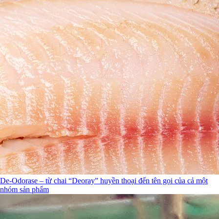
De-Odorase – từ chai “Deoray” huyền thoại đến tên gọi của cả một
nhóm sản phẩm