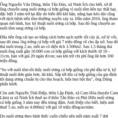
Ông Nguyễn Văn Dũng, thôn Tân Đảo, xã Ninh Ích cho biết, sở dĩ
ông chuyển sang nuôi ương cá bớp giống vì nuôi tôm liên tục thất bại;
đặc biệt 3 năm trở lại đây do biến đổi khí hậu, nắng hạn kéo dài cộng
với dịch bệnh trên tôm thường xuyên xảy ra. Đầu năm 2016, ông tham
quan mô hình, học kỹ thuật nuôi ương cá bớp. Sau đó ông chuyển ao
nuôi tôm sang ương cá bớp.
Đầu tiên ông cải tạo ao bằng cách bơm sạch nước rồi cày ải, xử lý vôi,
sau đó mua 1kg trứng cá bớp với giá 7 triệu đồng về cho ấp nở. Sau đó
thả nuôi trong 2 ao, mỗi ao có diện tích 3.500m2. Sau 1,5 tháng thả
nuôi ông xuất gần 10.000 con cá bớp giống với kích thước từ 10 -
11cm, bán với giá 20 ngàn đ/con; sau khi trừ chi phí ông lãi hơn 100
triệu đồng.
“So với nuôi tôm tôi thấy nuôi ương cá bớp giống chi phí đầu tư ít, kỹ
thuật nuôi đơn giản hơn, lãi khá. Sắp tới lứa cá bớp giống của gia đình
tôi đang ương chuẩn bị cho thu hoạch, hứa hẹn bội thu”, ông Dũng
phấn khởi.
Còn anh Nguyễn Thái Điệp, thôn Lập Định, xã Cam Hòa (huyện Cam
Lâm) ra xã Ninh Ích thuê ao ở thôn Tân Đảo và Phú Hữu nuôi ương
cá bớp giống 3 năm nay đều trúng đậm. Anh Điệp cho biết, hiện anh
thuê 5 ao, mỗi ao 4.000m2 với giá 10 triệu đồng/ao/năm.
Do nuôi ương theo hình thức cuốn chiếu nên mỗi năm xuất 7 đợt