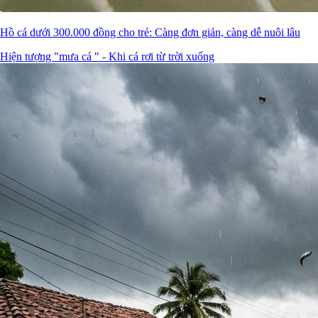
Hồ cá dưới 300.000 đồng cho trẻ: Càng đơn giản, càng dễ nuôi lâu
Hiện tượng "mưa cá " - Khi cá rơi từ trời xuống