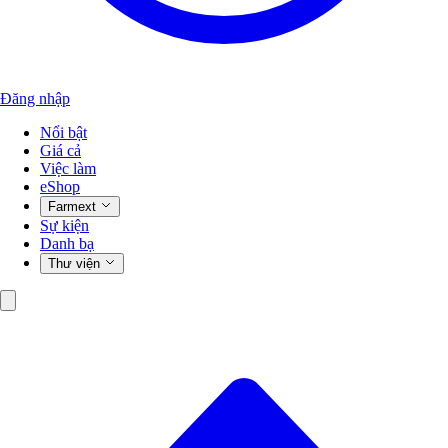
Đăng nhập
Nổi bật
Giá cả
Việc làm
eShop
Farmext
Sự kiện
Danh bạ
Thư viện