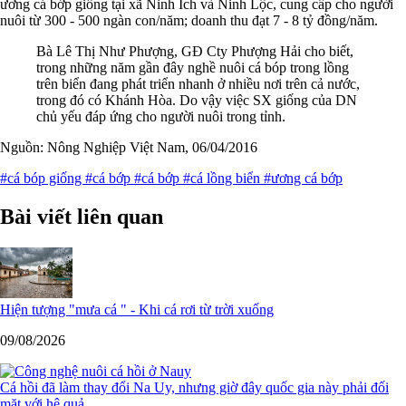
ương cá bớp giống tại xã Ninh Ích và Ninh Lộc, cung cấp cho người
nuôi từ 300 - 500 ngàn con/năm; doanh thu đạt 7 - 8 tỷ đồng/năm.
Bà Lê Thị Như Phượng, GĐ Cty Phượng Hải cho biết,
trong những năm gần đây nghề nuôi cá bóp trong lồng
trên biển đang phát triển nhanh ở nhiều nơi trên cả nước,
trong đó có Khánh Hòa. Do vậy việc SX giống của DN
chủ yếu đáp ứng cho người nuôi trong tỉnh.
Nguồn: Nông Nghiệp Việt Nam, 06/04/2016
#cá bóp giống
#cá bớp
#cá bớp
#cá lồng biển
#ương cá bớp
Bài viết liên quan
Hiện tượng "mưa cá " - Khi cá rơi từ trời xuống
09/08/2026
Cá hồi đã làm thay đổi Na Uy, nhưng giờ đây quốc gia này phải đối
mặt với hệ quả