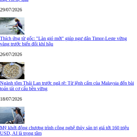
29/07/2026
Thích ứng từ gốc: "Làn gió mới" giúp ngư dân Timor-Leste vững
vàng trước biến đổi khí hậu
26/07/2026
Ngành tôm Thái Lan trước ngã rẽ: Từ lệnh cấm của Malaysia đến bài
toán tái cơ cấu bền vững
18/07/2026
Mỹ khởi động chương trình công nghệ thủy sản trị giá tới 160 triệu
USD, AI là trọng tâm