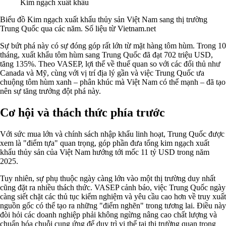
Kim ngạch xuất khẩu
Biểu đồ Kim ngạch xuất khẩu thủy sản Việt Nam sang thị trường
Trung Quốc qua các năm. Số liệu từ Vietnam.net
Sự bứt phá này có sự đóng góp rất lớn từ mặt hàng tôm hùm. Trong 10
tháng, xuất khẩu tôm hùm sang Trung Quốc đã đạt 702 triệu USD,
tăng 135%. Theo VASEP, lợi thế về thuế quan so với các đối thủ như
Canada và Mỹ, cùng với vị trí địa lý gần và việc Trung Quốc ưa
chuộng tôm hùm xanh – phân khúc mà Việt Nam có thế mạnh – đã tạo
nên sự tăng trưởng đột phá này.
Cơ hội và thách thức phía trước
Với sức mua lớn và chính sách nhập khẩu linh hoạt, Trung Quốc được
xem là "điểm tựa" quan trọng, góp phần đưa tổng kim ngạch xuất
khẩu thủy sản của Việt Nam hướng tới mốc 11 tỷ USD trong năm
2025.
Tuy nhiên, sự phụ thuộc ngày càng lớn vào một thị trường duy nhất
cũng đặt ra nhiều thách thức. VASEP cảnh báo, việc Trung Quốc ngày
càng siết chặt các thủ tục kiểm nghiệm và yêu cầu cao hơn về truy xuất
nguồn gốc có thể tạo ra những "điểm nghẽn" trong tương lai. Điều này
đòi hỏi các doanh nghiệp phải không ngừng nâng cao chất lượng và
chuẩn hóa chuỗi cung ứng để duy trì vị thế tại thị trường quan trọng