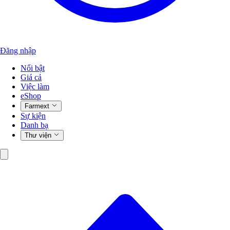
Đăng nhập
Nổi bật
Giá cả
Việc làm
eShop
Farmext
Sự kiện
Danh bạ
Thư viện