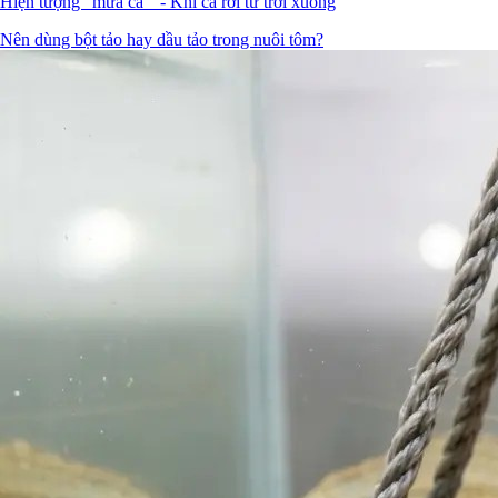
Hiện tượng "mưa cá " - Khi cá rơi từ trời xuống
Nên dùng bột tảo hay dầu tảo trong nuôi tôm?