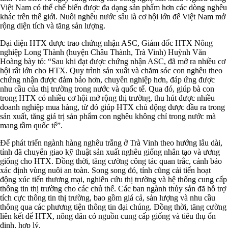
Việt Nam có thể chế biến được đa dạng sản phẩm hơn các dòng nghêu
khác trên thế giới. Nuôi nghêu nước sâu là cơ hội lớn để Việt Nam mở
rộng diện tích và tăng sản lượng.
Đại diện HTX được trao chứng nhận ASC, Giám đốc HTX Nông
nghiệp Long Thành (huyện Châu Thành, Trà Vinh) Huỳnh Văn
Hoàng bày tỏ: “Sau khi đạt được chứng nhận ASC, đã mở ra nhiều cơ
hội rất lớn cho HTX. Quy trình sản xuất và chăm sóc con nghêu theo
chứng nhận được đảm bảo hơn, chuyên nghiệp hơn, đáp ứng được
nhu cầu của thị trường trong nước và quốc tế. Qua đó, giúp bà con
trong HTX có nhiều cơ hội mở rộng thị trường, thu hút được nhiều
doanh nghiệp mua hàng, từ đó giúp HTX chủ động được đầu ra trong
sản xuất, tăng giá trị sản phẩm con nghêu không chỉ trong nước mà
mang tầm quốc tế”.
Để phát triển ngành hàng nghêu trắng ở Trà Vinh theo hướng lâu dài,
tỉnh đã chuyển giao kỹ thuật sản xuất nghêu giống nhân tạo và ương
giống cho HTX. Đồng thời, tăng cường công tác quan trắc, cảnh báo
xác định vùng nuôi an toàn. Song song đó, tỉnh cũng cải tiến hoạt
động xúc tiến thương mại, nghiên cứu thị trường và hệ thống cung cấp
thông tin thị trường cho các chủ thể. Các ban ngành thủy sản đã hỗ trợ
tích cực thông tin thị trường, bao gồm giá cả, sản lượng và nhu cầu
thông qua các phương tiện thông tin đại chúng. Đồng thời, tăng cường
liên kết để HTX, nông dân có nguồn cung cấp giống và tiêu thụ ổn
định, hợp lý.