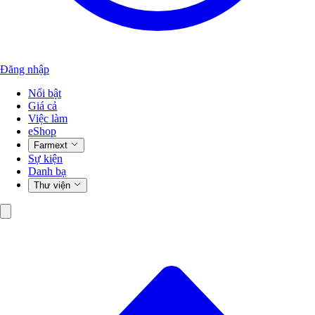
Đăng nhập
Nổi bật
Giá cả
Việc làm
eShop
Farmext
Sự kiện
Danh bạ
Thư viện