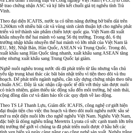
và Liên đoàn Thương mại và Công nghiệp Việt Nam (VCCI) tổ chức
lễ trao chứng nhận ASC và ký liên kết chuỗi giá trị nghêu tỉnh Trà
Vinh.
Theo đại diện ICAFIS, nước ta có tiềm năng đường bờ biển dài trên
3.260km với nhiều bãi cát và vùng sinh cảnh thuận lợi cho nghêu phát
triển và trở thành sản phẩm chiến lược quốc gia. Việt Nam đã xuất
khẩu nhuyễn thể hai mảnh vỏ sang 56 thị trường. Trong đó, 6 thị
trường nhập khẩu nhuyễn thể hai mảnh vỏ lớn nhất của Việt Nam là
EU, Mỹ, Nhật Bản, Hàn Quốc, ASEAN và Trung Quốc. Trong đó,
xuất khẩu sang Hàn Quốc tăng nhanh, xuất khẩu sang ASEAN tăng
nhẹ nhưng xuất khẩu sang Trung Quốc lại giảm.
Nghề nuôi nghêu trong nước dù đã phát triển từ lâu nhưng vẫn chủ
yếu tập trung khai thác các bãi bán nhật triều vì tiện theo dõi và thu
hoạch. Để phát triển ngành nghêu, cần xây dựng chứng nhận theo tiêu
chuẩn ASC. Đây là xác nhận cấp quốc tế đối với thủy sản được nuôi
có trách nhiệm, giảm thiểu tác động xấu đến môi trường, hệ sinh thái,
cộng đồng dân cư và đảm bảo tốt các quy định về lao động.
Theo TS Lê Thanh Lựu, Giám đốc ICAFIS, công nghệ cơ giới hiện
đại thuận tiện cho việc thu hoạch và theo dõi nuôi nghêu nước sâu sẻ
mở ra một diện nuôi lớn cho nghề nghêu Việt Nam. Nghêu Việt Nam,
đặc biệt là dòng nghêu trắng Meretrix Lyrata có sức cạnh tranh lớn trên
thị trường thế giới vì chúng ta đã phát triển nuôi được ở hầu hết các
tỉnh ven biển và ngày càng nâng cao công nghệ sản xuất. Nghêu trắng