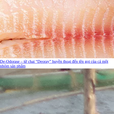
De-Odorase – từ chai “Deoray” huyền thoại đến tên gọi của cả một
nhóm sản phẩm