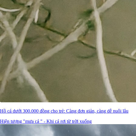
Hồ cá dưới 300.000 đồng cho trẻ: Càng đơn giản, càng dễ nuôi lâu
Hiện tượng "mưa cá " - Khi cá rơi từ trời xuống