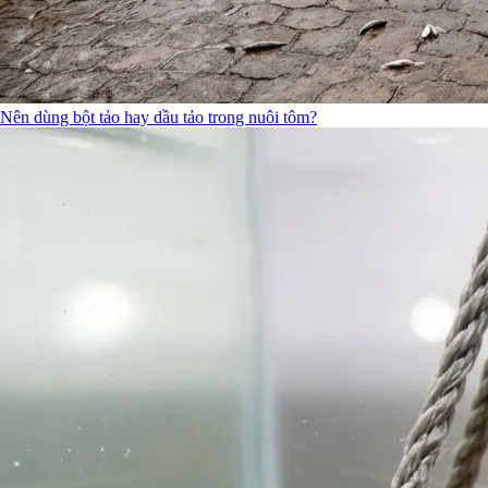
Nên dùng bột tảo hay dầu tảo trong nuôi tôm?