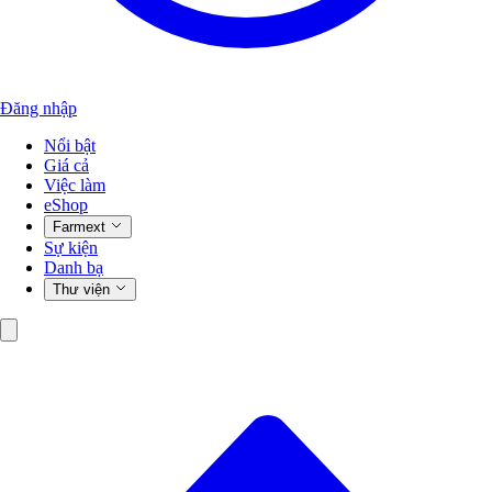
Đăng nhập
Nổi bật
Giá cả
Việc làm
eShop
Farmext
Sự kiện
Danh bạ
Thư viện