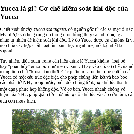
Yucca là gì? Cơ chế kiểm soát khí độc của
Yucca
Chiết xuất từ cây
Yucca schidigera
, có nguồn gốc từ các sa mạc ở Bắc
Mỹ, được sử dụng rộng rãi trong nuôi trồng thủy sản như một giải
pháp tự nhiên để kiểm soát khí độc. Lý do Yucca được ưa chuộng là vì
nó chứa các hợp chất hoạt tính sinh học mạnh mẽ, nổi bật nhất là
saponin.
Tuy nhiên, điều quan trọng cần hiểu đúng là Yucca không "loại bỏ"
hay "phân hủy" amoniac như men vi sinh. Thay vào đó, cơ chế của nó
mang tính chất "khóa" tạm thời. Các phân tử saponin trong chiết xuất
Yucca có một cấu trúc đặc biệt, cho phép chúng liên kết và bao bọc
các phân tử NH
trong nước, biến đổi chúng từ dạng khí độc thành
3
một dạng phức hợp không độc. Về cơ bản, Yucca nhanh chóng vô
hiệu hóa NH
, giúp giảm tức thời nồng độ khí độc và cấp cứu tôm, cá
3
qua cơn nguy kịch.