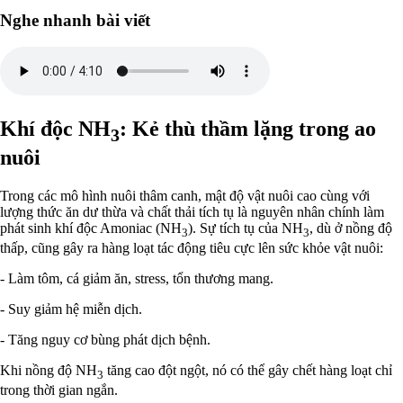
Nghe nhanh bài viết
Khí độc NH
: Kẻ thù thầm lặng trong ao
3
nuôi
Trong các mô hình nuôi thâm canh, mật độ vật nuôi cao cùng với
lượng thức ăn dư thừa và chất thải tích tụ là nguyên nhân chính làm
phát sinh khí độc Amoniac (NH
). Sự tích tụ của NH
, dù ở nồng độ
3
3
thấp, cũng gây ra hàng loạt tác động tiêu cực lên sức khỏe vật nuôi:
- Làm tôm, cá giảm ăn, stress, tổn thương mang.
- Suy giảm hệ miễn dịch.
- Tăng nguy cơ bùng phát dịch bệnh.
Khi nồng độ NH
tăng cao đột ngột, nó có thể gây chết hàng loạt chỉ
3
trong thời gian ngắn.