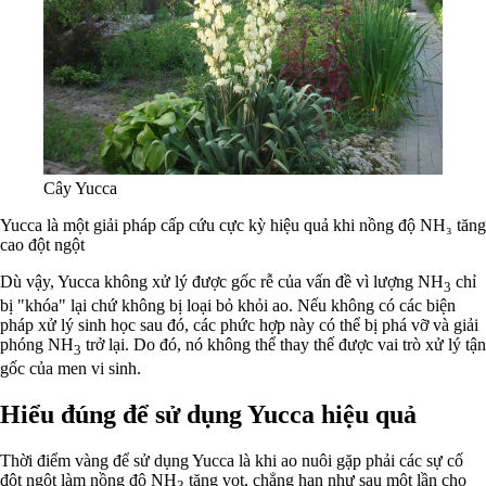
Cây Yucca
Yucca là một giải pháp cấp cứu cực kỳ hiệu quả khi nồng độ NH₃ tăng
cao đột ngột
Dù vậy, Yucca không xử lý được gốc rễ của vấn đề vì lượng NH
chỉ
3
bị "khóa" lại chứ không bị loại bỏ khỏi ao. Nếu không có các biện
pháp xử lý sinh học sau đó, các phức hợp này có thể bị phá vỡ và giải
phóng NH
trở lại. Do đó, nó không thể thay thế được vai trò xử lý tận
3
gốc của men vi sinh.
Hiểu đúng để sử dụng Yucca hiệu quả
Thời điểm vàng để sử dụng Yucca là khi ao nuôi gặp phải các sự cố
đột ngột làm nồng độ NH
tăng vọt, chẳng hạn như sau một lần cho
3