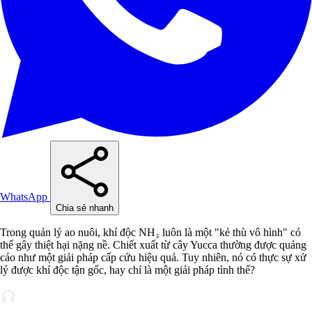
WhatsApp
Chia sẻ nhanh
Trong quản lý ao nuôi, khí độc NH₃ luôn là một "kẻ thù vô hình" có
thể gây thiệt hại nặng nề. Chiết xuất từ cây Yucca thường được quảng
cáo như một giải pháp cấp cứu hiệu quả. Tuy nhiên, nó có thực sự xử
lý được khí độc tận gốc, hay chỉ là một giải pháp tình thế?