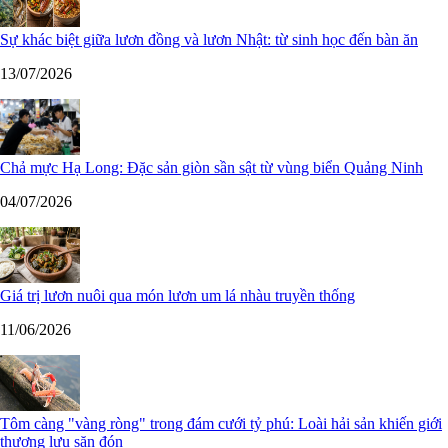
Sự khác biệt giữa lươn đồng và lươn Nhật: từ sinh học đến bàn ăn
13/07/2026
Chả mực Hạ Long: Đặc sản giòn sần sật từ vùng biển Quảng Ninh
04/07/2026
Giá trị lươn nuôi qua món lươn um lá nhàu truyền thống
11/06/2026
Tôm càng "vàng ròng" trong đám cưới tỷ phú: Loài hải sản khiến giới
thượng lưu săn đón