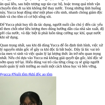
ăn quá liều, sau hiện tượng sụp tảo cục bộ, hoặc trong quá trình vận
chuyển tôm đi xa khi không thể thay nước. Trong những tình huống
này, Yucca hoạt động như một phao cứu sinh, nhanh chóng giảm độc
tính và cho tôm có cơ hội sống sót.
Để Yucca phát huy tối đa tác dụng, người nuôi cần chú ý đến các yếu
tố then chốt như liều lượng theo đúng hướng dẫn của nhà sản xuất, độ
pH của nước, và đặc biệt là phải luôn tăng cường sục khí, quạt nước
khi sử dụng.
Quan trọng nhất, sau khi đã dùng Yucca để ổn định tình hình, việc xử
lý nguyên nhân gốc rễ gây ra khí độc là bắt buộc. Đây là lúc vai trò
của men vi sinh và việc quản lý lại lượng thức ăn trở nên quan trọng
nhất. Nếu chỉ dựa vào Yucca mà không giải quyết tận gốc, khí độc sẽ
sớm quay trở lại. Hiểu đúng vai trò của từng công cụ sẽ giúp người
nuôi quản lý môi trường ao nuôi một cách khoa học và bền vững.
#yucca
#Nuôi tôm
#khí độc ao tôm