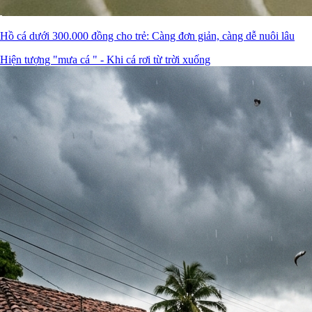
Hồ cá dưới 300.000 đồng cho trẻ: Càng đơn giản, càng dễ nuôi lâu
Hiện tượng "mưa cá " - Khi cá rơi từ trời xuống