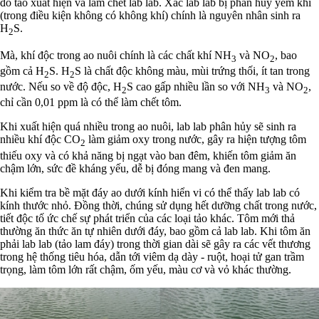
đó tảo xuất hiện và làm chết lab lab. Xác lab lab bị phân hủy yếm khí
(trong điều kiện không có không khí) chính là nguyên nhân sinh ra
H
S.
2
Mà, khí độc trong ao nuôi chính là các chất khí NH
và NO
, bao
3
2
gồm cả H
S. H
S là chất độc không màu, mùi trứng thối, ít tan trong
2
2
nước. Nếu so về độ độc, H
S cao gấp nhiều lần so với NH
và NO
,
2
3
2
chỉ cần 0,01 ppm là có thể làm chết tôm.
Khi xuất hiện quá nhiều trong ao nuôi, lab lab phân hủy sẽ sinh ra
nhiều khí độc CO
làm giảm oxy trong nước, gây ra hiện tượng tôm
2
thiếu oxy và có khả năng bị ngạt vào ban đêm, khiến tôm giảm ăn
chậm lớn, sức đề kháng yếu, dễ bị đóng mang và đen mang.
Khi kiểm tra bề mặt đáy ao dưới kính hiển vi có thể thấy lab lab có
kính thước nhỏ. Đồng thời, chúng sử dụng hết dưỡng chất trong nước,
tiết độc tố ức chế sự phát triển của các loại tảo khác. Tôm mới thả
thường ăn thức ăn tự nhiên dưới đáy, bao gồm cả lab lab. Khi tôm ăn
phải lab lab (tảo lam đáy) trong thời gian dài sẽ gây ra các vết thương
trong hệ thống tiêu hóa, dẫn tới viêm dạ dày - ruột, hoại tử gan trầm
trọng, làm tôm lớn rất chậm, ốm yếu, màu cơ và vỏ khác thường.