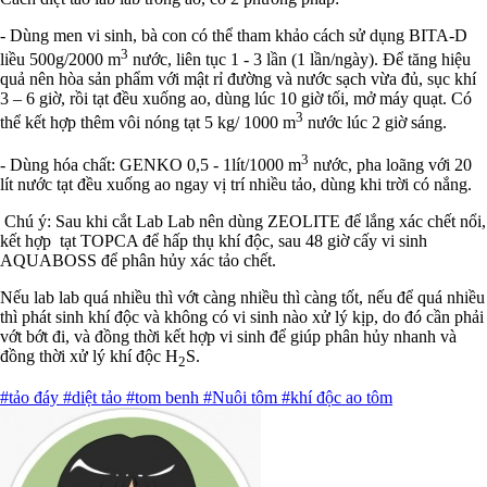
- Dùng men vi sinh, bà con có thể tham khảo cách sử dụng BITA-D
3
liều 500g/2000 m
nước, liên tục 1 - 3 lần (1 lần/ngày). Để tăng hiệu
quả nên hòa sản phẩm với mật rỉ đường và nước sạch vừa đủ, sục khí
3 – 6 giờ, rồi tạt đều xuống ao, dùng lúc 10 giờ tối, mở máy quạt. Có
3
thể kết hợp thêm vôi nóng tạt 5 kg/ 1000 m
nước lúc 2 giờ sáng.
3
- Dùng hóa chất: GENKO 0,5 - 1lít/1000 m
nước, pha loãng với 20
lít nước tạt đều xuống ao ngay vị trí nhiều tảo, dùng khi trời có nắng.
Chú ý: Sau khi cắt Lab Lab nên dùng ZEOLITE để lắng xác chết nổi,
kết hợp tạt TOPCA để hấp thụ khí độc, sau 48 giờ cấy vi sinh
AQUABOSS để phân hủy xác tảo chết.
Nếu lab lab quá nhiều thì vớt càng nhiều thì càng tốt, nếu để quá nhiều
thì phát sinh khí độc và không có vi sinh nào xử lý kịp, do đó cần phải
vớt bớt đi, và đồng thời kết hợp vi sinh để giúp phân hủy nhanh và
đồng thời xử lý khí độc H
S.
2
#tảo đáy
#diệt tảo
#tom benh
#Nuôi tôm
#khí độc ao tôm