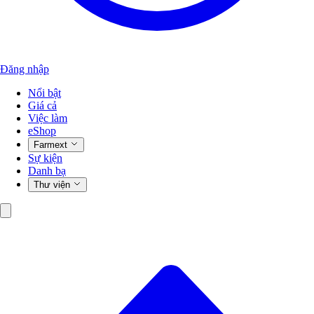
Đăng nhập
Nổi bật
Giá cả
Việc làm
eShop
Farmext
Sự kiện
Danh bạ
Thư viện