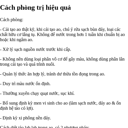
Cách phòng trị hiệu quả
Cách phòng:
- Cải tạo ao thật kỹ, khi cải tạo ao, chú ý rửa sạch bùn đáy, loại các
chất hữu cơ lắng tụ. Không để nước trong hơn 1 tuần khi chuẩn bị ao
hoặc khi ngâm ao.
- Xử lý sạch nguồn nước trước khi cấp.
- Không nên dùng loại phân vô cơ để gây màu, không dùng phân lân
trong cải tạo và quá trình nuôi.
- Quản lý thức ăn hợp lý, tránh dư thừa tồn đọng trong ao.
- Duy trì màu nước ổn định.
- Thường xuyên chạy quạt nước, sục khí.
- Bổ sung định kỳ men vi sinh cho ao (làm sạch nước, đáy ao & ổn
định hệ tảo có lợi).
- Định kỳ xi phông nền đáy.
Cách diệt tảo lab lab trong ao, có 2 phương pháp: