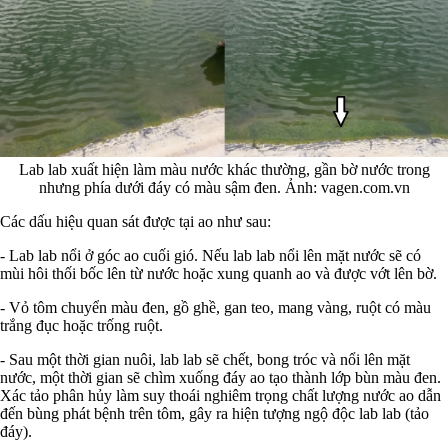
Lab lab xuất hiện làm màu nước khác thường, gần bờ nước trong
nhưng phía dưới đáy có màu sậm đen. Ảnh: vagen.com.vn
Các dấu hiệu quan sát được tại ao như sau:
- Lab lab nổi ở góc ao cuối gió. Nếu lab lab nổi lên mặt nước sẽ có
mùi hôi thối bốc lên từ nước hoặc xung quanh ao và được vớt lên bờ.
- Vỏ tôm chuyển màu đen, gồ ghề, gan teo, mang vàng, ruột có màu
trắng đục hoặc trống ruột.
- Sau một thời gian nuôi, lab lab sẽ chết, bong tróc và nổi lên mặt
nước, một thời gian sẽ chìm xuống đáy ao tạo thành lớp bùn màu đen.
Xác tảo phân hủy làm suy thoái nghiêm trọng chất lượng nước ao dẫn
đến bùng phát bệnh trên tôm, gây ra hiện tượng ngộ độc lab lab (tảo
đáy).