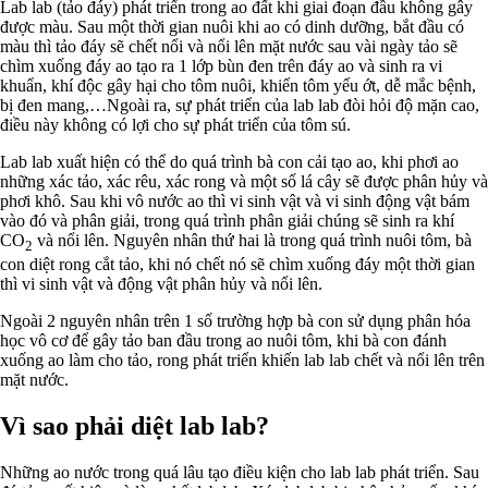
Lab lab (tảo đáy) phát triển trong ao đất khi giai đoạn đầu không gây
được màu. Sau một thời gian nuôi khi ao có dinh dưỡng, bắt đầu có
màu thì tảo đáy sẽ chết nổi và nổi lên mặt nước sau vài ngày tảo sẽ
chìm xuống đáy ao tạo ra 1 lớp bùn đen trên đáy ao và sinh ra vi
khuẩn, khí độc gây hại cho tôm nuôi, khiến tôm yếu ớt, dễ mắc bệnh,
bị đen mang,…Ngoài ra, sự phát triển của lab lab đòi hỏi độ mặn cao,
điều này không có lợi cho sự phát triển của tôm sú.
Lab lab xuất hiện có thể do quá trình bà con cải tạo ao, khi phơi ao
những xác tảo, xác rêu, xác rong và một số lá cây sẽ được phân hủy và
phơi khô. Sau khi vô nước ao thì vi sinh vật và vi sinh động vật bám
vào đó và phân giải, trong quá trình phân giải chúng sẽ sinh ra khí
CO
và nổi lên. Nguyên nhân thứ hai là trong quá trình nuôi tôm, bà
2
con diệt rong cắt tảo, khi nó chết nó sẽ chìm xuống đáy một thời gian
thì vi sinh vật và động vật phân hủy và nổi lên.
Ngoài 2 nguyên nhân trên 1 số trường hợp bà con sử dụng phân hóa
học vô cơ để gây tảo ban đầu trong ao nuôi tôm, khi bà con đánh
xuống ao làm cho tảo, rong phát triển khiến lab lab chết và nổi lên trên
mặt nước.
Vì sao phải diệt lab lab?
Những ao nước trong quá lâu tạo điều kiện cho lab lab phát triển. Sau