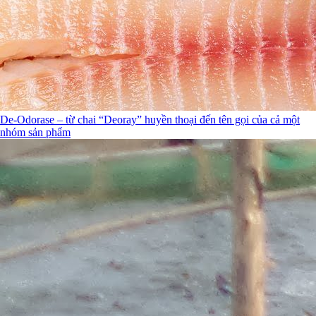
De-Odorase – từ chai “Deoray” huyền thoại đến tên gọi của cả một
nhóm sản phẩm