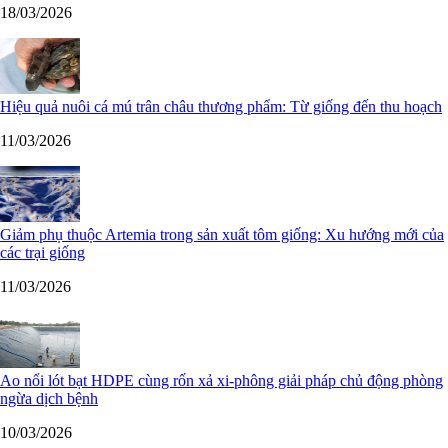
18/03/2026
Hiệu quả nuôi cá mú trân châu thương phẩm: Từ giống đến thu hoạch
11/03/2026
Giảm phụ thuộc Artemia trong sản xuất tôm giống: Xu hướng mới của
các trại giống
11/03/2026
Ao nổi lót bạt HDPE cùng rốn xả xi-phông giải pháp chủ động phòng
ngừa dịch bệnh
10/03/2026