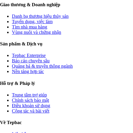
Giao thương & Doanh nghiệp
Danh bạ thương hiệu thủy sản
Tuyển dụng, việc làm
Tìm nhà mua hàng
Vùng nuôi và chứng nhận
Sản phẩm & Dịch vụ
Tepbac Enterprise
Báo cáo chuyên sâu
Quảng bá & truyền thông ngành
Nền tảng hợp tác
Hỗ trợ & Pháp lý
Trung tâm trợ giúp
Chính sách bảo mật
Điều khoản sử dụng
Cộng tác và bài viết
Về Tepbac