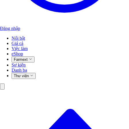
Đăng nhập
Nổi bật
Giá cả
Việc làm
eShop
Farmext
Sự kiện
Danh bạ
Thư viện