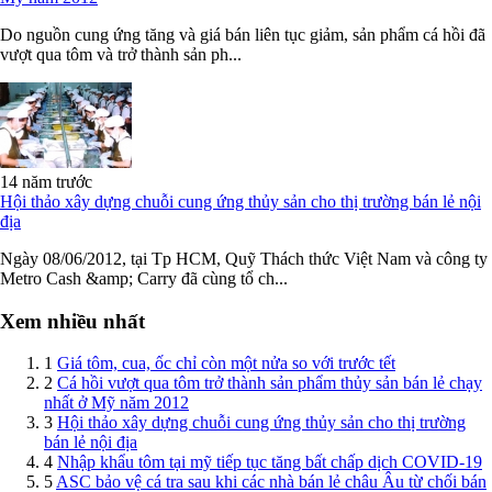
Do nguồn cung ứng tăng và giá bán liên tục giảm, sản phẩm cá hồi đã
vượt qua tôm và trở thành sản ph...
14 năm trước
Hội thảo xây dựng chuỗi cung ứng thủy sản cho thị trường bán lẻ nội
địa
Ngày 08/06/2012, tại Tp HCM, Quỹ Thách thức Việt Nam và công ty
Metro Cash &amp; Carry đã cùng tổ ch...
Xem nhiều nhất
1
Giá tôm, cua, ốc chỉ còn một nửa so với trước tết
2
Cá hồi vượt qua tôm trở thành sản phẩm thủy sản bán lẻ chạy
nhất ở Mỹ năm 2012
3
Hội thảo xây dựng chuỗi cung ứng thủy sản cho thị trường
bán lẻ nội địa
4
Nhập khẩu tôm tại mỹ tiếp tục tăng bất chấp dịch COVID-19
5
ASC bảo vệ cá tra sau khi các nhà bán lẻ châu Âu từ chối bán