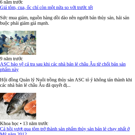
6 năm trước
Giá tôm, cua, ốc chỉ còn một nửa so với trước tết
Sức mua giảm, nguồn hàng dồi dào nên người bán thủy sản, hải sản
buộc phải giảm giá mạnh.
9 năm trước
ASC bảo vệ cá tra sau khi các nhà bán lẻ châu Âu từ chối bán sản
phẩm này
Hội đồng Quản lý Nuôi trồng thủy sản ASC tỏ ý không tán thành khi
các nhà bán lẻ châu Âu đã quyết đị...
Khoa học
•
13 năm trước
Cá hồi vượt qua tôm trở thành sản phẩm thủy sản bán lẻ chạy nhất ở
Mỹ năm 2012