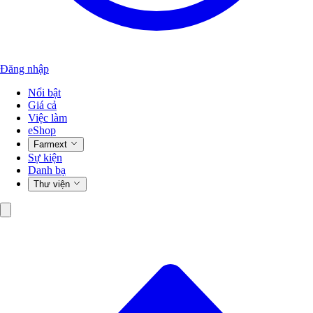
Đăng nhập
Nổi bật
Giá cả
Việc làm
eShop
Farmext
Sự kiện
Danh bạ
Thư viện