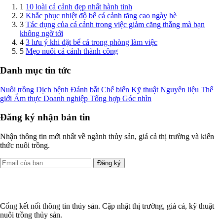
1
10 loài cá cảnh đẹp nhất hành tinh
2
Khắc phục nhiệt độ bể cá cảnh tăng cao ngày hè
3
Tác dụng của cá cảnh trong việc giảm căng thẳng mà bạn
không ngờ tới
4
3 lưu ý khi đặt bể cá trong phòng làm việc
5
Mẹo nuôi cá cảnh thành công
Danh mục tin tức
Nuôi trồng
Dịch bệnh
Đánh bắt
Chế biến
Kỹ thuật
Nguyên liệu
Thế
giới
Ẩm thực
Doanh nghiệp
Tổng hợp
Góc nhìn
Đăng ký nhận bản tin
Nhận thông tin mới nhất về ngành thủy sản, giá cả thị trường và kiến
thức nuôi trồng.
Đăng ký
Cổng kết nối thông tin thủy sản. Cập nhật thị trường, giá cả, kỹ thuật
nuôi trồng thủy sản.