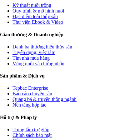
Kỹ thuật nuôi trồng
Quy trình & mô hình nuôi
Đặc điểm loài thủy sản
Thư viện Ebook & Video
Giao thương & Doanh nghiệp
Danh bạ thương hiệu thủy sản
Tuyển dụng, việc làm
Tìm nhà mua hàng
Vùng nuôi và chứng nhận
Sản phẩm & Dịch vụ
Tepbac Enterprise
Báo cáo chuyên sâu
Quảng bá & truyền thông ngành
Nền tảng hợp tác
Hỗ trợ & Pháp lý
Trung tâm trợ giúp
Chính sách bảo mật