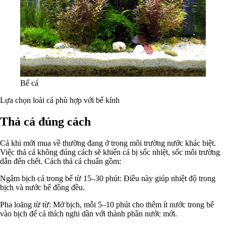
Bể cá
Lựa chọn loài cá phù hợp với bể kính
Thả cá đúng cách
Cá khi mới mua về thường đang ở trong môi trường nước khác biệt.
Việc thả cá không đúng cách sẽ khiến cá bị sốc nhiệt, sốc môi trường
dẫn đến chết. Cách thả cá chuẩn gồm:
Ngâm bịch cá trong bể từ 15–30 phút: Điều này giúp nhiệt độ trong
bịch và nước bể đồng đều.
Pha loãng từ từ: Mở bịch, mỗi 5–10 phút cho thêm ít nước trong bể
vào bịch để cá thích nghi dần với thành phần nước mới.