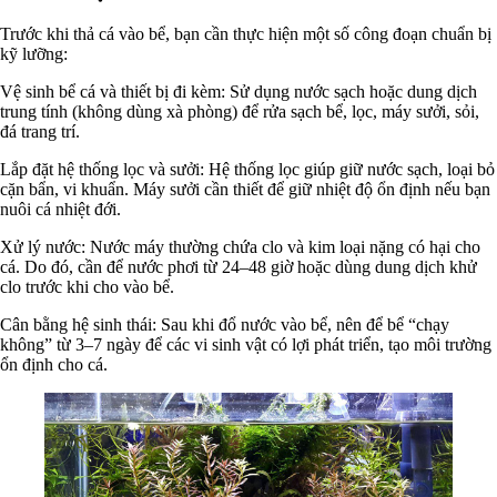
Trước khi thả cá vào bể, bạn cần thực hiện một số công đoạn chuẩn bị
kỹ lưỡng:
Vệ sinh bể cá và thiết bị đi kèm: Sử dụng nước sạch hoặc dung dịch
trung tính (không dùng xà phòng) để rửa sạch bể, lọc, máy sưởi, sỏi,
đá trang trí.
Lắp đặt hệ thống lọc và sưởi: Hệ thống lọc giúp giữ nước sạch, loại bỏ
cặn bẩn, vi khuẩn. Máy sưởi cần thiết để giữ nhiệt độ ổn định nếu bạn
nuôi cá nhiệt đới.
Xử lý nước: Nước máy thường chứa clo và kim loại nặng có hại cho
cá. Do đó, cần để nước phơi từ 24–48 giờ hoặc dùng dung dịch khử
clo trước khi cho vào bể.
Cân bằng hệ sinh thái: Sau khi đổ nước vào bể, nên để bể “chạy
không” từ 3–7 ngày để các vi sinh vật có lợi phát triển, tạo môi trường
ổn định cho cá.