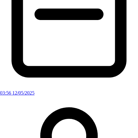
03:56 12/05/2025