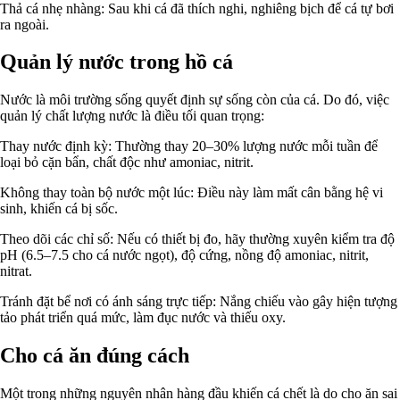
Thả cá nhẹ nhàng: Sau khi cá đã thích nghi, nghiêng bịch để cá tự bơi
ra ngoài.
Quản lý nước trong hồ cá
Nước là môi trường sống quyết định sự sống còn của cá. Do đó, việc
quản lý chất lượng nước là điều tối quan trọng:
Thay nước định kỳ: Thường thay 20–30% lượng nước mỗi tuần để
loại bỏ cặn bẩn, chất độc như amoniac, nitrit.
Không thay toàn bộ nước một lúc: Điều này làm mất cân bằng hệ vi
sinh, khiến cá bị sốc.
Theo dõi các chỉ số: Nếu có thiết bị đo, hãy thường xuyên kiểm tra độ
pH (6.5–7.5 cho cá nước ngọt), độ cứng, nồng độ amoniac, nitrit,
nitrat.
Tránh đặt bể nơi có ánh sáng trực tiếp: Nắng chiếu vào gây hiện tượng
tảo phát triển quá mức, làm đục nước và thiếu oxy.
Cho cá ăn đúng cách
Một trong những nguyên nhân hàng đầu khiến cá chết là do cho ăn sai