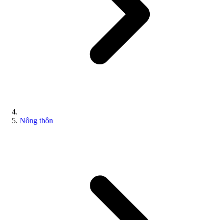
Nông thôn