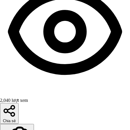
2,040 lượt xem
Chia sẻ