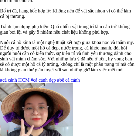
nơi trú ẩn cho cá.
Bố trí đá, hang hốc hợp lý: Không nên để vật sắc nhọn vì có thể làm
cá bị thương.
Tránh lạm dụng phụ kiện: Quá nhiều vật trang trí làm cản trở không
gian bơi lội và gây ô nhiễm nếu chất liệu không phù hợp.
Nuôi cá hồ kính là một nghệ thuật kết hợp giữa khoa học và thẩm mỹ.
Để duy trì được một hồ cá đẹp, nước trong, cá khỏe mạnh, đòi hỏi
người nuôi cần có kiến thức, sự kiên trì và tình yêu thương dành cho
sinh vật mình chăm sóc. Với những lưu ý đã nêu ở trên, hy vọng bạn
sẽ có được một hồ cá lý tưởng, không chỉ là một phần trang trí mà còn
là không gian thư giãn tuyệt vời sau những giờ làm việc mệt mỏi.
#cá cảnh HCM
#cá cảnh đẹp
#bể cá cảnh