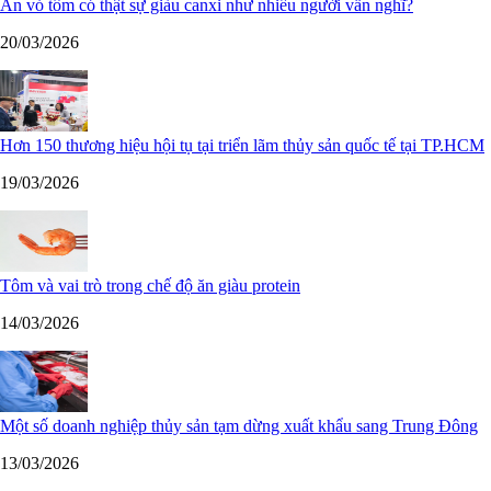
Ăn vỏ tôm có thật sự giàu canxi như nhiều người vẫn nghĩ?
20/03/2026
Hơn 150 thương hiệu hội tụ tại triển lãm thủy sản quốc tế tại TP.HCM
19/03/2026
Tôm và vai trò trong chế độ ăn giàu protein
14/03/2026
Một số doanh nghiệp thủy sản tạm dừng xuất khẩu sang Trung Đông
13/03/2026