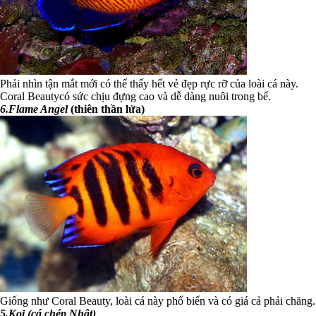
Phải nhìn tận mắt mới có thể thấy hết vẻ đẹp rực rỡ của loài cá này.
Coral Beautycó sức chịu đựng cao và dễ dàng nuôi trong bể.
6.Flame Angel
(thiên thần lửa)
Giống như Coral Beauty, loài cá này phổ biến và có giá cả phải chăng.
5.Koi (cá chép Nhật)