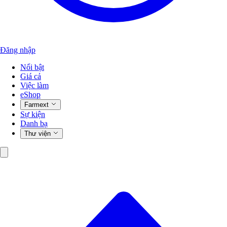
Đăng nhập
Nổi bật
Giá cả
Việc làm
eShop
Farmext
Sự kiện
Danh bạ
Thư viện