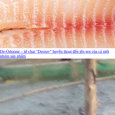
De-Odorase – từ chai “Deoray” huyền thoại đến tên gọi của cả một
nhóm sản phẩm