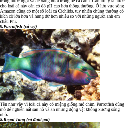
trong nước ngọt và dễ dàng nuôi trong bể cá cảnh. Cần lưu ý là nước
cho loài cá này cần có độ pH cao hơn thông thường. Ở lưu vực sông
Amazon cũng có một số loài cá Cichlids, tuy nhiên chúng thường có
kích cỡ lớn hơn và hung dữ hơn nhiều so với những người anh em
châu Phi.
9.Parrotfish (cá vẹt)
Tên như vậy vì loài cá này có miệng giống mỏ chim. Parrotfish dùng
mỏ để nghiền nát san hô và ăn những động vật không xương sống
nhỏ.
8.Regal Tang (cá đuôi gai)