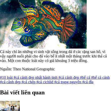
Cá này chỉ ăn những vi sinh vật sống trong đá ở các rặng san hô, vì
vậy người nuôi phải cho đá vào bể ít nhất một tháng trước khi thả cá
vào. Một con thuộc loài này có giá khoảng 3 triệu đồng.
Nguồn: Theo National Geographic
#10 loài
#cá cảnh đẹp nhất hành tinh
#cá cảnh đẹp
#bể cá
#bể cá cảnh
#cá cảnh đẹp
#cá chép
#cá cichlid
#cá trạng nguyên
#cá đĩa
Bài viết liên quan