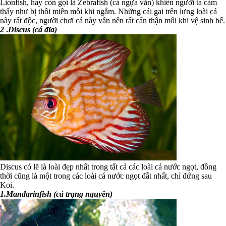
Lionfish, hay còn gọi là Zebrafish (cá ngựa vằn) khiến người ta cảm
thấy như bị thôi miên mỗi khi ngắm. Những cái gai trên lưng loài cá
này rất độc, người chơi cá này vẫn nên rất cẩn thận mỗi khi vệ sinh bể.
2
.
Discus (cá đĩa)
Discus có lẽ là loài đẹp nhất trong tất cả các loài cá nước ngọt, đồng
thời cũng là một trong các loài cá nước ngọt đắt nhất, chỉ đứng sau
Koi.
1.Mandarinfish (cá trạng nguyên)