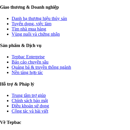
Giao thương & Doanh nghiệp
Danh bạ thương hiệu thủy sản
Tuyển dụng, việc làm
Tìm nhà mua hàng
Vùng nuôi và chứng nhận
Sản phẩm & Dịch vụ
Tepbac Enterprise
Báo cáo chuyên sâu
Quảng bá & truyền thông ngành
Nền tảng hợp tác
Hỗ trợ & Pháp lý
Trung tâm trợ giúp
Chính sách bảo mật
Điều khoản sử dụng
Cộng tác và bài viết
Về Tepbac