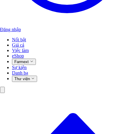
Đăng nhập
Nổi bật
Giá cả
Việc làm
eShop
Farmext
Sự kiện
Danh bạ
Thư viện