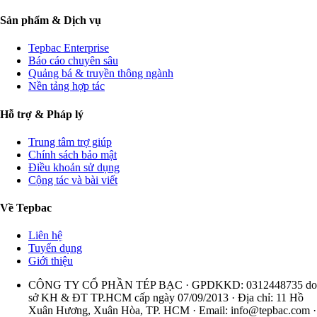
Sản phẩm & Dịch vụ
Tepbac Enterprise
Báo cáo chuyên sâu
Quảng bá & truyền thông ngành
Nền tảng hợp tác
Hỗ trợ & Pháp lý
Trung tâm trợ giúp
Chính sách bảo mật
Điều khoản sử dụng
Cộng tác và bài viết
Về Tepbac
Liên hệ
Tuyển dụng
Giới thiệu
CÔNG TY CỔ PHẦN TÉP BẠC · GPDKKD: 0312448735 do
sở KH & ĐT TP.HCM cấp ngày 07/09/2013 · Địa chỉ: 11 Hồ
Xuân Hương, Xuân Hòa, TP. HCM · Email:
info@tepbac.com
·