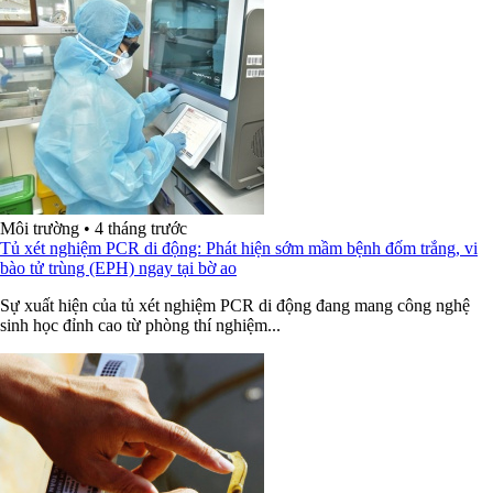
Môi trường
•
4 tháng trước
Tủ xét nghiệm PCR di động: Phát hiện sớm mầm bệnh đốm trắng, vi
bào tử trùng (EPH) ngay tại bờ ao
Sự xuất hiện của tủ xét nghiệm PCR di động đang mang công nghệ
sinh học đỉnh cao từ phòng thí nghiệm...