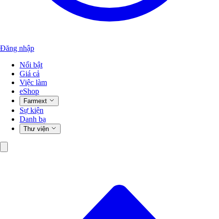
Đăng nhập
Nổi bật
Giá cả
Việc làm
eShop
Farmext
Sự kiện
Danh bạ
Thư viện