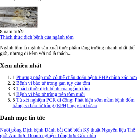
8 năm trước
Thách thức dịch bệnh của ngành tôm
Ngành tôm là ngành sản xuất thực phẩm tăng trưởng nhanh nhất thế
giới, nhưng đi kèm với nó là thách...
Xem nhiều nhất
1
Phương pháp mới có thể chẩn đoán bệnh EHP chính xác hơn
2
Bệnh vi bào tử trong gan tụy của tôm
3
Thách thức dịch bệnh của ngành tôm
4
Bệnh vi bào tử trùng trên tôm nuôi
5
Tủ xét nghiệm PCR di động: Phát hiện sớm mầm bệnh đốm
trắng, vi bào tử trùng (EPH) ngay tại bờ ao
Danh mục tin tức
Nuôi trồng
Dịch bệnh
Đánh bắt
Chế biến
Kỹ thuật
Nguyên liệu
Thế
giới
Ẩm thực
Doanh nghiệp
Tổng hợp
Góc nhìn