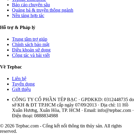
Báo cáo chuyên sâu
Quảng bá & truyền thông ngành
Nền tảng hợp tác
Hỗ trợ & Pháp lý
Trung tâm trợ giúp
Chính sách bảo mật
Điều khoản sử dụng
Cộng tác và bài viết
Về Tepbac
Liên hệ
Tuyển dụng
Giới thiệu
CÔNG TY CỔ PHẦN TÉP BẠC · GPDKKD: 0312448735 do
sở KH & ĐT TP.HCM cấp ngày 07/09/2013 · Địa chỉ: 11 Hồ
Xuân Hương, Xuân Hòa, TP. HCM · Email:
info@tepbac.com
·
Điện thoại: 0888834988
© 2026 Tepbac.com - Cổng kết nối thông tin thủy sản. All rights
reserved.