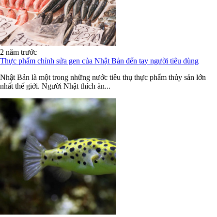
2 năm trước
Thực phẩm chỉnh sửa gen của Nhật Bản đến tay người tiêu dùng
Nhật Bản là một trong những nước tiêu thụ thực phẩm thủy sản lớn
nhất thế giới. Người Nhật thích ăn...