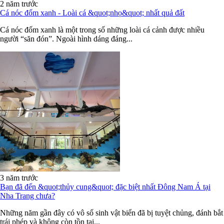
2 năm trước
Cá nóc đốm xanh - Loài cá &quot;nhọ&quot; nhất quả đất
Cá nóc đốm xanh là một trong số những loài cá cảnh được nhiều
người “săn đón”. Ngoài hình dáng đáng...
3 năm trước
Bạn đã đến &quot;thủy cung&quot; đặc biệt nhất Đông Nam Á tại
Nha Trang chưa?
Những năm gần đây có vô số sinh vật biển đã bị tuyệt chủng, đánh bắt
trái phép và không còn tồn tại...