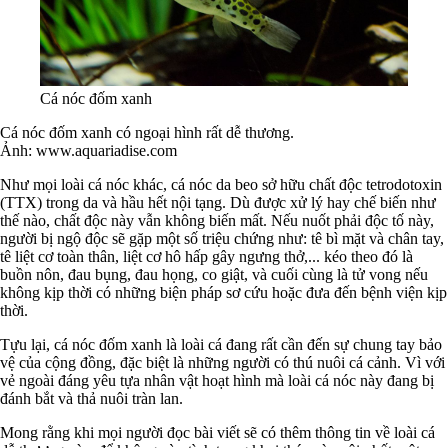
Cá nóc đốm xanh
Cá nóc đốm xanh có ngoại hình rất dễ thương.
Ảnh: www.aquariadise.com
Như mọi loài cá nóc khác, cá nóc da beo sở hữu chất độc tetrodotoxin
(TTX) trong da và hầu hết nội tạng. Dù được xử lý hay chế biến như
thế nào, chất độc này vẫn không biến mất. Nếu nuốt phải độc tố này,
người bị ngộ độc sẽ gặp một số triệu chứng như: tê bì mặt và chân tay,
tê liệt cơ toàn thân, liệt cơ hô hấp gây ngưng thở,... kéo theo đó là
buồn nôn, đau bụng, đau họng, co giật, và cuối cùng là tử vong nếu
không kịp thời có những biện pháp sơ cứu hoặc đưa đến bệnh viện kịp
thời.
Tựu lại, cá nóc đốm xanh là loài cá đang rất cần đến sự chung tay bảo
vệ của cộng đồng, đặc biệt là những người có thú nuôi cá cảnh. Vì với
vẻ ngoài đáng yêu tựa nhân vật hoạt hình mà loài cá nóc này đang bị
đánh bắt và thả nuôi tràn lan.
Mong rằng khi mọi người đọc bài viết sẽ có thêm thông tin về loài cá