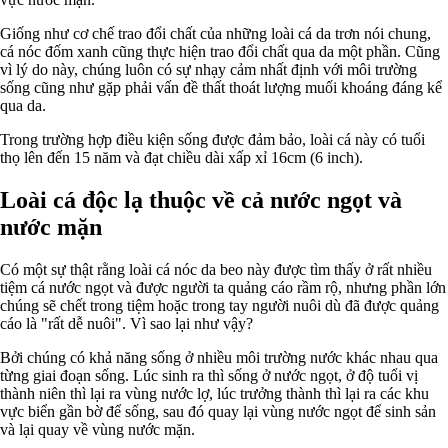
Giống như cơ chế trao đổi chất của những loài cá da trơn nói chung,
cá nóc đốm xanh cũng thực hiện trao đổi chất qua da một phần. Cũng
vì lý do này, chúng luôn có sự nhạy cảm nhất định với môi trường
sống cũng như gặp phải vấn đề thất thoát lượng muối khoáng đáng kể
qua da.
Trong trường hợp điều kiện sống được đảm bảo, loài cá này có tuổi
thọ lên đến 15 năm và đạt chiều dài xấp xỉ 16cm (6 inch).
Loài cá độc lạ thuộc về cả nước ngọt và
nước mặn
Có một sự thật rằng loài cá nóc da beo này được tìm thấy ở rất nhiều
tiệm cá nước ngọt và được người ta quảng cáo rầm rộ, nhưng phần lớn
chúng sẽ chết trong tiệm hoặc trong tay người nuôi dù đã được quảng
cáo là "rất dễ nuôi". Vì sao lại như vậy?
Bởi chúng có khả năng sống ở nhiều môi trường nước khác nhau qua
từng giai đoạn sống. Lúc sinh ra thì sống ở nước ngọt, ở độ tuổi vị
thành niên thì lại ra vùng nước lợ, lúc trưởng thành thì lại ra các khu
vực biển gần bờ để sống, sau đó quay lại vùng nước ngọt để sinh sản
và lại quay về vùng nước mặn.