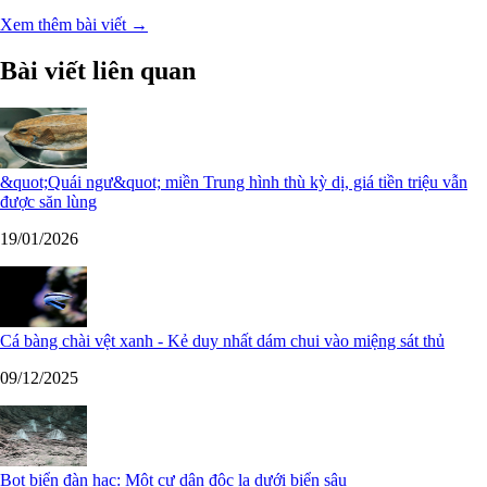
Xem thêm bài viết →
Bài viết liên quan
&quot;Quái ngư&quot; miền Trung hình thù kỳ dị, giá tiền triệu vẫn
được săn lùng
19/01/2026
Cá bàng chài vệt xanh - Kẻ duy nhất dám chui vào miệng sát thủ
09/12/2025
Bọt biển đàn hạc: Một cư dân độc lạ dưới biển sâu