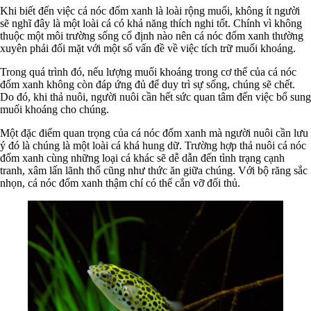
Khi biết đến việc cá nóc đốm xanh là loài rộng muối, không ít người
sẽ nghĩ đây là một loài cá có khả năng thích nghi tốt. Chính vì không
thuộc một môi trường sống cố định nào nên cá nóc đốm xanh thường
xuyên phải đối mặt với một số vấn đề về việc tích trữ muối khoáng.
Trong quá trình đó, nếu lượng muối khoáng trong cơ thể của cá nóc
đốm xanh không còn đáp ứng đủ để duy trì sự sống, chúng sẽ chết.
Do đó, khi thả nuôi, người nuôi cần hết sức quan tâm đến việc bổ sung
muối khoáng cho chúng.
Một đặc điểm quan trọng của cá nóc đốm xanh mà người nuôi cần lưu
ý đó là chúng là một loài cá khá hung dữ. Trường hợp thả nuôi cá nóc
đốm xanh cùng những loại cá khác sẽ dễ dẫn đến tình trạng cạnh
tranh, xâm lấn lãnh thổ cũng như thức ăn giữa chúng. Với bộ răng sắc
nhọn, cá nóc đốm xanh thậm chí có thể cắn vỡ đối thủ.