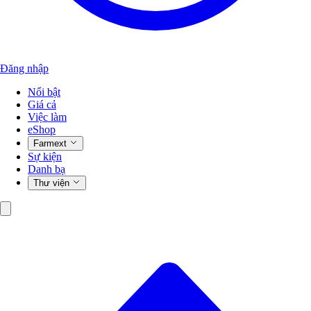
Đăng nhập
Nổi bật
Giá cả
Việc làm
eShop
Farmext
Sự kiện
Danh bạ
Thư viện