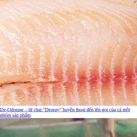
De-Odorase – từ chai “Deoray” huyền thoại đến tên gọi của cả một
nhóm sản phẩm