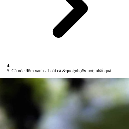
Cá nóc đốm xanh - Loài cá &quot;nhọ&quot; nhất quả...