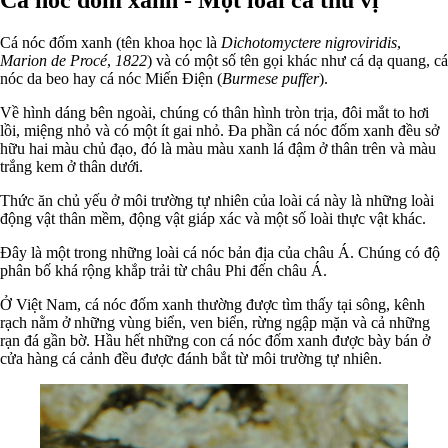
Cá nóc đốm xanh (tên khoa học là
Dichotomyctere nigroviridis
,
Marion de Procé
,
1822
) và có một số tên gọi khác như cá dạ quang, cá
nóc da beo hay cá nóc Miến Điện (
Burmese puffer
).
Về hình dáng bên ngoài, chúng có thân hình tròn trịa, đôi mắt to hơi
lồi, miệng nhỏ và có một ít gai nhỏ. Đa phần cá nóc đốm xanh đều sở
hữu hai màu chủ đạo, đó là màu màu xanh lá đậm ở thân trên và màu
trắng kem ở thân dưới.
Thức ăn chủ yếu ở môi trường tự nhiên của loài cá này là những loài
động vật thân mềm, động vật giáp xác và một số loài thực vật khác.
Đây là một trong những loài cá nóc bản địa của châu Á. Chúng có độ
phân bố khá rộng khắp trải từ châu Phi đến châu Á.
Ở Việt Nam, cá nóc đốm xanh thường được tìm thấy tại sông, kênh
rạch nằm ở những vùng biển, ven biển, rừng ngập mặn và cả những
rạn đá gần bờ. Hầu hết những con cá nóc đốm xanh được bày bán ở
cửa hàng cá cảnh đều được đánh bắt từ môi trường tự nhiên.