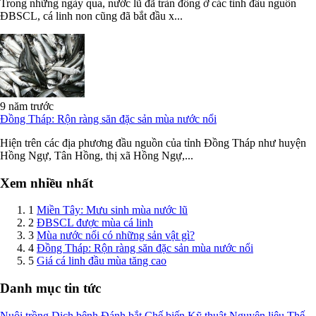
Trong những ngày qua, nước lũ đã tràn đồng ở các tỉnh đầu nguồn
ĐBSCL, cá linh non cũng đã bắt đầu x...
9 năm trước
Đồng Tháp: Rộn ràng săn đặc sản mùa nước nổi
Hiện trên các địa phương đầu nguồn của tỉnh Đồng Tháp như huyện
Hồng Ngự, Tân Hồng, thị xã Hồng Ngự,...
Xem nhiều nhất
1
Miền Tây: Mưu sinh mùa nước lũ
2
ĐBSCL được mùa cá linh
3
Mùa nước nổi có những sản vật gì?
4
Đồng Tháp: Rộn ràng săn đặc sản mùa nước nổi
5
Giá cá linh đầu mùa tăng cao
Danh mục tin tức
Nuôi trồng
Dịch bệnh
Đánh bắt
Chế biến
Kỹ thuật
Nguyên liệu
Thế