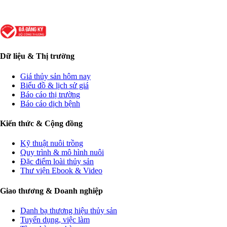
Dữ liệu & Thị trường
Giá thủy sản hôm nay
Biểu đồ & lịch sử giá
Báo cáo thị trường
Báo cáo dịch bệnh
Kiến thức & Cộng đồng
Kỹ thuật nuôi trồng
Quy trình & mô hình nuôi
Đặc điểm loài thủy sản
Thư viện Ebook & Video
Giao thương & Doanh nghiệp
Danh bạ thương hiệu thủy sản
Tuyển dụng, việc làm