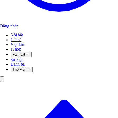
Đăng nhập
Nổi bật
Giá cả
Việc làm
eShop
Farmext
Sự kiện
Danh bạ
Thư viện