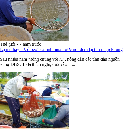
Thế giới
•
7 năm trước
Lạ mà hay: “Vỗ béo” cá linh mùa nước nổi đem lại thu nhập khủng
Sau nhiều năm “sống chung với lũ”, nông dân các tỉnh đầu nguồn
vùng ĐBSCL đã thích nghi, dựa vào lũ...