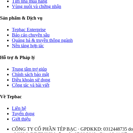
Tìm nhà mua hàng
Vùng nuôi và chứng nhận
Sản phẩm & Dịch vụ
Tepbac Enterprise
Báo cáo chuyên sâu
Quảng bá & truyền thông ngành
Nền tảng hợp tác
Hỗ trợ & Pháp lý
Trung tâm trợ giúp
Chính sách bảo mật
Điều khoản sử dụng
Cộng tác và bài viết
Về Tepbac
Liên hệ
Tuyển dụng
Giới thiệu
CÔNG TY CỔ PHẦN TÉP BẠC · GPDKKD: 0312448735 do