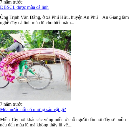
7 năm trước
ĐBSCL được mùa cá linh
Ông Trịnh Văn Đắng, ở xã Phú Hữu, huyện An Phú – An Giang làm
nghề đáy cá linh mùa lũ cho biết: năm...
7 năm trước
Mùa nước nổi có những sản vật gì?
Miền Tây hơi khác các vùng miền ở chỗ người dân nơi đây sẽ buồn
nếu đến mùa lũ mà không thấy lũ về....