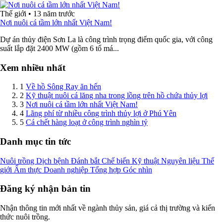
Thế giới
•
13 năm trước
Nơi nuôi cá tầm lớn nhất Việt Nam!
Dự án thủy điện Sơn La là công trình trọng điểm quốc gia, với công
suất lắp đặt 2400 MW (gồm 6 tổ má...
Xem nhiều nhất
1
Về hồ Sông Ray ăn hến
2
Kỹ thuật nuôi cá lăng nha trong lồng trên hồ chứa thủy lợi
3
Nơi nuôi cá tầm lớn nhất Việt Nam!
4
Lãng phí từ nhiều công trình thủy lợi ở Phú Yên
5
Cá chết hàng loạt ở công trình nghìn tỷ
Danh mục tin tức
Nuôi trồng
Dịch bệnh
Đánh bắt
Chế biến
Kỹ thuật
Nguyên liệu
Thế
giới
Ẩm thực
Doanh nghiệp
Tổng hợp
Góc nhìn
Đăng ký nhận bản tin
Nhận thông tin mới nhất về ngành thủy sản, giá cả thị trường và kiến
thức nuôi trồng.