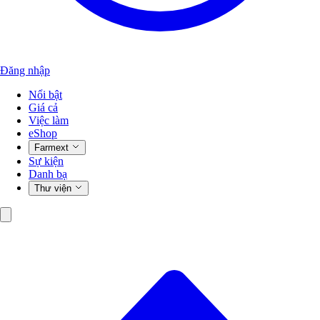
Đăng nhập
Nổi bật
Giá cả
Việc làm
eShop
Farmext
Sự kiện
Danh bạ
Thư viện