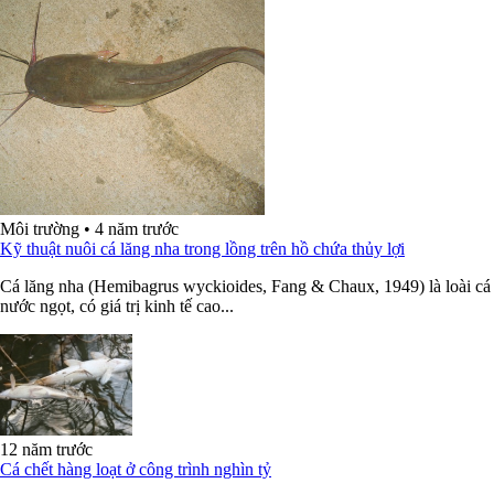
Môi trường
•
4 năm trước
Kỹ thuật nuôi cá lăng nha trong lồng trên hồ chứa thủy lợi
Cá lăng nha (Hemibagrus wyckioides, Fang & Chaux, 1949) là loài cá
nước ngọt, có giá trị kinh tế cao...
12 năm trước
Cá chết hàng loạt ở công trình nghìn tỷ