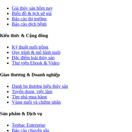
Giá thủy sản hôm nay
Biểu đồ & lịch sử giá
Báo cáo thị trường
Báo cáo dịch bệnh
Kiến thức & Cộng đồng
Kỹ thuật nuôi trồng
Quy trình & mô hình nuôi
Đặc điểm loài thủy sản
Thư viện Ebook & Video
Giao thương & Doanh nghiệp
Danh bạ thương hiệu thủy sản
Tuyển dụng, việc làm
Tìm nhà mua hàng
Vùng nuôi và chứng nhận
Sản phẩm & Dịch vụ
Tepbac Enterprise
Báo cáo chuyên sâu